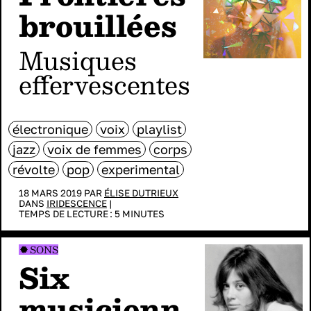
brouillées
musiques
effervescentes
électronique
voix
playlist
jazz
voix de femmes
corps
révolte
pop
experimental
18 MARS 2019 PAR
ÉLISE DUTRIEUX
DANS
IRIDESCENCE
|
TEMPS DE LECTURE :
5
MINUTES
SONS
Six
musicienn