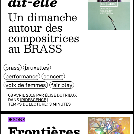
dit-elle
un dimanche
autour des
compositrices
au BRASS
brass
bruxelles
performance
concert
voix de femmes
fair play
08 AVRIL 2019 PAR
ÉLISE DUTRIEUX
DANS
IRIDESCENCE
|
TEMPS DE LECTURE :
3
MINUTES
SONS
Frontières