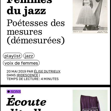
du jazz
poétesses des
mesures
(démesurées)
playlist
jazz
voix de femmes
20 MAI 2019 PAR
ÉLISE DUTRIEUX
DANS
IRIDESCENCE
|
TEMPS DE LECTURE :
4
MINUTES
SONS
Écoute