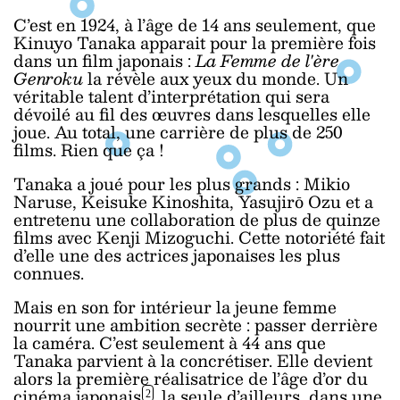
C’est en 1924, à l’âge de 14 ans seulement, que
Kinuyo Tanaka apparait pour la première fois
dans un film japonais :
La Femme de l'ère
Genroku
la révèle aux yeux du monde. Un
véritable talent d’interprétation qui sera
dévoilé au fil des œuvres dans lesquelles elle
joue. Au total, une carrière de plus de 250
films. Rien que ça !
Tanaka a joué pour les plus grands : Mikio
Naruse, Keisuke Kinoshita, Yasujirō Ozu et a
entretenu une collaboration de plus de quinze
films avec Kenji Mizoguchi. Cette notoriété fait
d’elle une des actrices japonaises les plus
connues.
Mais en son for intérieur la jeune femme
nourrit une ambition secrète : passer derrière
la caméra. C’est seulement à 44 ans que
Tanaka parvient à la concrétiser. Elle devient
alors la première réalisatrice de l’âge d’or du
cinéma
japonais
, la seule d’ailleurs, dans une
2