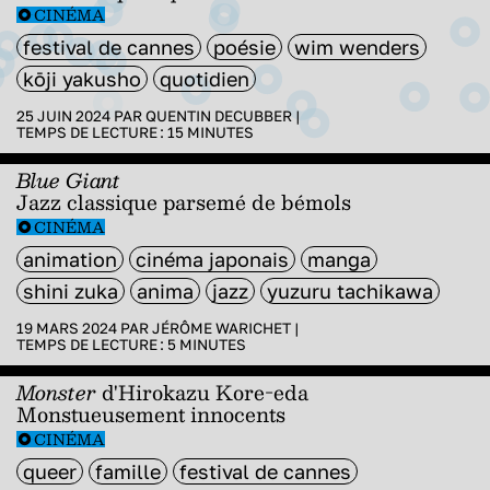
CINÉMA
festival de cannes
poésie
wim wenders
kōji yakusho
quotidien
25 JUIN 2024 PAR
QUENTIN DECUBBER
|
TEMPS DE LECTURE :
15
MINUTES
Blue Giant
Jazz classique parsemé de bémols
CINÉMA
animation
cinéma japonais
manga
shini zuka
anima
jazz
yuzuru tachikawa
19 MARS 2024 PAR
JÉRÔME WARICHET
|
TEMPS DE LECTURE :
5
MINUTES
Monster
d'Hirokazu Kore-eda
Monstueusement innocents
CINÉMA
queer
famille
festival de cannes