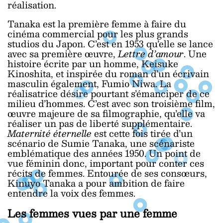
réalisation.
Tanaka est la première femme à faire du
cinéma commercial pour les plus grands
studios du Japon. C’est en 1953 qu’elle se lance
avec sa première œuvre,
Lettre d’amour
. Une
histoire écrite par un homme, Keisuke
Kinoshita, et inspirée du roman d’un écrivain
masculin également, Fumio Niwa. La
réalisatrice désire pourtant s’émanciper de ce
milieu d’hommes. C’est avec son troisième film,
œuvre majeure de sa filmographie, qu’elle va
réaliser un pas de liberté supplémentaire.
Maternité éternelle
est cette fois tirée d’un
scénario de Sumie Tanaka, une scénariste
emblématique des années 1950. Un point de
vue féminin donc, important pour conter ces
récits de femmes. Entourée de ses consœurs,
Kinuyo Tanaka a pour ambition de faire
entendre la voix des femmes.
Les femmes vues par une femme