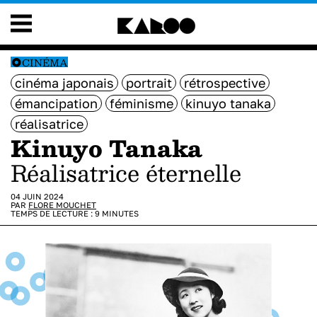
CINÉMA
cinéma japonais
portrait
rétrospective
émancipation
féminisme
kinuyo tanaka
réalisatrice
Kinuyo Tanaka
Réalisatrice éternelle
04 JUIN 2024
PAR
FLORE MOUCHET
TEMPS DE LECTURE :
9
MINUTES