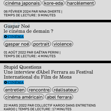
cinéma japonais
kore-eda
harcèlement
06 FÉVRIER 2024 PAR
NINA DHERTE
|
TEMPS DE LECTURE :
9
MINUTES
Gaspar Noé
le cinéma de demain ?
CINÉMA
gaspar noé
portrait
violence
01 AOÛT 2022 PAR
GAËTAN PERINI
|
TEMPS DE LECTURE :
4
MINUTES
Stupid Questions
Une interview d’Abel Ferrara au Festival
International du Film de Mons
CINÉMA
entretien
rencontre
réalisateur
cinéma américain
abel ferrara
22 MARS 2022 PAR
COLLECTIF KAROO
DANS
ENTRETIENS
KAROO
|
TEMPS DE LECTURE :
17
MINUTES