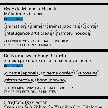
Belle
de Mamoru Hosoda
Métafable virtuose
CINÉMA
animation
animé
cinéma japonais
conte
intelligence artificielle
mamoru hosoda
21 FÉVRIER 2022 PAR
THIBAULT SCOHIER
|
TEMPS DE LECTURE :
11
MINUTES
De Kurosawa à Bong Joon-ho
généalogie d’une mise en scène verticale
CINÉMA
cinéma japonais
cinéma coréen
kurosawa
rétrospective
bong joon-ho
08 NOVEMBRE 2021 PAR
THIBAULT SCOHIER
|
TEMPS DE LECTURE :
18
MINUTES
(Tré)fond(s) d’écran
Crépuscule à Tokyo
de Yasujiro Ozu Dialogue