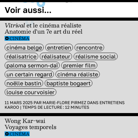
Voir aussi...
Vitrival
et le cinéma réaliste
Anatomie d'un 7e art du réel
CINÉMA
cinéma belge
entretien
rencontre
réalisatrice
réalisateur
réalisme social
paloma sermon-daï
premier film
un certain regard
cinéma réaliste
noëlle bastin
baptiste bogaert
louise courvoisier
11 MARS 2025 PAR
MARIE-FLORE PIRMEZ
DANS
ENTRETIENS
KAROO
|
TEMPS DE LECTURE :
12
MINUTES
Wong Kar-wai
Voyages temporels
CINÉMA