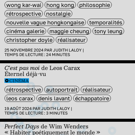
wong kar-wai
hong kong
philosophie
rétrospective
nostalgie
nouvelle vague hongkongaise
temporalités
cinéma galerie
maggie cheung
tony leung
christopher doyle
réalisateur
25 NOVEMBRE 2024 PAR
JUDITH LALOY
|
TEMPS DE LECTURE :
24
MINUTES
C'est pas moi
de Leos Carax
Éternel déjà-vu
CINÉMA
rétrospective
autoportrait
réalisateur
leos carax
denis lavant
échappatoire
19 AOÛT 2024 PAR
JUDITH LALOY
|
TEMPS DE LECTURE :
3
MINUTES
Perfect Days
de Wim Wenders
« Habiter poétiquement le monde »