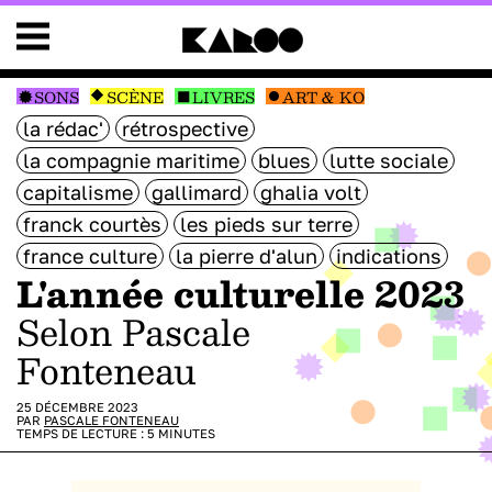
SONS
SCÈNE
LIVRES
ART & KO
la rédac'
rétrospective
la compagnie maritime
blues
lutte sociale
capitalisme
gallimard
ghalia volt
franck courtès
les pieds sur terre
france culture
la pierre d'alun
indications
L'année culturelle 2023
selon Pascale
Fonteneau
25 DÉCEMBRE 2023
PAR
PASCALE FONTENEAU
TEMPS DE LECTURE :
5
MINUTES