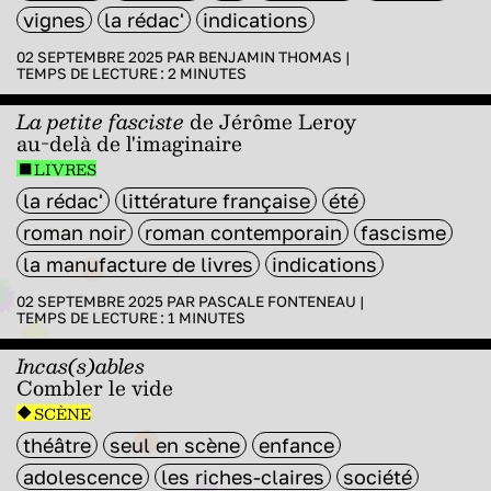
vignes
la rédac'
indications
02 SEPTEMBRE 2025 PAR
BENJAMIN THOMAS
|
TEMPS DE LECTURE :
2
MINUTES
La petite fasciste
de
Jérôme Leroy
au-delà de l'imaginaire
LIVRES
la rédac'
littérature française
été
roman noir
roman contemporain
fascisme
la manufacture de livres
indications
02 SEPTEMBRE 2025 PAR
PASCALE FONTENEAU
|
TEMPS DE LECTURE :
1
MINUTES
Incas(s)ables
Combler le vide
SCÈNE
théâtre
seul en scène
enfance
adolescence
les riches-claires
société