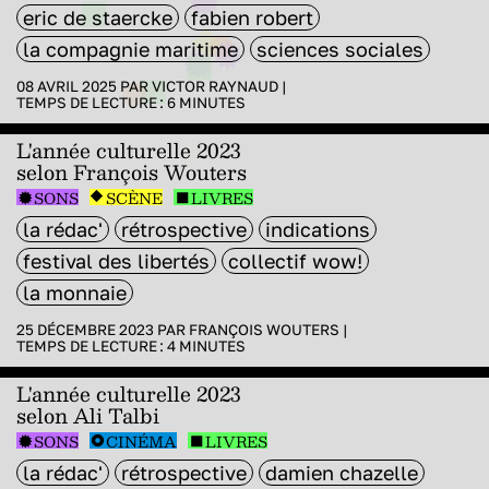
eric de staercke
fabien robert
la compagnie maritime
sciences sociales
08 AVRIL 2025 PAR
VICTOR RAYNAUD
|
TEMPS DE LECTURE :
6
MINUTES
L'année culturelle 2023
selon François Wouters
SONS
SCÈNE
LIVRES
la rédac'
rétrospective
indications
festival des libertés
collectif wow!
la monnaie
25 DÉCEMBRE 2023 PAR
FRANÇOIS WOUTERS
|
TEMPS DE LECTURE :
4
MINUTES
L'année culturelle 2023
selon Ali Talbi
SONS
CINÉMA
LIVRES
la rédac'
rétrospective
damien chazelle