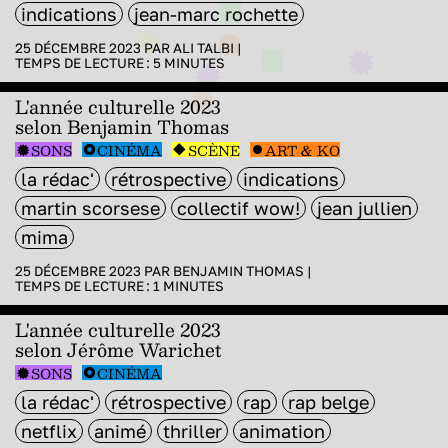
indications
jean-marc rochette
25 DÉCEMBRE 2023 PAR
ALI TALBI
|
TEMPS DE LECTURE :
5
MINUTES
L'année culturelle 2023
selon Benjamin Thomas
SONS
CINÉMA
SCÈNE
ART & KO
la rédac'
rétrospective
indications
martin scorsese
collectif wow!
jean jullien
mima
25 DÉCEMBRE 2023 PAR
BENJAMIN THOMAS
|
TEMPS DE LECTURE :
1
MINUTES
L'année culturelle 2023
selon Jérôme Warichet
SONS
CINÉMA
la rédac'
rétrospective
rap
rap belge
netflix
animé
thriller
animation