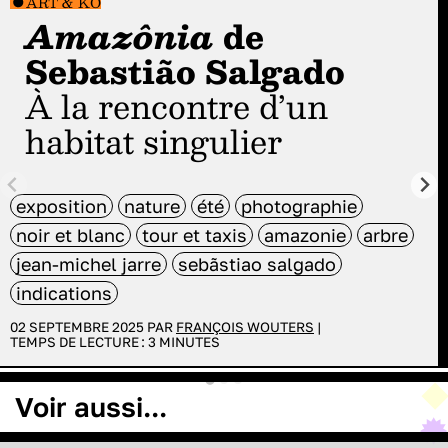
ART & KO
Amazônia
de
Sebastião Salgado
À la rencontre d’un
habitat singulier
exposition
nature
été
photographie
noir et blanc
tour et taxis
amazonie
arbre
jean-michel jarre
sebãstiao salgado
indications
02 SEPTEMBRE 2025 PAR
FRANÇOIS WOUTERS
|
TEMPS DE LECTURE :
3
MINUTES
Voir aussi...