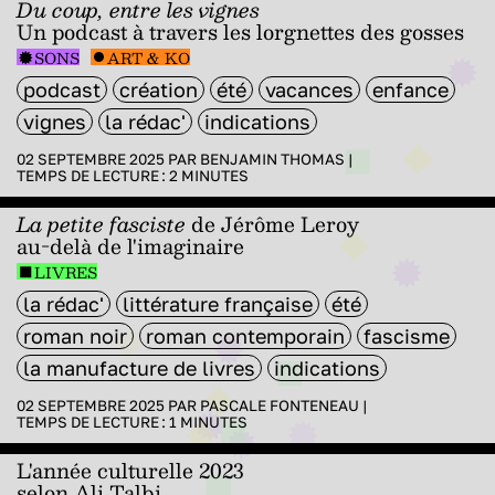
Du coup, entre les vignes
Un podcast à travers les lorgnettes des gosses
SONS
ART & KO
podcast
création
été
vacances
enfance
vignes
la rédac'
indications
02 SEPTEMBRE 2025 PAR
BENJAMIN THOMAS
|
TEMPS DE LECTURE :
2
MINUTES
La petite fasciste
de
Jérôme Leroy
au-delà de l'imaginaire
LIVRES
la rédac'
littérature française
été
roman noir
roman contemporain
fascisme
la manufacture de livres
indications
02 SEPTEMBRE 2025 PAR
PASCALE FONTENEAU
|
TEMPS DE LECTURE :
1
MINUTES
L'année culturelle 2023
selon Ali Talbi