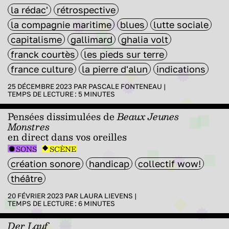
la rédac'
rétrospective
la compagnie maritime
blues
lutte sociale
capitalisme
gallimard
ghalia volt
franck courtès
les pieds sur terre
france culture
la pierre d'alun
indications
25 DÉCEMBRE 2023 PAR
PASCALE FONTENEAU
|
TEMPS DE LECTURE :
5
MINUTES
Pensées dissimulées de
Beaux Jeunes
Monstres
en direct dans vos oreilles
SONS
SCÈNE
création sonore
handicap
collectif wow!
théâtre
20 FÉVRIER 2023 PAR
LAURA LIEVENS
|
TEMPS DE LECTURE :
6
MINUTES
Der Lauf