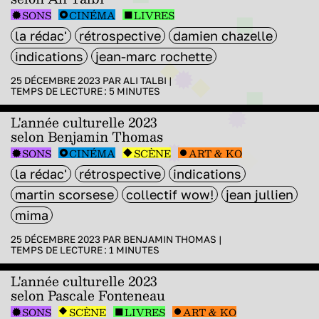
SONS
CINÉMA
LIVRES
la rédac'
rétrospective
damien chazelle
indications
jean-marc rochette
25 DÉCEMBRE 2023 PAR
ALI TALBI
|
TEMPS DE LECTURE :
5
MINUTES
L'année culturelle 2023
selon Benjamin Thomas
SONS
CINÉMA
SCÈNE
ART & KO
la rédac'
rétrospective
indications
martin scorsese
collectif wow!
jean jullien
mima
25 DÉCEMBRE 2023 PAR
BENJAMIN THOMAS
|
TEMPS DE LECTURE :
1
MINUTES
L'année culturelle 2023
selon Pascale Fonteneau
SONS
SCÈNE
LIVRES
ART & KO