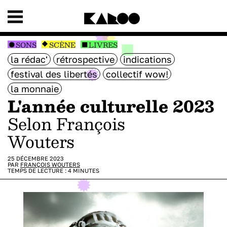
SONS
SCÈNE
LIVRES
la rédac'
rétrospective
indications
festival des libertés
collectif wow!
la monnaie
L'année culturelle 2023
selon François
Wouters
25 DÉCEMBRE 2023
PAR
FRANÇOIS WOUTERS
TEMPS DE LECTURE :
4
MINUTES