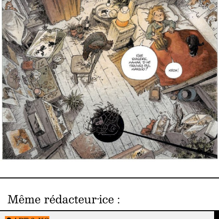
Même rédacteur·ice
: