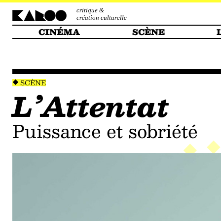
critique &
création culturelle
CINÉMA
SCÈNE
SCÈNE
L’Attentat
puissance et sobriété