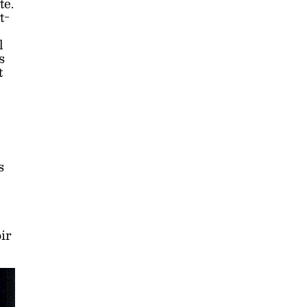
te.
t-
l
s
t
s
ir