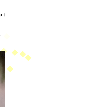
ant
s