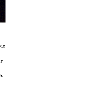
vie
ur
e.