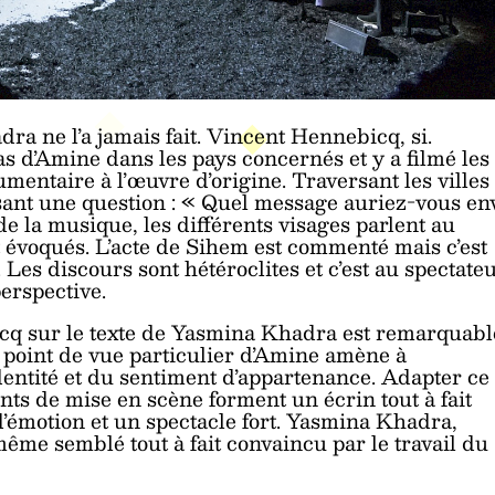
dra ne l’a jamais fait. Vincent Hennebicq, si.
as d’Amine dans les pays concernés et y a filmé les
umentaire à l’œuvre d’origine. Traversant les villes
posant une question : « Quel message auriez-vous en
 la musique, les différents visages parlent au
 évoqués. L’acte de Sihem est commenté mais c’est
Les discours sont hétéroclites et c’est au spectate
erspective.
bicq sur le texte de Yasmina Khadra est remarquabl
le point de vue particulier d’Amine amène à
identité et du sentiment d’appartenance. Adapter ce
nts de mise en scène forment un écrin tout à fait
d’émotion et un spectacle fort. Yasmina Khadra,
-même semblé tout à fait convaincu par le travail du