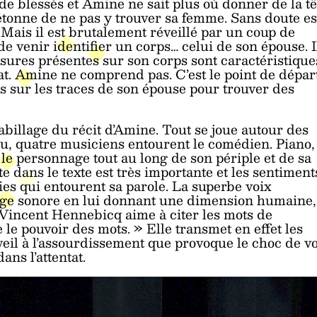
de blessés et Amine ne sait plus où donner de la tê
s’étonne de ne pas y trouver sa femme. Sans doute es
 Mais il est brutalement réveillé par un coup de
e venir identifier un corps… celui de son épouse. I
sures présentes sur son corps sont caractéristique
tat. Amine ne comprend pas. C’est le point de dépar
ays sur les traces de son épouse pour trouver des
abillage du récit d’Amine. Tout se joue autour des
nu, quatre musiciens entourent le comédien. Piano,
le personnage tout au long de son périple et de sa
 dans le texte est très importante et les sentiment
ies qui entourent sa parole. La superbe voix
llage sonore en lui donnant une dimension humaine,
 Vincent Hennebicq aime à citer les mots de
e pouvoir des mots. » Elle transmet en effet les
veil à l’assourdissement que provoque le choc de vo
ans l’attentat.