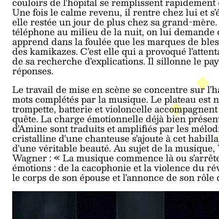
couloirs de l’hôpital se remplissent rapidement 
Une fois le calme revenu, il rentre chez lui et 
elle restée un jour de plus chez sa grand-mère.
téléphone au milieu de la nuit, on lui demande d
apprend dans la foulée que les marques de bles
des kamikazes. C’est elle qui a provoqué l’atten
de sa recherche d’explications. Il sillonne le p
réponses.
Le travail de mise en scène se concentre sur l’h
mots complétés par la musique. Le plateau est 
trompette, batterie et violoncelle accompagnent 
quête. La charge émotionnelle déjà bien présente
d’Amine sont traduits et amplifiés par les mélod
cristalline d’une chanteuse s’ajoute à cet habi
d’une véritable beauté. Au sujet de la musique,
Wagner : « La musique commence là ou s’arrête l
émotions : de la cacophonie et la violence du ré
le corps de son épouse et l’annonce de son rôle d