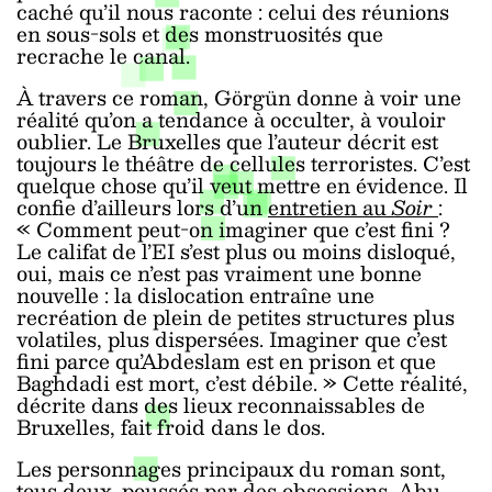
caché qu’il nous raconte : celui des réunions
en sous-sols et des monstruosités que
recrache le canal.
À travers ce roman,
Görgün donne à voir une
réalité qu’on a tendance à occulter, à vouloir
oublier. Le Bruxelles que l’auteur décrit est
toujours le théâtre de cellules terroristes. C’est
quelque chose qu’il veut mettre en évidence. Il
confie d’ailleurs lors d’un
entretien au
Soir
:
« Comment peut-on imaginer que c’est fini ?
Le califat de l’EI s’est plus ou moins disloqué,
oui, mais ce n’est pas vraiment une bonne
nouvelle : la dislocation entraîne une
recréation de plein de petites structures plus
volatiles, plus dispersées. Imaginer que c’est
fini parce qu’Abdeslam est en prison et que
Baghdadi est mort, c’est débile. »
Cette réalité,
décrite dans des lieux reconnaissables de
Bruxelles, fait froid dans le dos.
Les personnages principaux du roman sont,
tous deux, poussés par des obsessions. Abu