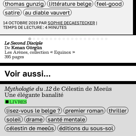
thomas gunzig
littérature belge
feel-good
satire
au diable vauvert
14 OCTOBRE 2019 PAR
SOPHIE DECAESTECKER
|
TEMPS DE LECTURE :
4
MINUTES
Le Second Disciple
De
Kenan Görgün
Les Arènes, collection « Equinox »
395 pages
Voir aussi...
Mythologie du .12
de Célestin de Meeûs
Une élégante banalité
LIVRES
lisez-vous le belge ?
premier roman
thriller
soleil
drame
santé mentale
célestin de meeûs
éditions du sous-sol