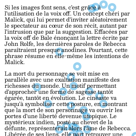
Si les images font sens, c’est grâce à
l’utilisation de la voix off. Un concept chéri par
Malick, qui lui permet d’inviter aléatoirement
le spectateur au cœur de son récit, autant par
l’intrusion que par la suggestion. Effacées par
la voix off de Bale énonçant la lettre écrite par
John Rolfe, les dernières paroles de Rebecca
paraîtraient presque anodines. Pourtant, cette
phrase résume en elle-même les intentions de
Malick.
La mort du personnage se voit mise en
parallèle avec une exaltation manifeste des
richesses du monde. Un motif permettant
d’approcher une forme de sagesse tantôt
égarée, tantôt en évolution. Le cinéaste va
jusqu’à symboliser cette posture, en montrant
que la mort de son personnage va ouvrir les
portes d’une liberté devenue utopique. Le
mystérieux indien, posté au chevet de la
défunte, représenterait alors l’âme de Rebecca.
Libérée de ses liens, elle part retrouver une