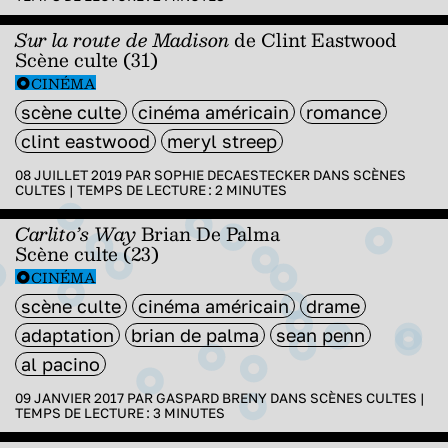
Sur la route de Madison
de Clint Eastwood
Scène culte (31)
CINÉMA
scène culte
cinéma américain
romance
clint eastwood
meryl streep
08 JUILLET 2019 PAR
SOPHIE DECAESTECKER
DANS
SCÈNES
CULTES
|
TEMPS DE LECTURE :
2
MINUTES
Carlito’s Way
Brian De Palma
Scène culte (23)
CINÉMA
scène culte
cinéma américain
drame
adaptation
brian de palma
sean penn
al pacino
09 JANVIER 2017 PAR
GASPARD BRENY
DANS
SCÈNES CULTES
|
TEMPS DE LECTURE :
3
MINUTES