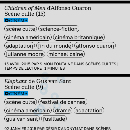
Children of Men
d’Alfonso Cuaron
Scène culte (15)
CINÉMA
scène culte
science-fiction
cinéma américain
cinéma britannique
adaptation
fin du monde
alfonso cuaron
julianne moore
michael caine
15 AVRIL 2015 PAR
SIMON FONTAINE
DANS
SCÈNES CULTES
|
TEMPS DE LECTURE :
1
MINUTES
Elephant
de Gus van Sant
Scène culte (9)
CINÉMA
scène culte
festival de cannes
cinéma américain
drame
adaptation
gus van sant
fusillade
02 JANVIER 2015 PAR
DÉSIR D'ANONYMAT
DANS
SCÈNES