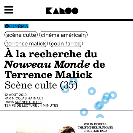
CINÉMA
scène culte
cinéma américain
terrence malick
colin farrell
À la recherche du
Nouveau Monde
de
Terrence Malick
Scène culte (35)
12 AOÛT 2019
PAR
NICOLAS HAINAUT
DANS
SCÈNES CULTES
TEMPS DE LECTURE :
4
MINUTES