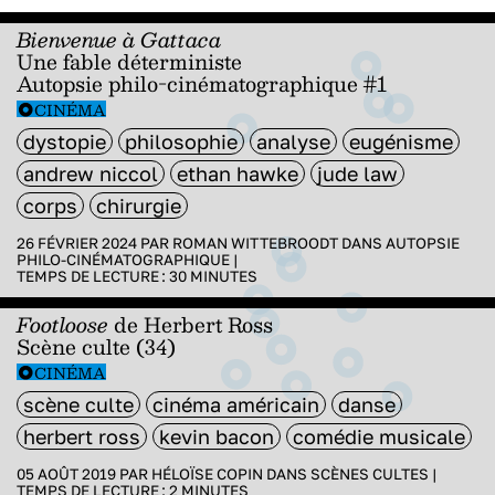
Bienvenue à Gattaca
Une fable déterministe
Autopsie philo-cinématographique #1
CINÉMA
dystopie
philosophie
analyse
eugénisme
andrew niccol
ethan hawke
jude law
corps
chirurgie
26 FÉVRIER 2024 PAR
ROMAN WITTEBROODT
DANS
AUTOPSIE
PHILO-CINÉMATOGRAPHIQUE
|
TEMPS DE LECTURE :
30
MINUTES
Footloose
de
Herbert Ross
Scène culte (34)
CINÉMA
scène culte
cinéma américain
danse
herbert ross
kevin bacon
comédie musicale
05 AOÛT 2019 PAR
HÉLOÏSE COPIN
DANS
SCÈNES CULTES
|
TEMPS DE LECTURE :
2
MINUTES