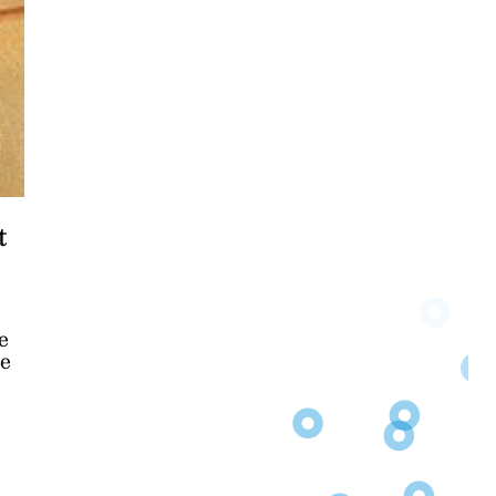
t
e
re