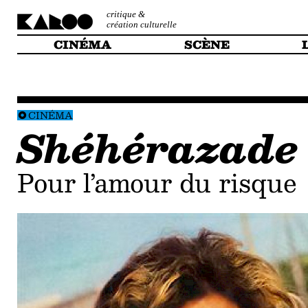
critique &
création culturelle
CINÉMA
SCÈNE
CINÉMA
Shéhérazade
pour l’amour du risque