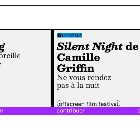
CINÉMA
g
Silent Night
de
Camille
e
Griffin
Ne vous rendez
pas à la nuit
offscreen film festival
on
contribuer
cinéma britannique
fin du monde
comédie dramatique