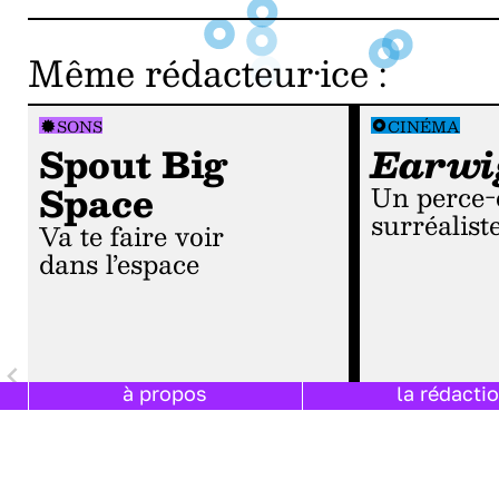
Même rédacteur·ice
:
SONS
CINÉMA
Spout Big
Earwi
Space
Un perce-oreille
surréalist
Va te faire voir
dans l’espace
à propos
la rédacti