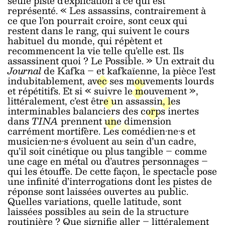
seule piste d’explication à ce qui est
représenté. « Les assassins, contrairement à
ce que l’on pourrait croire, sont ceux qui
restent dans le rang, qui suivent le cours
habituel du monde, qui répètent et
recommencent la vie telle qu’elle est. Ils
assassinent quoi ? Le Possible. » Un extrait du
Journal
de Kafka – et kafkaïenne, la pièce l’est
indubitablement, avec ses mouvements lourds
et répétitifs. Et si « suivre le mouvement »,
littéralement, c’est être un assassin, les
interminables balanciers des corps inertes
dans
TINA
prennent une dimension
carrément mortifère. Les comédien·ne·s et
musicien·ne·s évoluent au sein d’un cadre,
qu’il soit cinétique ou plus tangible – comme
une cage en métal ou d’autres personnages –
qui les étouffe. De cette façon, le spectacle pose
une infinité d’interrogations dont les pistes de
réponse sont laissées ouvertes au public.
Quelles variations, quelle latitude, sont
laissées possibles au sein de la structure
routinière ? Que signifie aller – littéralement