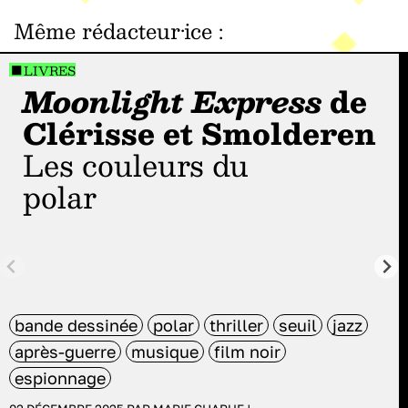
Même rédacteur·ice
:
LIVRES
Moonlight Express
de
Clérisse et Smolderen
Les couleurs du
polar
bande dessinée
polar
thriller
seuil
jazz
après-guerre
musique
film noir
espionnage