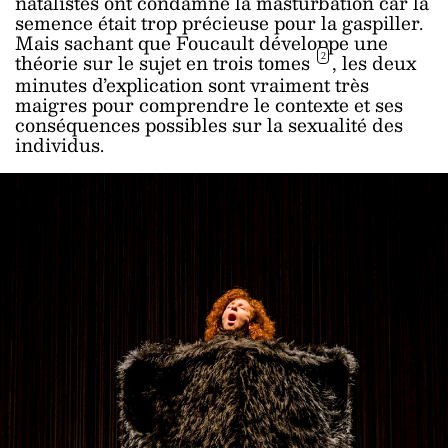
natalistes ont condamné la masturbation car la
semence était trop précieuse pour la gaspiller.
Mais sachant que Foucault développe une
théorie sur le sujet en trois tomes
, les deux
2
minutes d’explication sont vraiment très
maigres pour comprendre le contexte et ses
conséquences possibles sur la sexualité des
individus.