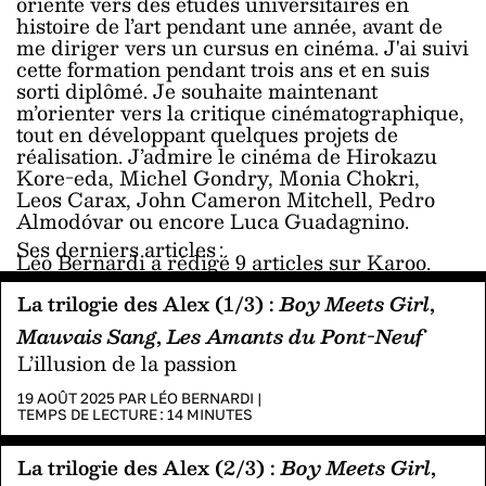
orienté vers des études universitaires en
histoire de l’art pendant une année, avant de
me diriger vers un cursus en cinéma. J'ai suivi
cette formation pendant trois ans et en suis
sorti diplômé. Je souhaite maintenant
m’orienter vers la critique cinématographique,
tout en développant quelques projets de
réalisation. J’admire le cinéma de Hirokazu
Kore-eda, Michel Gondry, Monia Chokri,
Leos Carax, John Cameron Mitchell, Pedro
Almodóvar ou encore Luca Guadagnino.
Ses derniers articles :
Léo Bernardi a rédigé 9 articles sur Karoo.
La trilogie des Alex (1/3) :
Boy Meets Girl
,
Mauvais Sang
,
Les Amants du Pont-Neuf
L’illusion de la passion
19 AOÛT 2025 PAR
LÉO BERNARDI
|
TEMPS DE LECTURE :
14
MINUTES
La trilogie des Alex (2/3) :
Boy Meets Girl
,