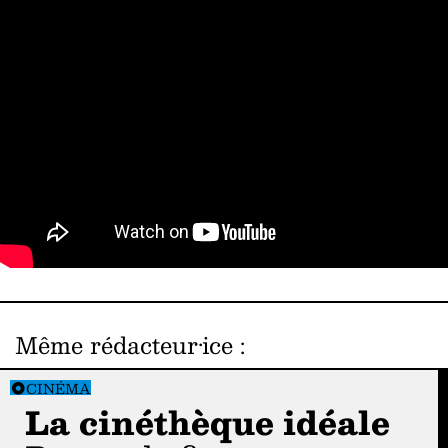
Même rédacteur·ice
:
CINÉMA
La cinéthèque idéale