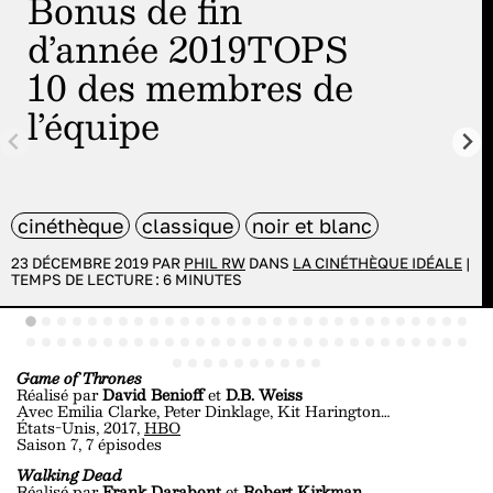
Bonus de fin
d’année 2019TOPS
10 des membres de
l’équipe
cinéthèque
classique
noir et blanc
23 DÉCEMBRE 2019 PAR
PHIL RW
DANS
LA CINÉTHÈQUE IDÉALE
|
TEMPS DE LECTURE :
6
MINUTES
Game of Thrones
Réalisé par
David Benioff
et
D.B. Weiss
Avec Emilia Clarke, Peter Dinklage, Kit Harington…
États-Unis, 2017,
HBO
Saison 7, 7 épisodes
Walking Dead
Réalisé par
Frank Darabont
et
Robert Kirkman