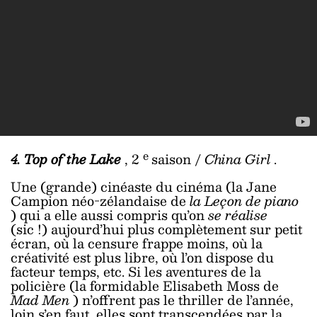
e
4. Top of the Lake
, 2
saison /
China Girl
.
Une (grande) cinéaste du cinéma (la Jane
Campion néo-zélandaise de
la Leçon de piano
) qui a elle aussi compris qu’on
se réalise
(sic !) aujourd’hui plus complètement sur petit
écran, où la censure frappe moins, où la
créativité est plus libre, où l’on dispose du
facteur temps, etc. Si les aventures de la
policière (la formidable Elisabeth Moss de
Mad Men
) n’offrent pas le thriller de l’année,
loin s’en faut, elles sont transcendées par la