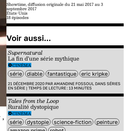
Showtime, diffusion originale du 21 mai 2017 au 3
septembre 2017
États-Unis
18 épisodes
Voir aussi...
Supernatural
La fin d’une série mythique
CINÉMA
série
diable
fantastique
eric kripke
21 DÉCEMBRE 2020 PAR
AMANDINE FOSSOUL
DANS
SÉRIES
EN SÉRIE
|
TEMPS DE LECTURE :
13
MINUTES
Tales from the Loop
Ruralité dystopique
CINÉMA
s
,
série
dystopie
science-fiction
peinture
amazon prime
robot