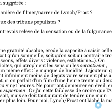
n suggérée :
 manière de filmer/narrer de Lynch/Frost ?
eux des tribuns populistes ?
ntrevois relève de la sensation ou de la fulgurance
une gratuité absolue, érode la capacité à saisir cell
 soit qu’on sommeille, soit qu’on soit au contraire tr
cons, effets divers : violence, esthétisme…). On
cites, qui atrophient les sens ou les
suractivent
,
n même effet : le manque de lucidité. J’ajouterai 
t infiniment moins de dégâts voire seraient plus à
 si on parlait d’un film d’une heure trente ou deu
e ou vingt heures. Ne pourront demeurer en éveil, e
es
supermen
. Or j’ai cette faiblesse de croire que l’A
soit, mais se doit tout autant de tendre une main
ner plus loin. Pour moi, Lynch/Frost ont lâché la m