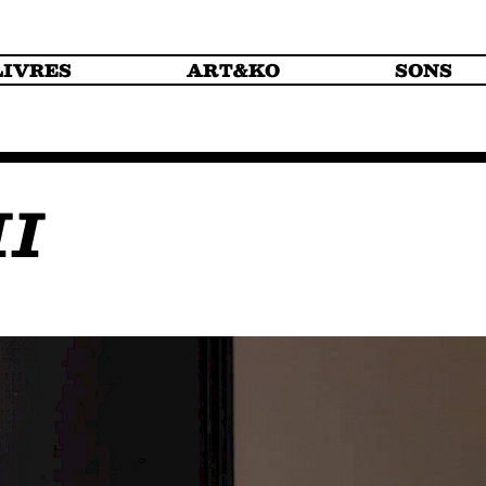
LIVRES
ART&KO
SONS
II