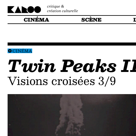
critique &
création culturelle
CINÉMA
SCÈNE
CINÉMA
Twin Peaks I
Visions croisées 3/9