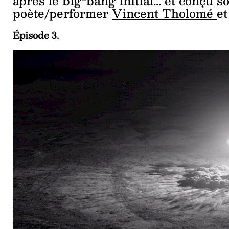
après le big-bang initial… et conçu s
poète/performer
Vincent Tholomé
et
Épisode 3.