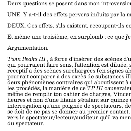
Deux questions se posent dans mon introversio
UNE. Y a-t-il des effets pervers induits par la
DEUX. Ces effets, s’ils existent, recoupent-ils c
Et même une troisième, en surplomb : ce que j’e
Argumentation.
Twin Peaks III
, à force d’insérer des scènes d’
qui pourraient faire sens, l’attention est diluée,
réceptif à des scènes surchargées (en signes abs
pourrait comparer à des excès de substances illi
deux phénomènes contraires qui aboutissent à u
les procédés, la manière de ce
TP III
causeraien
même de remplir ton cahier de charges, Vincent,
heures et non d’une litanie s’étalant sur quinz
interrogation qu’une poignée de spectateurs, d
se doit de ne pas se donner au premier contact, 
vers le spectateur/lecteur/auditeur qu’il va me
du spectateur.