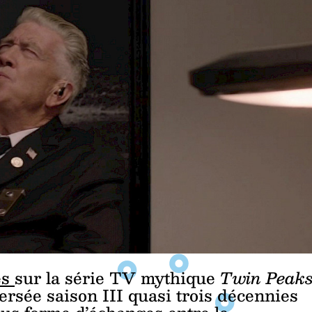
es
sur la série TV mythique
Twin Peak
versée saison III quasi trois décennies