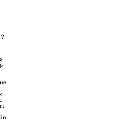
 ?
es
op
que
x
n
rt
ain