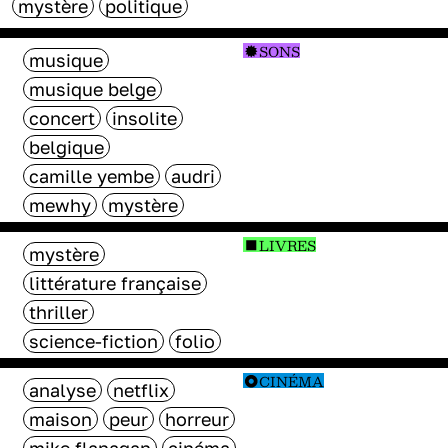
mystère
politique
SONS
musique
musique belge
concert
insolite
belgique
camille yembe
audri
mewhy
mystère
LIVRES
mystère
littérature française
thriller
science-fiction
folio
CINÉMA
analyse
netflix
maison
peur
horreur