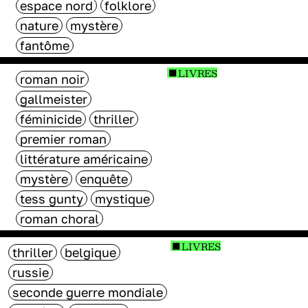
espace nord
folklore
nature
mystère
fantôme
LIVRES
roman noir
gallmeister
féminicide
thriller
premier roman
littérature américaine
mystère
enquête
tess gunty
mystique
roman choral
LIVRES
thriller
belgique
russie
seconde guerre mondiale