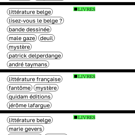
LIVRES
littérature belge
lisez-vous le belge ?
bande dessinée
male gaze
deuil
mystère
patrick delperdange
andré taymans
LIVRES
littérature française
fantôme
mystère
quidam éditions
jérôme lafargue
LIVRES
littérature belge
marie gevers