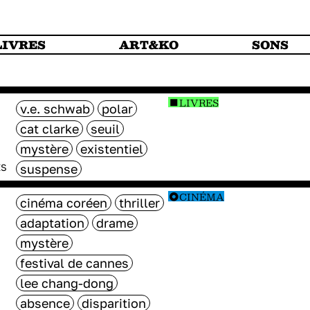
LIVRES
ART&KO
SONS
LIVRES
v.e. schwab
polar
cat clarke
seuil
mystère
existentiel
suspense
ES
CINÉMA
cinéma coréen
thriller
adaptation
drame
mystère
festival de cannes
lee chang-dong
absence
disparition