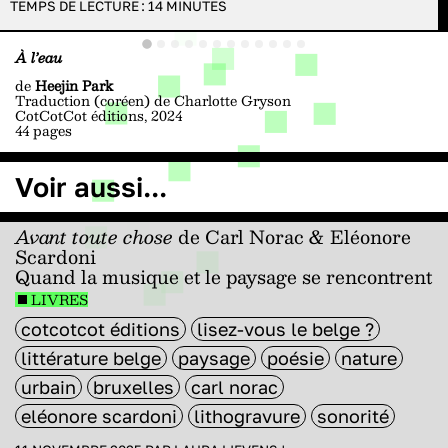
TEMPS DE LECTURE :
14
MINUTES
À l’eau
de
Heejin Park
Traduction (coréen) de Charlotte Gryson
CotCotCot éditions, 2024
44 pages
Voir aussi...
Avant toute chose
de Carl Norac & Eléonore
Scardoni
Quand la musique et le paysage se rencontrent
LIVRES
cotcotcot éditions
lisez-vous le belge ?
littérature belge
paysage
poésie
nature
urbain
bruxelles
carl norac
eléonore scardoni
lithogravure
sonorité