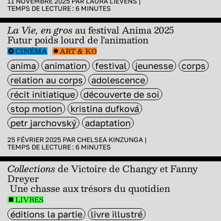
11 NOVEMBRE 2025 PAR
LAURA LIEVENS
|
TEMPS DE LECTURE :
6
MINUTES
La Vie, en gros
au festival Anima 2025
Futur poids lourd de l'animation
CINÉMA
ART & KO
anima
animation
festival
jeunesse
corps
relation au corps
adolescence
récit initiatique
découverte de soi
stop motion
kristina dufková
petr jarchovský
adaptation
25 FÉVRIER 2025 PAR
CHELSEA KINZUNGA
|
TEMPS DE LECTURE :
6
MINUTES
Collections
de Victoire de Changy et Fanny
Dreyer
Une chasse aux trésors du quotidien
LIVRES
éditions la partie
livre illustré