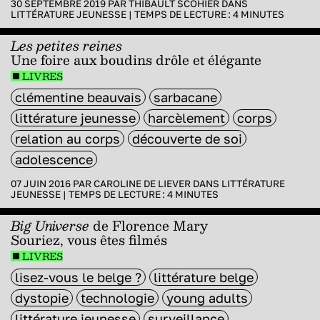
30 SEPTEMBRE 2019 PAR
THIBAULT SCOHIER
DANS
LITTÉRATURE JEUNESSE
|
TEMPS DE LECTURE :
4
MINUTES
Les petites reines
Une foire aux boudins drôle et élégante
LIVRES
clémentine beauvais
sarbacane
littérature jeunesse
harcèlement
corps
relation au corps
découverte de soi
adolescence
07 JUIN 2016 PAR
CAROLINE DE LIEVER
DANS
LITTÉRATURE
JEUNESSE
|
TEMPS DE LECTURE :
4
MINUTES
Big Universe
de Florence Mary
Souriez, vous êtes filmés
LIVRES
lisez-vous le belge ?
littérature belge
dystopie
technologie
young adults
littérature jeunesse
surveillance