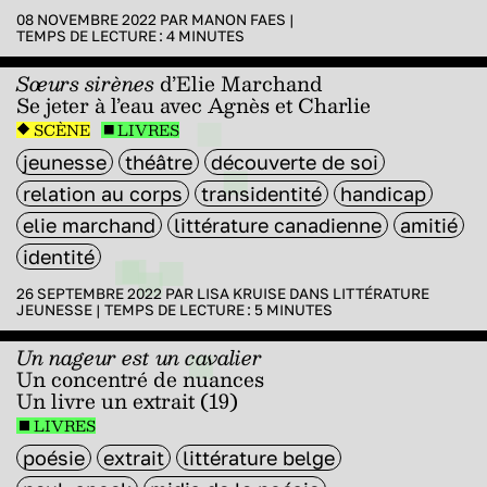
08 NOVEMBRE 2022 PAR
MANON FAES
|
TEMPS DE LECTURE :
4
MINUTES
Sœurs sirènes
d’Elie Marchand
Se jeter à l’eau avec Agnès et Charlie
SCÈNE
LIVRES
jeunesse
théâtre
découverte de soi
relation au corps
transidentité
handicap
elie marchand
littérature canadienne
amitié
identité
26 SEPTEMBRE 2022 PAR
LISA KRUISE
DANS
LITTÉRATURE
JEUNESSE
|
TEMPS DE LECTURE :
5
MINUTES
Un nageur est un cavalier
Un concentré de nuances
Un livre un extrait (19)
LIVRES
poésie
extrait
littérature belge