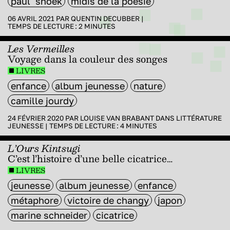
paul snoek
midis de la poésie
06 AVRIL 2021 PAR
QUENTIN DECUBBER
|
TEMPS DE LECTURE :
2
MINUTES
Les Vermeilles
Voyage dans la couleur des songes
LIVRES
enfance
album jeunesse
nature
camille jourdy
24 FÉVRIER 2020 PAR
LOUISE VAN BRABANT
DANS
LITTÉRATURE
JEUNESSE
|
TEMPS DE LECTURE :
4
MINUTES
L’Ours Kintsugi
C’est l’histoire d’une belle cicatrice…
LIVRES
jeunesse
album jeunesse
enfance
métaphore
victoire de changy
japon
marine schneider
cicatrice