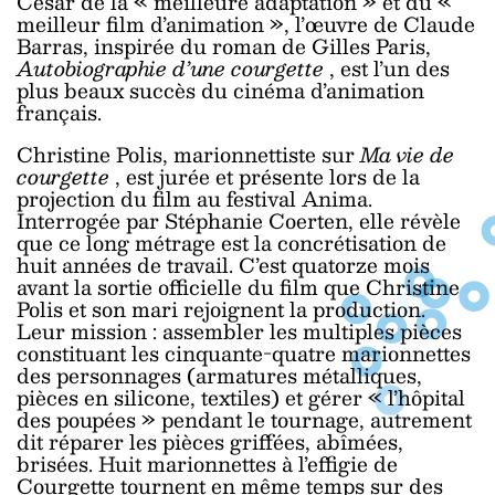
César de la « meilleure adaptation » et du «
meilleur film d’animation », l’œuvre de Claude
Barras, inspirée du roman de Gilles Paris,
Autobiographie d’une courgette
, est l’un des
plus beaux succès du cinéma d’animation
français.
Christine Polis, marionnettiste sur
Ma vie de
courgette
, est jurée et présente lors de la
projection du film au festival Anima.
Interrogée par Stéphanie Coerten, elle révèle
que ce long métrage est la concrétisation de
huit années de travail. C’est quatorze mois
avant la sortie officielle du film que Christine
Polis et son mari rejoignent la production.
Leur mission : assembler les multiples pièces
constituant les cinquante-quatre marionnettes
des personnages (armatures métalliques,
pièces en silicone, textiles) et gérer « l’hôpital
des poupées » pendant le tournage, autrement
dit réparer les pièces griffées, abîmées,
brisées. Huit marionnettes à l’effigie de
Courgette tournent en même temps sur des