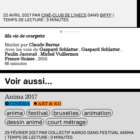
22 AVRIL 2017 PAR
CINÉ-CLUB DE L'IHECS
DANS
BIFFF
|
TEMPS DE LECTURE :
3
MINUTES
Ma vie de courgette
Réalisé par
Claude Barras
Avec les voix de
Gaspard Schlatter
,
Gaspard Schlatter
,
Paulin Jaccoud
,
Michel Vuillermoz
France-Suisse
, 2016
66 minutes
Voir aussi...
Anima 2017
CINÉMA
ART & KO
anima
festival
bruxelles
animation
dessin animé
court métrage
25 FÉVRIER 2017 PAR
COLLECTIF KAROO
DANS
FESTIVAL ANIMA
|
TEMPS DE LECTURE :
0
MINUTES