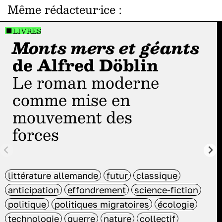
Même rédacteur·ice
:
LIVRES
Monts mers et géants
de Alfred Döblin
Le roman moderne
comme mise en
mouvement des
forces
littérature allemande
futur
classique
anticipation
effondrement
science-fiction
politique
politiques migratoires
écologie
technologie
guerre
nature
collectif