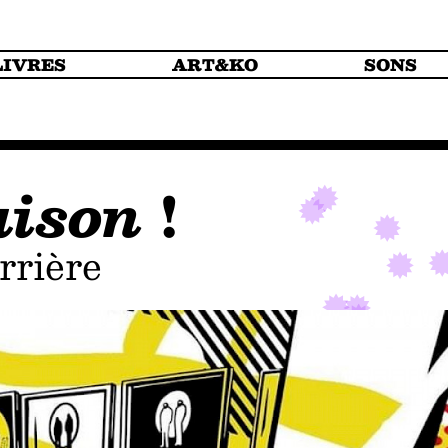
LIVRES
ART&KO
SONS
ison
!
rrière