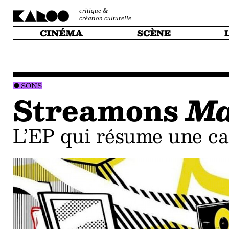
critique &
création culturelle
CINÉMA
SCÈNE
SONS
Streamons
Ma
L’EP qui résume une ca