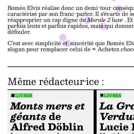
Roméo Elvis réalise donc un demi-tour conséquen
caractérisé par son franc-parler. Il s’écarte de
réapproprier un rap digne de
Morale 2 luxe
. E
parfois lents et parfois rapides, mais qui donne
défouler.
C’est avec simplicité et sincérité que Roméo E
slogan pour remplacer celui de « Achetez
choc
Même rédacteur·ice
:
LIVRES
LIVRES
Monts mers et
La Gr
géants
de
Verdu
Alfred Döblin
Lucie