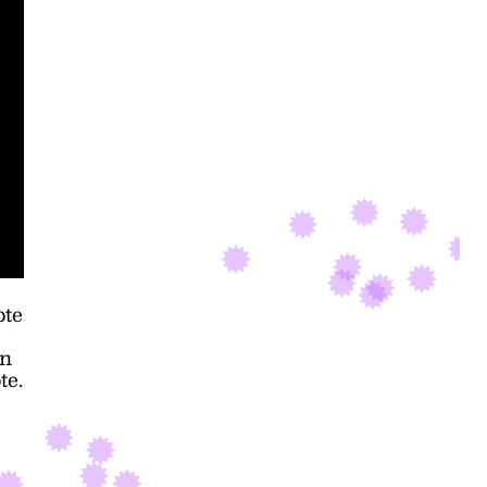
pte
en
te.