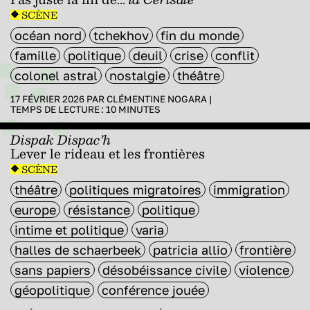
SCÈNE
océan nord
tchekhov
fin du monde
famille
politique
deuil
crise
conflit
colonel astral
nostalgie
théâtre
17 FÉVRIER 2026 PAR
CLÉMENTINE NOGARA
|
TEMPS DE LECTURE :
10
MINUTES
Dispak Dispac’h
Lever le rideau et les frontières
SCÈNE
théâtre
politiques migratoires
immigration
europe
résistance
politique
intime et politique
varia
halles de schaerbeek
patricia allio
frontière
sans papiers
désobéissance civile
violence
géopolitique
conférence jouée