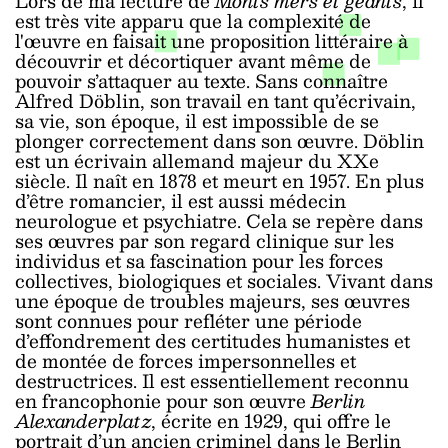
Lors de ma lecture de
Monts mers et géants
, il
est très vite apparu que la complexité de
l'œuvre en faisait une proposition littéraire à
découvrir et décortiquer avant même de
pouvoir s’attaquer au texte. Sans connaître
Alfred Döblin, son travail en tant qu’écrivain,
sa vie, son époque, il est impossible de se
plonger correctement dans son œuvre. Döblin
est un écrivain allemand majeur du XXe
siècle. Il naît en 1878 et meurt en 1957. En plus
d’être romancier, il est aussi médecin
neurologue et psychiatre. Cela se repère dans
ses œuvres par son regard clinique sur les
individus et sa fascination pour les forces
collectives, biologiques et sociales. Vivant dans
une époque de troubles majeurs, ses œuvres
sont connues pour refléter une période
d’effondrement des certitudes humanistes et
de montée de forces impersonnelles et
destructrices. Il est essentiellement reconnu
en francophonie pour son œuvre
Berlin
Alexanderplatz
, écrite en 1929, qui offre le
portrait d’un ancien criminel dans le Berlin