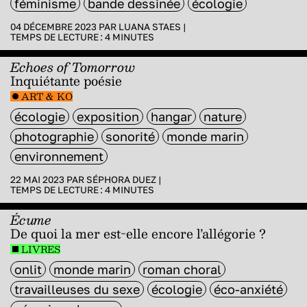
féminisme
bande dessinée
écologie
04 DÉCEMBRE 2023 PAR
LUANA STAES
|
TEMPS DE LECTURE :
4
MINUTES
Echoes of Tomorrow
Inquiétante poésie
ART & KO
écologie
exposition
hangar
nature
photographie
sonorité
monde marin
environnement
22 MAI 2023 PAR
SÉPHORA DUEZ
|
TEMPS DE LECTURE :
4
MINUTES
Écume
De quoi la mer est-elle encore l’allégorie ?
LIVRES
onlit
monde marin
roman choral
travailleuses du sexe
écologie
éco-anxiété