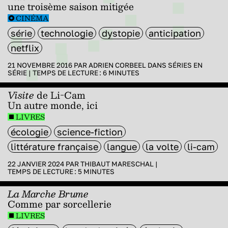
une troisème saison mitigée
CINÉMA
série
technologie
dystopie
anticipation
netflix
21 NOVEMBRE 2016 PAR
ADRIEN CORBEEL
DANS
SÉRIES EN
SÉRIE
|
TEMPS DE LECTURE :
6
MINUTES
Visite
de Li-Cam
Un autre monde, ici
LIVRES
écologie
science-fiction
littérature française
langue
la volte
li-cam
22 JANVIER 2024 PAR
THIBAUT MARESCHAL
|
TEMPS DE LECTURE :
5
MINUTES
La Marche Brume
Comme par sorcellerie
LIVRES