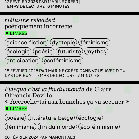
17 FÉVRIER 2026 PAR
MARINE CRÉER
|
TEMPS DE LECTURE :
6
MINUTES
mélusine reloaded
poétiquement incorrecte
LIVRES
science-fiction
dystopie
féminisme
écologie
poésie
futuriste
mythes
anticipation
écoféminisme
18 FÉVRIER 2025 PAR
MARINE CRÉER
DANS
VOUS AVEZ DIT «
DYSTOPIE » ?
|
TEMPS DE LECTURE :
7
MINUTES
Puisque c’est la fin du monde
de Claire
Olirencia Deville
« Accroche-toi aux branches ça va secouer »
LIVRES
poésie
littérature belge
écologie
féminisme
fin du monde
écoféminisme
06 FÉVRIER 2024 PAR
MANON FAES
|