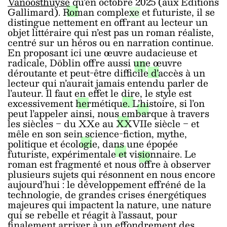
Vanoosthuyse
qu’en octobre 2025 (aux Editions
Gallimard). Roman complexe et futuriste, il se
distingue nettement en offrant au lecteur un
objet littéraire qui n’est pas un roman réaliste,
centré sur un héros ou en narration continue.
En proposant ici une œuvre audacieuse et
radicale, Döblin offre aussi une œuvre
déroutante et peut-être difficile d’accès à un
lecteur qui n’aurait jamais entendu parler de
l’auteur. Il faut en effet le dire, le style est
excessivement hermétique. L’histoire, si l’on
peut l’appeler ainsi, nous embarque à travers
les siècles ‒ du XXe au XXVIIe siècle ‒ et
mêle en son sein science-fiction, mythe,
politique et écologie, dans une épopée
futuriste, expérimentale et visionnaire. Le
roman est fragmenté et nous offre à observer
plusieurs sujets qui résonnent en nous encore
aujourd’hui : le développement effréné de la
technologie, de grandes crises énergétiques
majeures qui impactent la nature, une nature
qui se rebelle et réagit à l’assaut, pour
finalement arriver à un effondrement des