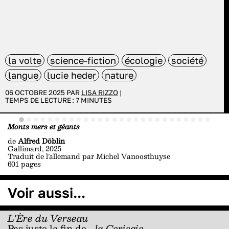
la volte
science-fiction
écologie
société
langue
lucie heder
nature
06 OCTOBRE 2025 PAR
LISA RIZZO
|
TEMPS DE LECTURE :
7
MINUTES
Monts mers et géants
de
Alfred Döblin
Gallimard, 2025
Traduit de l’allemand par Michel Vanoosthuyse
601 pages
Voir aussi...
L'Ère du Verseau
Pas juste la fin de...
la Cerisaie