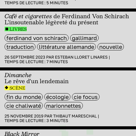
TEMPS DE LECTURE :
5
MINUTES
Café et cigarettes
de Ferdinand Von Schirach
L’insoutenable légèreté du présent
LIVRES
ferdinand von schirach
gallimard
traduction
littérature allemande
nouvelle
26 SEPTEMBRE 2023 PAR
ESTEBAN LLORET LINARES
|
TEMPS DE LECTURE :
7
MINUTES
Dimanche
Le rêve d’un lendemain
SCÈNE
fin du monde
écologie
cie focus
cie chaliwaté
marionnettes
25 NOVEMBRE 2019 PAR
THIBAUT MARESCHAL
|
TEMPS DE LECTURE :
3
MINUTES
Black Mirror