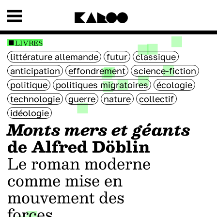
LIVRES
littérature allemande
futur
classique
anticipation
effondrement
science-fiction
politique
politiques migratoires
écologie
technologie
guerre
nature
collectif
idéologie
Monts mers et géants
de Alfred Döblin
Le roman moderne
comme mise en
mouvement des
forces