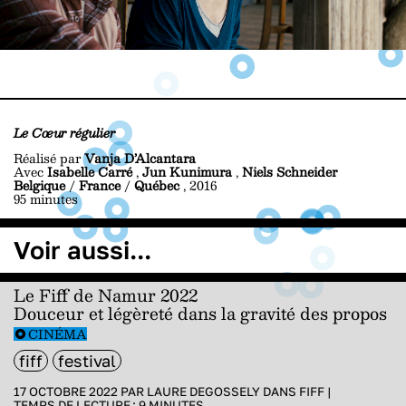
Le Cœur régulier
Réalisé par
Vanja D’Alcantara
Avec
Isabelle Carré
,
Jun Kunimura
,
Niels Schneider
Belgique
/
France
/
Québec
, 2016
95 minutes
Voir aussi...
Le Fiff de Namur 2022
Douceur et légèreté dans la gravité des propos
CINÉMA
fiff
festival
17 OCTOBRE 2022 PAR
LAURE DEGOSSELY
DANS
FIFF
|
TEMPS DE LECTURE :
9
MINUTES