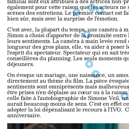
familial sont eux attribués à des actrices non-p
également pour cette raison que les acteurs ne 
scènes des entretiens. Le premier contact est fa
bien sûr, mais avec la surprise de l’émotion.
C’est avec, la plupart du temps, une caméra à 
Simon a choisi d’apporter de la proximité entre 
leurs sentiments. La caméra à main levée rend 
longueur des gros plans, elle, va aider à poser 
l’esprit du spectateur. Spectateur qui en sait trè
conseillères du planning. Les seuls moments qui
déjeuners.
On évoque un mariage, une naissance, un amour
directement au thème du film. La pièce évoqué
sentiments sont omniprésents mais malheureuse
être prises n’en déplaise au cœur ou à la raison
celle faite à l’autobiographie de Simone Veil, 
aurait beaucoup moins de sens. C’est en effet ce
adopter la loi dépénalisant le recours à l’IVG. C
anniversaire.