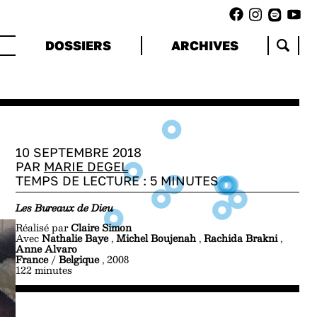
DOSSIERS
ARCHIVES
10 SEPTEMBRE 2018
PAR
MARIE DEGEL
TEMPS DE LECTURE :
5
MINUTES
Les Bureaux de Dieu
Réalisé par
Claire Simon
Avec
Nathalie Baye
,
Michel Boujenah
,
Rachida Brakni
,
Anne Alvaro
France
/
Belgique
, 2008
122 minutes