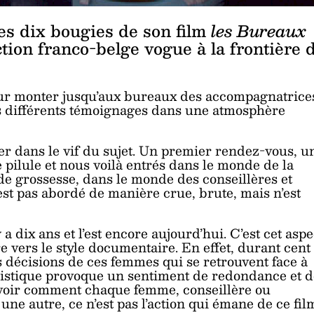
les dix bougies de son film
les Bureaux
ction franco-belge vogue à la frontière 
pour monter jusqu’aux bureaux des accompagnatrice
ns différents témoignages dans une atmosphère
er dans le vif du sujet. Un premier rendez-vous, u
ilule et nous voilà entrés dans le monde de la
n de grossesse, dans le monde des conseillères et
est pas abordé de manière crue, brute, mais n’est
 y a dix ans et l’est encore aujourd’hui. C’est cet aspe
tire vers le style documentaire. En effet, durant cent
es décisions de ces femmes qui se retrouvent face à
ristique provoque un sentiment de redondance et d
e voir comment chaque femme, conseillère ou
 une autre, ce n’est pas l’action qui émane de ce fil