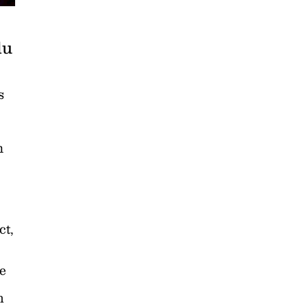
du
s
n
ct,
e
m