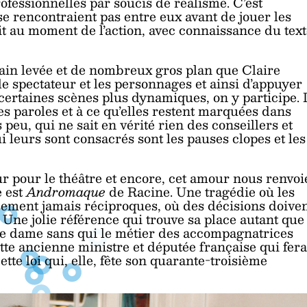
rofessionnelles par soucis de réalisme. C’est
se rencontraient pas entre eux avant de jouer les
it au moment de l’action, avec connaissance du tex
main levée et de nombreux gros plan que Claire
le spectateur et les personnages et ainsi d’appuyer
certaines scènes plus dynamiques, on y participe. 
les paroles et à ce qu’elles restent marquées dans
s peu, qui ne sait en vérité rien des conseillers et
 leurs sont consacrés sont les pauses clopes et les
 pour le théâtre et encore, cet amour nous renvoi
e est
Andromaque
de Racine. Une tragédie où les
ment jamais réciproques, où des décisions doive
. Une jolie référence qui trouve sa place autant que
une dame sans qui le métier des accompagnatrices
tte ancienne ministre et députée française qui fera
ette loi qui, elle, fête son quarante-troisième