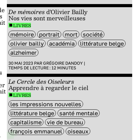
de
De mémoires
d’Olivier Bailly
s
Nos vies sont merveilleuses
it
LIVRES
mémoire
portrait
mort
société
olivier bailly
académia
littérature belge
alzheimer
30 MAI 2023 PAR
GRÉGOIRE DANDOY
|
TEMPS DE LECTURE :
12
MINUTES
s
Le Cercle des Oiseleurs
er
Apprendre à regarder le ciel
ait
LIVRES
les impressions nouvelles
littérature belge
santé mentale
capitalisme
vie de bureau
françois emmanuel
oiseaux
.