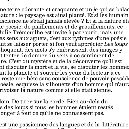
ne terre odorante et craquante et un
je
qui se bala
nature : le paysage est ainsi planté. Et si les humain
science ne s’était jamais élevée ? Et si la nature éta
de poésie, de piaillements et de grouillements, ce
 Julie Trémouilhe est invité à parcourir, mais une
es sens aux aguets, c’est aux rythmes d’une poésie
ut se laisser porter si l’on veut apprécier
Les loups
choquent, des mots s’y embrassent, des images y
nt tenter de donner du sens à ce sentiment de
re. C’est du mystère et de la découverte qu’il est
ont discuter la mort et la vie, se disputer les homme
nt la planète et s’ouvrir les yeux du lecteur à ce
it resté une bête sans conscience de pouvoir posséd
poésie, esquisse la silhouette d’un homme qui n’aur
rivoiser la nature comme si elle était sienne.
 loin. De tirer sur la corde. Bien au-delà du
tés des loups si tous les hommes étaient restés
onger à tout ce qu’ils ne connaissent pas.
est une passionnée des langues et de la littérature