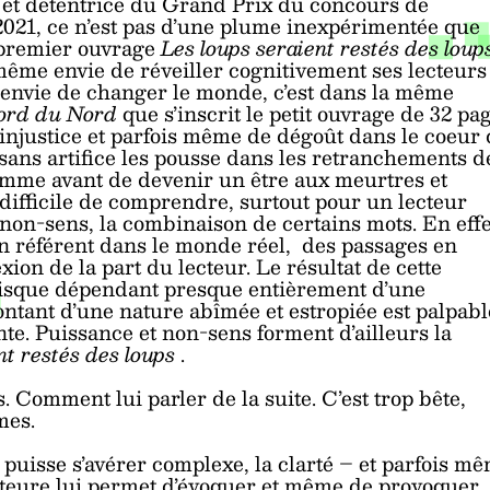
 et détentrice du Grand Prix du concours de
2021, ce n’est pas d’une plume inexpérimentée que
n premier ouvrage
Les loups seraient restés des loup
même envie de réveiller cognitivement ses lecteurs
e envie de changer le monde, c’est dans la même
ord du Nord
que s’inscrit le petit ouvrage de 32 pa
injustice et parfois même de dégoût dans le coeur
 sans artifice les pousse dans les retranchements d
homme avant de devenir un être aux meurtres et
 difficile de comprendre, surtout pour un lecteur
 non-sens, la combinaison de certains mots. En effe
n référent dans le monde réel, des passages en
xion de la part du lecteur. Le résultat de cette
 puisque dépendant presque entièrement d’une
ntant d’une nature abîmée et estropiée est palpabl
nte. Puissance et non-sens forment d’ailleurs la
nt restés des loups
.
. Comment lui parler de la suite. C’est trop bête,
mes.
puisse s’avérer complexe, la clarté – et parfois m
uteure lui permet d’évoquer et même de provoquer