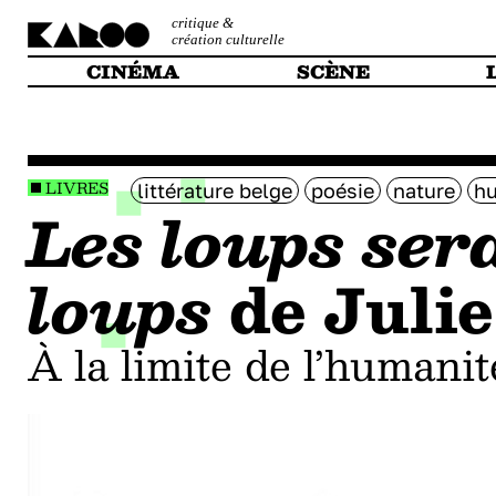
critique &
création culturelle
CINÉMA
SCÈNE
LIVRES
littérature belge
poésie
nature
hu
Les loups ser
loups
de Juli
À la limite de l’humanit