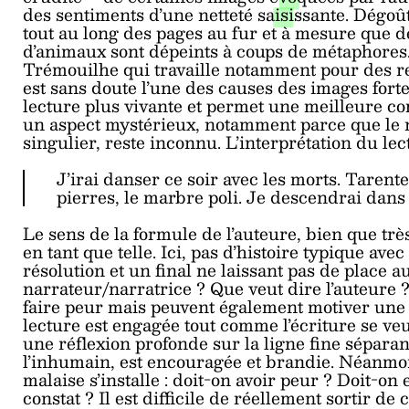
des sentiments d’une netteté saisissante. Dégoût,
tout au long des pages au fur et à mesure que d
d’animaux sont dépeints à coups de métaphores. 
Trémouilhe qui travaille notamment pour des rev
est sans doute l’une des causes des images fortes
lecture plus vivante et permet une meilleure c
un aspect mystérieux, notamment parce que le n
singulier, reste inconnu. L’interprétation du lec
J’irai danser ce soir avec les morts. Tarentel
pierres, le marbre poli. Je descendrai dans 
Le sens de la formule de l’auteure, bien que très
en tant que telle. Ici, pas d’histoire typique av
résolution et un final ne laissant pas de place a
narrateur/narratrice ? Que veut dire l’auteure ?
faire peur mais peuvent également motiver une le
lecture est engagée tout comme l’écriture se veut
une réflexion profonde sur la ligne fine séparan
l’inhumain, est encouragée et brandie. Néanmoin
malaise s’installe : doit-on avoir peur ? Doit-o
constat ? Il est difficile de réellement sortir d