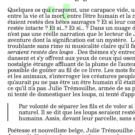
Quelques os qui craquent, une carapace vide, u
entre la vie et la mort, entre l’être humain et la 
étaient restés des bêtes sauvages ? Et si leur con
restée intacte ? Et si…? Et si… ? Dans un nuage 
n’est pas une réelle narration que le lecteur de
aventure dont la signification est un mystère. L
troublante sans rime ni musicalité claire qu’il fa
seraient restés des loups
. Des thèmes s’y entre
dansent et s’y offrent aux yeux de ceux qui ose
nostalgie étrange affluant de la plume de l’auteu
possible de goûter au fil de ce livre. Les mots f
et les animaux, s’interroger les créatures peupla
qu’aurait pu ne pas être un être humain s’il éta
ce qu’il n’a pas. Julie Trémouilhe, armée de sa 
ni tenté de domestiquer les loups, ni tenté d’app
Par volonté de séparer les fils et de voler si
naturel. Il se dit que les loups seraient res
humains. Assis, devant leur parcelle, sans s
Poétesse et nouvelliste belge, Julie Trémouilhe 