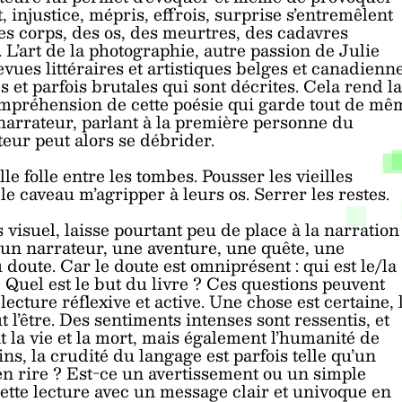
 injustice, mépris, effrois, surprise s’entremêlent
es corps, des os, des meurtres, des cadavres
L’art de la photographie, autre passion de Julie
ues littéraires et artistiques belges et canadienne
 et parfois brutales qui sont décrites. Cela rend la
ompréhension de cette poésie qui garde tout de mê
arrateur, parlant à la première personne du
teur peut alors se débrider.
le folle entre les tombes. Pousser les vieilles
le caveau m’agripper à leurs os. Serrer les restes.
 visuel, laisse pourtant peu de place à la narration
ec un narrateur, une aventure, une quête, une
u doute. Car le doute est omniprésent : qui est le/la
 Quel est le but du livre ? Ces questions peuvent
cture réflexive et active. Une chose est certaine, 
 l’être. Des sentiments intenses sont ressentis, et
t la vie et la mort, mais également l’humanité de
s, la crudité du langage est parfois telle qu’un
n en rire ? Est-ce un avertissement ou un simple
e cette lecture avec un message clair et univoque en