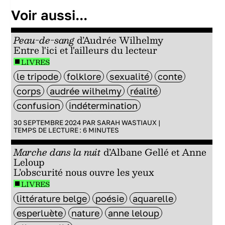
Voir aussi...
Peau-de-sang
d’Audrée Wilhelmy
Entre l'ici et l'ailleurs du lecteur
LIVRES
le tripode
folklore
sexualité
conte
corps
audrée wilhelmy
réalité
confusion
indétermination
30 SEPTEMBRE 2024 PAR
SARAH WASTIAUX
|
TEMPS DE LECTURE :
6
MINUTES
Marche dans la nuit
d’Albane Gellé et Anne
Leloup
L’obscurité nous ouvre les yeux
LIVRES
littérature belge
poésie
aquarelle
esperluète
nature
anne leloup