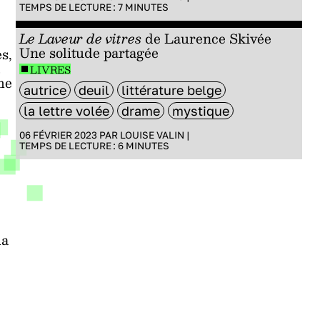
TEMPS DE LECTURE :
7
MINUTES
Le Laveur de vitres
de Laurence Skivée
Une solitude partagée
s,
LIVRES
me
autrice
deuil
littérature belge
la lettre volée
drame
mystique
06 FÉVRIER 2023 PAR
LOUISE VALIN
|
TEMPS DE LECTURE :
6
MINUTES
la