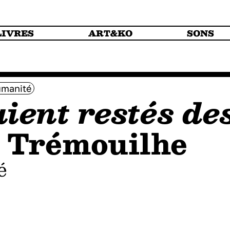
LIVRES
ART&KO
SONS
manité
aient restés de
e Trémouilhe
é