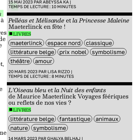
15 MAI 2023 PAR
ABEYSSA KA
|
TEMPS DE LECTURE :
10
MINUTES
s
 à
Pelléas et Mélisande
et
la Princesse Maleine
Maeterlinck en fête !
ges
LIVRES
 de
maeterlinck
espace nord
classique
e
littérature belge
prix nobel
symbolisme
théâtre
amour
t,
20 MARS 2023 PAR
LISA RIZZO
|
TEMPS DE LECTURE :
8
MINUTES
e
L’Oiseau bleu
et
la Nuit des enfants
de Maurice Maeterlinck Voyages féériques
ou reflets de nos vies ?
LIVRES
littérature belge
fantastique
animaux
nature
symbolisme
ême
14 MARS 2023 PAR
GHALYA BELHAJ
|