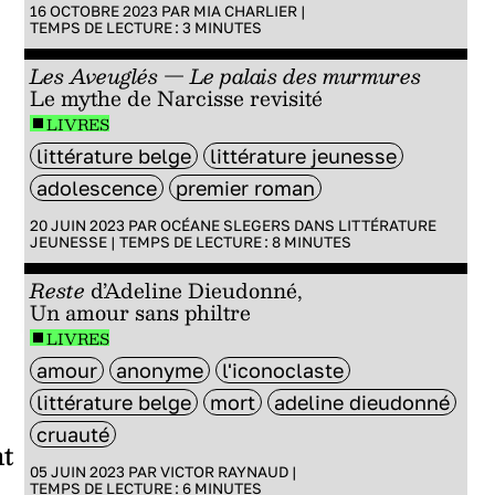
16 OCTOBRE 2023 PAR
MIA CHARLIER
|
TEMPS DE LECTURE :
3
MINUTES
Les Aveuglés — Le palais des murmures
Le mythe de Narcisse revisité
LIVRES
littérature belge
littérature jeunesse
adolescence
premier roman
20 JUIN 2023 PAR
OCÉANE SLEGERS
DANS
LITTÉRATURE
JEUNESSE
|
TEMPS DE LECTURE :
8
MINUTES
Reste
d’Adeline Dieudonné,
Un amour sans philtre
LIVRES
amour
anonyme
l'iconoclaste
littérature belge
mort
adeline dieudonné
cruauté
nt
05 JUIN 2023 PAR
VICTOR RAYNAUD
|
TEMPS DE LECTURE :
6
MINUTES