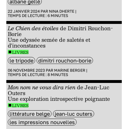
albane gellé
22 JANVIER 2024 PAR
NINA DHERTE
|
TEMPS DE LECTURE :
6
MINUTES
Le Chien des étoiles
de Dimitri Rouchon-
Borie
Une odyssée semée de saletés et
d'inconstances
LIVRES
le tripode
dimitri rouchon-borie
06 NOVEMBRE 2023 PAR
MARINE BERGER
|
TEMPS DE LECTURE :
8
MINUTES
Mon nom ne vous dira rien
de Jean-Luc
Outers
Une exploration introspective poignante
LIVRES
littérature belge
jean-luc outers
les impressions nouvelles