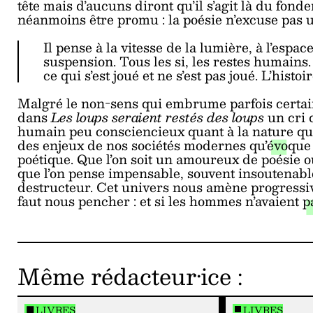
tête mais d’aucuns diront qu’il s’agit là du fond
néanmoins être promu : la poésie n’excuse pas 
Il pense à la vitesse de la lumière, à l’espa
suspension. Tous les si, les restes humains. 
ce qui s’est joué et ne s’est pas joué. L’histoi
Malgré le non-sens qui embrume parfois certain
dans
Les loups seraient restés des loups
un cri 
humain peu consciencieux quant à la nature qui l
des enjeux de nos sociétés modernes qu’évoque
poétique. Que l’on soit un amoureux de poésie 
que l’on pense impensable, souvent insoutenable
destructeur. Cet univers nous amène progressiv
faut nous pencher : et si les hommes n’avaient p
Même rédacteur·ice
:
LIVRES
LIVRES