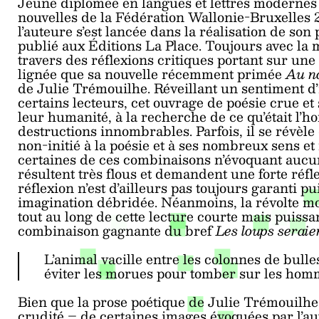
Jeune diplômée en langues et lettres modernes
nouvelles de la Fédération Wallonie-Bruxelles 
l’auteure s’est lancée dans la réalisation de so
publié aux Éditions La Place. Toujours avec la 
travers des réflexions critiques portant sur un
lignée que sa nouvelle récemment primée
Au n
de Julie Trémouilhe. Réveillant un sentiment d’
certains lecteurs, cet ouvrage de poésie crue et
leur humanité, à la recherche de ce qu’était l’
destructions innombrables. Parfois, il se révèle
non-initié à la poésie et à ses nombreux sens et
certaines de ces combinaisons n’évoquant aucu
résultent très flous et demandent une forte réfle
réflexion n’est d’ailleurs pas toujours garanti
imagination débridée. Néanmoins, la révolte mo
tout au long de cette lecture courte mais puissa
combinaison gagnante du bref
Les loups seraie
L’animal vacille entre les colonnes de bulles
éviter les morues pour tomber sur les hom
Bien que la prose poétique de Julie Trémouilhe 
crudité – de certaines images évoquées par l’a