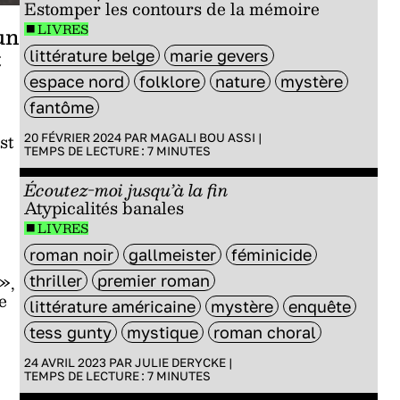
Estomper les contours de la mémoire
LIVRES
un
t
littérature belge
marie gevers
espace nord
folklore
nature
mystère
fantôme
st
20 FÉVRIER 2024 PAR
MAGALI BOU ASSI
|
TEMPS DE LECTURE :
7
MINUTES
Écoutez-moi jusqu’à la fin
Atypicalités banales
LIVRES
roman noir
gallmeister
féminicide
»,
thriller
premier roman
e
littérature américaine
mystère
enquête
tess gunty
mystique
roman choral
24 AVRIL 2023 PAR
JULIE DERYCKE
|
TEMPS DE LECTURE :
7
MINUTES