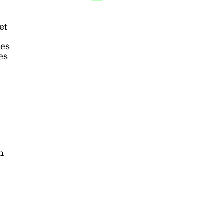
et
res
es
n