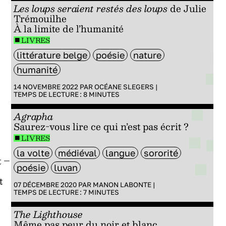
Les loups seraient restés des loups
de Julie
Trémouilhe
À la limite de l’humanité
LIVRES
littérature belge
poésie
nature
humanité
14 NOVEMBRE 2022 PAR
OCÉANE SLEGERS
|
TEMPS DE LECTURE :
8
MINUTES
Agrapha
Saurez-vous lire ce qui n’est pas écrit ?
LIVRES
la volte
médiéval
langue
sororité
t –
poésie
luvan
t
07 DÉCEMBRE 2020 PAR
MANON LABONTE
|
TEMPS DE LECTURE :
7
MINUTES
The Lighthouse
Même pas peur du noir et blanc