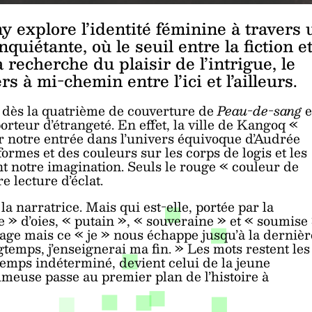
 explore l’identité féminine à travers 
quiétante, où le seuil entre la fiction e
a recherche du plaisir de l’intrigue, le
s à mi-chemin entre l’ici et l’ailleurs.
 dès la quatrième de couverture de
Peau-de-sang
e
rteur d’étrangeté. En effet, la ville de Kangoq «
r notre entrée dans l’univers équivoque d’Audrée
ormes et des couleurs sur les corps de logis et les
ent notre imagination. Seuls le rouge « couleur de
 lecture d’éclat.
 narratrice. Mais qui est-elle, portée par la
 d’oies, « putain », « souveraine » et « soumise 
age mais ce « je » nous échappe jusqu’à la dernièr
temps, j’enseignerai ma fin. » Les mots restent les
temps indéterminé, devient celui de la jeune
umeuse passe au premier plan de l’histoire à