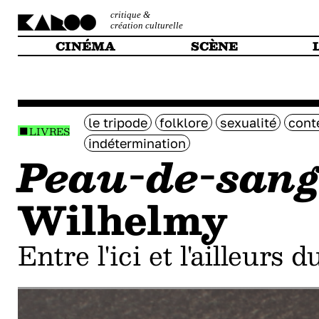
critique &
création culturelle
CINÉMA
SCÈNE
le tripode
folklore
sexualité
cont
LIVRES
indétermination
Peau-de-san
Wilhelmy
Entre l'ici et l'ailleurs 