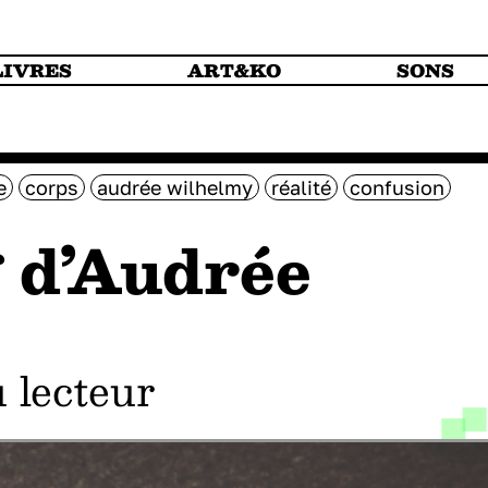
LIVRES
ART&KO
SONS
e
corps
audrée wilhelmy
réalité
confusion
g
d’Audrée
du lecteur