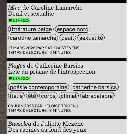
Mira
de Caroline Lamarche
Deuil et sexualité
LIVRES
littérature belge
espace nord
caroline lamarche
deuil
sexualité
17 MARS 2026 PAR
SATHYA STEVENS
|
TEMPS DE LECTURE :
6
MINUTES
Plages
de Catherine Barsics
L'été au prisme de l'introspection
LIVRES
poésie contemporaine
catherine barsics
italie
été
corps
climat
abrapalabra
03 JUIN 2025 PAR
HÉLOÏSE TRIOEN
|
TEMPS DE LECTURE :
3
MINUTES
Bassoléa
de Juliette Mézenc
Des racines au fond des yeux