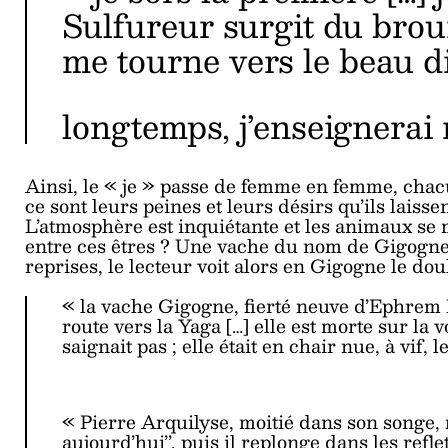
Sulfureur surgit du brouil
me tourne vers le beau di
longtemps, j’enseignerai 
Ainsi, le « je » passe de femme en femme, chac
ce sont leurs peines et leurs désirs qu’ils lais
L’atmosphère est inquiétante et les animaux se 
entre ces êtres ? Une vache du nom de Gigogne 
reprises, le lecteur voit alors en Gigogne le dou
« la vache Gigogne, fierté neuve d’Ephrem F
route vers la Yaga […] elle est morte sur la
saignait pas ; elle était en chair nue, à vif
« Pierre Arquilyse, moitié dans son songe, mo
aujourd’hui’’, puis il replonge dans les refl