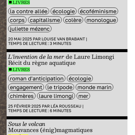
LIVRES
la contre allée
écologie
écoféminisme
corps
capitalisme
colère
monologue
juliette mézenc
20 MAI 2025 PAR
LOUISE VAN BRABANT
|
TEMPS DE LECTURE :
3
MINUTES
L’invention de la mer
de Laure Limongi
Récit du règne aquatique
LIVRES
roman d'anticipation
écologie
engagement
le tripode
monde marin
chimères
laure limongi
mer
25 FÉVRIER 2025 PAR
LÉA ROUSSEAU
|
TEMPS DE LECTURE :
6
MINUTES
Sous le volcan
Mouvances (énig)magmatiques