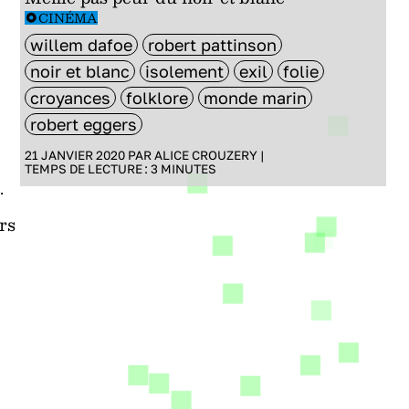
CINÉMA
willem dafoe
robert pattinson
noir et blanc
isolement
exil
folie
croyances
folklore
monde marin
robert eggers
21 JANVIER 2020 PAR
ALICE CROUZERY
|
TEMPS DE LECTURE :
3
MINUTES
.
e
rs