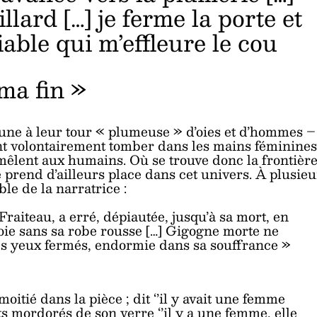
lard […] je ferme la porte et
able qui m’effleure le cou
ma fin »
une à leur tour « plumeuse » d’oies et d’hommes –
sent volontairement tomber dans les mains féminines
mêlent aux humains. Où se trouve donc la frontièr
prend d’ailleurs place dans cet univers. À plusieu
ble de la narratrice :
raiteau, a erré, dépiautée, jusqu’à sa mort, en
 voie sans sa robe rousse […] Gigogne morte ne
, les yeux fermés, endormie dans sa souffrance »
itié dans la pièce ; dit ‘’il y avait une femme
ets mordorés de son verre ‘’il y a une femme, elle