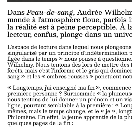
Dans
Peau-de-sang
, Audrée Wilhelmy
monde à l’atmosphère floue, parfois in
la réalité est à peine perceptible. À l
lecteur, confus, plonge dans un univer
L’espace de lecture dans lequel nous plongeons
singularisé par un principe d’indétermination po
figée dans le temps » nous pousse à questionne
Wilhelmy. Nous tentons dès lors de mettre des f
forêts, mais c’est l’informe et le gris qui domin
sang » et les « ombres rousses » ponctuent notre
« Longtemps, j’ai enseigné ma fin », commence la
première personne ? Surnommée « la plumeuse »
nous tentons de lui donner un prénom et un vis
ligne, pourtant semblable à la première : « Long
mêmes, mais le temps change, et le « je », long
Philomène. En effet, la jeune apprentie de la pl
quelques pages de la fin :