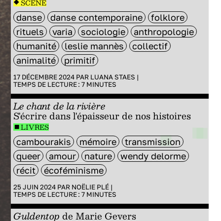
SCÈNE
danse
danse contemporaine
folklore
rituels
varia
sociologie
anthropologie
humanité
leslie mannès
collectif
animalité
primitif
17 DÉCEMBRE 2024 PAR
LUANA STAES
|
TEMPS DE LECTURE :
7
MINUTES
Le chant de la rivière
S'écrire dans l'épaisseur de nos histoires
LIVRES
cambourakis
mémoire
transmission
queer
amour
nature
wendy delorme
récit
écoféminisme
25 JUIN 2024 PAR
NOËLIE PLÉ
|
TEMPS DE LECTURE :
7
MINUTES
Guldentop
de Marie Gevers