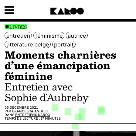
LIVRES
entretien
féminisme
autrice
littérature belge
portrait
Moments charnières
d’une émancipation
féminine
Entretien avec
Sophie d’Aubreby
06 DÉCEMBRE 2021
PAR
FRANCESCA ANGHEL
DANS
ENTRETIENS KAROO
TEMPS DE LECTURE :
17
MINUTES