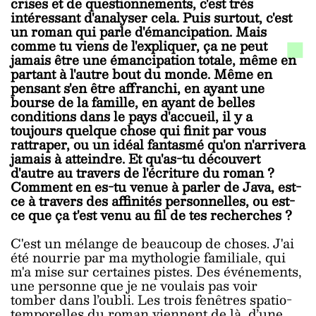
crises et de questionnements, c'est très
intéressant d'analyser cela. Puis surtout, c'est
un roman qui parle d'émancipation. Mais
comme tu viens de l'expliquer, ça ne peut
jamais être une émancipation totale, même en
partant à l'autre bout du monde. Même en
pensant s'en être affranchi, en ayant une
bourse de la famille, en ayant de belles
conditions dans le pays d'accueil, il y a
toujours quelque chose qui finit par vous
rattraper, ou un idéal fantasmé qu'on n'arrivera
jamais à atteindre. Et qu'as-tu découvert
d'autre au travers de l'écriture du roman ?
Comment en es-tu venue à parler de Java, est-
ce à travers des affinités personnelles, ou est-
ce que ça t'est venu au fil de tes recherches ?
C'est un mélange de beaucoup de choses. J'ai
été nourrie par ma mythologie familiale, qui
m'a mise sur certaines pistes. Des événements,
une personne que je ne voulais pas voir
tomber dans l’oubli. Les trois fenêtres spatio-
temporelles du roman viennent de là, d’une