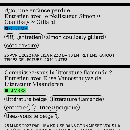
Aya
, une enfance perdue
Entretien avec le réalisateur Simon «
Coulibaly » Gillard
CINÉMA
fiff
entretien
simon coulibaly gillard
côte d'ivoire
25 AVRIL 2022 PAR
LISA RIZZO
DANS
ENTRETIENS KAROO
|
TEMPS DE LECTURE :
20
MINUTES
Connaissez-vous la littérature flamande ?
Entretien avec Elise Vanoosthuyse de
Literatuur Vlaanderen
LIVRES
littérature belge
littérature flamande
entretien
autrice
belgique
lisez-vous le belge ?
28 MARS 2022 PAR
LISA KRUISE
DANS
CONNAISSEZ-VOUS LA
LITTÉRATURE FLAMANDE ?
|
TEMPS DE LECTURE :
21
MINUTES