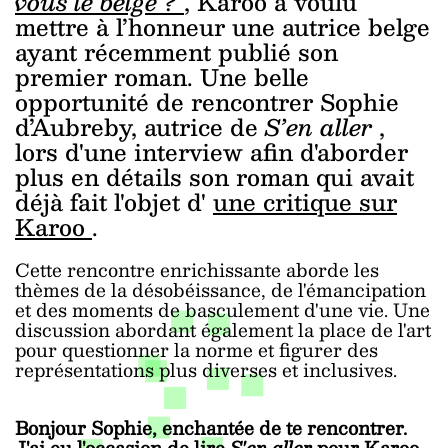
vous le belge ?
, Karoo a voulu
mettre à l’honneur une autrice belge
ayant récemment publié son
premier roman. Une belle
opportunité de rencontrer Sophie
d’Aubreby, autrice de
S’en aller
,
lors d'une interview afin d'aborder
plus en détails son roman qui avait
déjà fait l'objet d'
une critique sur
Karoo
.
Cette rencontre enrichissante aborde les
thèmes de la désobéissance, de l'émancipation
et des moments de basculement d'une vie. Une
discussion abordant également la place de l'art
pour questionner la norme et figurer des
représentations plus diverses et inclusives.
Bonjour Sophie, enchantée de te rencontrer.
J'ai eu l'occasion de lire
S'en aller
pour Karoo,