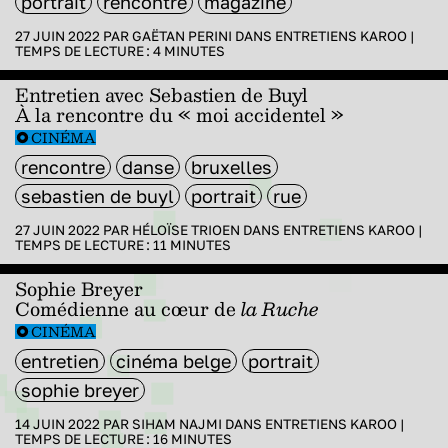
portrait
rencontre
magazine
27 JUIN 2022 PAR
GAËTAN PERINI
DANS
ENTRETIENS KAROO
|
TEMPS DE LECTURE :
4
MINUTES
Entretien avec Sebastien de Buyl
À la rencontre du « moi accidentel »
CINÉMA
rencontre
danse
bruxelles
sebastien de buyl
portrait
rue
27 JUIN 2022 PAR
HÉLOÏSE TRIOEN
DANS
ENTRETIENS KAROO
|
TEMPS DE LECTURE :
11
MINUTES
Sophie Breyer
Comédienne au cœur de
la Ruche
CINÉMA
entretien
cinéma belge
portrait
sophie breyer
14 JUIN 2022 PAR
SIHAM NAJMI
DANS
ENTRETIENS KAROO
|
TEMPS DE LECTURE :
16
MINUTES