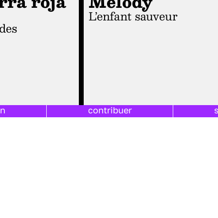
rra roja
Melody
L’enfant sauveur
udes
on
contribuer
 PAR
MARC HORGUELIN
03 FÉVRIER 2016 PAR
MARC HORGUELIN
LYCÉENS
|
DANS
PRIX DES LYCÉENS
|
E :
4
MINUTES
TEMPS DE LECTURE :
4
MINUTES