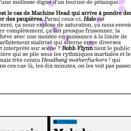
d’une mollesse digne d’un tournoi de pétanque.
est le cas de Machine Head qui arrive à pondre de
er des paupières.
Parmi ceux-ci,
Halo
est
nt, ça nous explose de saturation, ça nous envoi
er complètement, ça fait presque frissonner, la
chève avec une montée en puissance à la limite de
arfaitement maîtrisé qui alterne entre diverses
st interprété sur scène ?
Robb Flynn
tient le public
tière qui se plie sous les rythmiques martiales et le
rmais très connu
Headbang motherfuckers
! qui
ces cas-là, les dix minutes, on les voit pas passe
CINÉMA