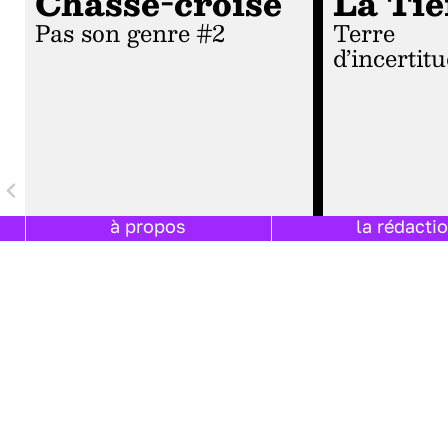
Chassé-croisé
La Tie
Pas son genre #2
Terre
d’incertit
à propos
la rédacti
03 FÉVRIER 2016 PAR
MARC HORGUELIN
03 FÉVRIER 2016
DANS
PRIX DES LYCÉENS
|
DANS
PRIX DES 
TEMPS DE LECTURE :
4
MINUTES
TEMPS DE LECTUR