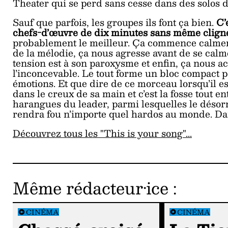
Theater qui se perd sans cesse dans des solos 
Sauf que parfois, les groupes ils font ça bien.
C’
chefs-d’œuvre de dix minutes sans même clign
probablement le meilleur. Ça commence calmeme
de la mélodie, ça nous agresse avant de se calm
tension est à son paroxysme et enfin, ça nous a
l’inconcevable. Le tout forme un bloc compact p
émotions. Et que dire de ce morceau lorsqu’il e
dans le creux de sa main et c’est la fosse tout en
harangues du leader, parmi lesquelles le déso
rendra fou n’importe quel hardos au monde. Dans 
Découvrez tous les "This is your song"...
Même rédacteur·ice
:
CINÉMA
CINÉMA