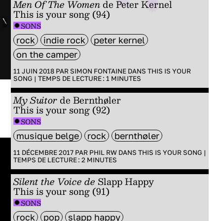
Men Of The Women
de Peter Kernel
This is your song (94)
SONS
rock
indie rock
peter kernel
on the camper
11 JUIN 2018 PAR
SIMON FONTAINE
DANS
THIS IS YOUR
SONG
|
TEMPS DE LECTURE :
1
MINUTES
My Suitor
de
Bernthøler
This is your song (92)
SONS
musique belge
rock
bernthøler
11 DÉCEMBRE 2017 PAR
PHIL RW
DANS
THIS IS YOUR SONG
|
TEMPS DE LECTURE :
2
MINUTES
Silent the Voice de
Slapp Happy
This is your song (91)
SONS
rock
pop
slapp happy