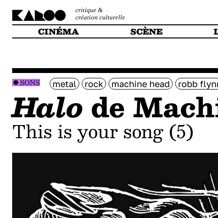
critique &
création culturelle
CINÉMA
SCÈNE
SONS
metal
rock
machine head
robb flyn
Halo
de Mach
This is your song (5)