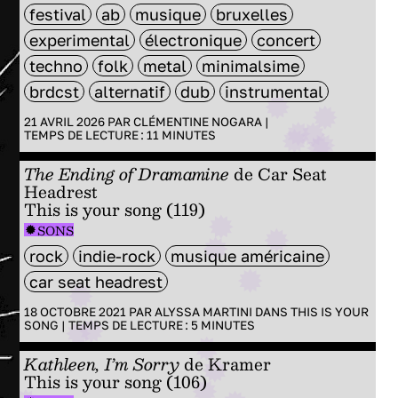
festival
ab
musique
bruxelles
experimental
électronique
concert
techno
folk
metal
minimalsime
brdcst
alternatif
dub
instrumental
21 AVRIL 2026 PAR
CLÉMENTINE NOGARA
|
TEMPS DE LECTURE :
11
MINUTES
The Ending of Dramamine
de Car Seat
Headrest
This is your song (119)
SONS
rock
indie-rock
musique américaine
car seat headrest
18 OCTOBRE 2021 PAR
ALYSSA MARTINI
DANS
THIS IS YOUR
SONG
|
TEMPS DE LECTURE :
5
MINUTES
Kathleen, I’m Sorry
de Kramer
This is your song (106)