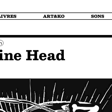
LIVRES
ART&KO
SONS
n
ine Head