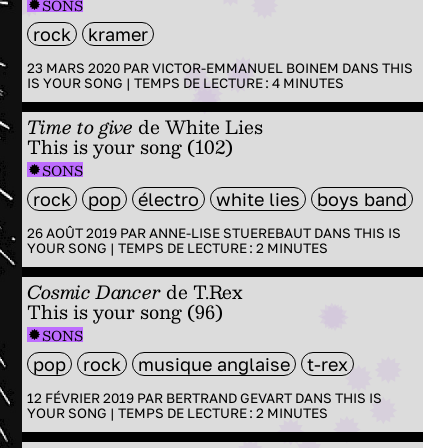
SONS
rock
kramer
23 MARS 2020 PAR
VICTOR-EMMANUEL BOINEM
DANS
THIS
IS YOUR SONG
|
TEMPS DE LECTURE :
4
MINUTES
Time to give
de White Lies
This is your song (102)
SONS
rock
pop
électro
white lies
boys band
26 AOÛT 2019 PAR
ANNE-LISE STUEREBAUT
DANS
THIS IS
YOUR SONG
|
TEMPS DE LECTURE :
2
MINUTES
Cosmic Dancer
de T.Rex
This is your song (96)
SONS
pop
rock
musique anglaise
t-rex
12 FÉVRIER 2019 PAR
BERTRAND GEVART
DANS
THIS IS
YOUR SONG
|
TEMPS DE LECTURE :
2
MINUTES