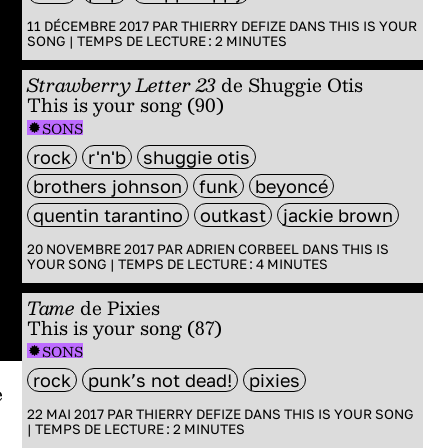
11 DÉCEMBRE 2017 PAR
THIERRY DEFIZE
DANS
THIS IS YOUR
SONG
|
TEMPS DE LECTURE :
2
MINUTES
Strawberry Letter 23
de Shuggie Otis
This is your song (90)
SONS
rock
r'n'b
shuggie otis
brothers johnson
funk
beyoncé
quentin tarantino
outkast
jackie brown
20 NOVEMBRE 2017 PAR
ADRIEN CORBEEL
DANS
THIS IS
YOUR SONG
|
TEMPS DE LECTURE :
4
MINUTES
Tame
de
Pixies
This is your song (87)
SONS
rock
punk’s not dead!
pixies
e
22 MAI 2017 PAR
THIERRY DEFIZE
DANS
THIS IS YOUR SONG
|
TEMPS DE LECTURE :
2
MINUTES