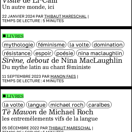
Un autre monde, ici
22 JANVIER 2024 PAR
THIBAUT MARESCHAL
|
TEMPS DE LECTURE :
5
MINUTES
LIVRES
mythologie
féminisme
la volte
domination
résistance
espoir
poésie
nina maclaughlin
Sirène, debout
de Nina MacLaughlin
Du mythe latin au chant féministe
11 SEPTEMBRE 2023 PAR
MANON FAES
|
TEMPS DE LECTURE :
4
MINUTES
LIVRES
la volte
langue
michael roch
caraïbes
Tè Mawon
de Michael Roch
les entremêlements vifs de la langue
05 DÉCEMBRE 2022 PAR
THIBAUT MARESCHAL
|