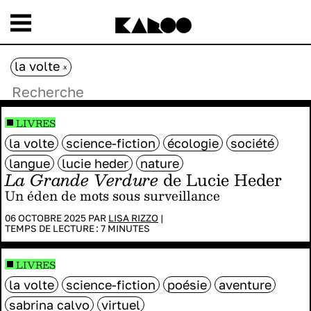
la volte
x
LIVRES
la volte
science-fiction
écologie
société
langue
lucie heder
nature
La Grande Verdure
de Lucie Heder
Un éden de mots sous surveillance
06 OCTOBRE 2025 PAR
LISA RIZZO
|
TEMPS DE LECTURE :
7
MINUTES
LIVRES
la volte
science-fiction
poésie
aventure
sabrina calvo
virtuel