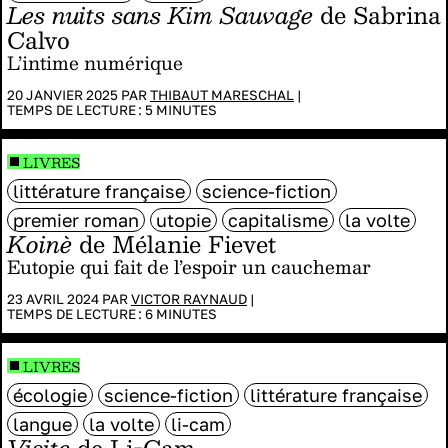
Les nuits sans Kim Sauvage
de Sabrina
Calvo
L’intime numérique
20 JANVIER 2025 PAR
THIBAUT MARESCHAL
|
TEMPS DE LECTURE :
5
MINUTES
LIVRES
littérature française
science-fiction
premier roman
utopie
capitalisme
la volte
Koinè
de Mélanie Fievet
Eutopie qui fait de l’espoir un cauchemar
23 AVRIL 2024 PAR
VICTOR RAYNAUD
|
TEMPS DE LECTURE :
6
MINUTES
LIVRES
écologie
science-fiction
littérature française
langue
la volte
li-cam
Visite
de Li-Cam