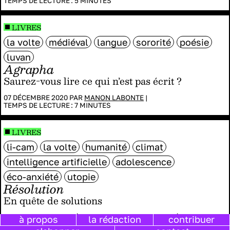
TEMPS DE LECTURE :
5
MINUTES
LIVRES
la volte
médiéval
langue
sororité
poésie
luvan
Agrapha
Saurez-vous lire ce qui n’est pas écrit ?
07 DÉCEMBRE 2020 PAR
MANON LABONTE
|
TEMPS DE LECTURE :
7
MINUTES
LIVRES
li-cam
la volte
humanité
climat
intelligence artificielle
adolescence
éco-anxiété
utopie
Résolution
En quête de solutions
29 JUIN 2020 PAR
NOÉMIE MIL-HOMENS
DANS
LITTÉRATURE
à propos
la rédaction
contribuer
JEUNESSE
|
TEMPS DE LECTURE :
5
MINUTES