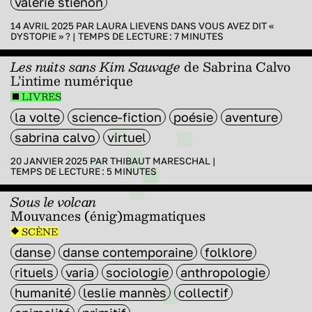
valérie stiénon
14 AVRIL 2025 PAR
LAURA LIEVENS
DANS
VOUS AVEZ DIT «
DYSTOPIE » ?
|
TEMPS DE LECTURE :
7
MINUTES
Les nuits sans Kim Sauvage
de Sabrina Calvo
L’intime numérique
LIVRES
la volte
science-fiction
poésie
aventure
sabrina calvo
virtuel
20 JANVIER 2025 PAR
THIBAUT MARESCHAL
|
TEMPS DE LECTURE :
5
MINUTES
Sous le volcan
Mouvances (énig)magmatiques
SCÈNE
danse
danse contemporaine
folklore
rituels
varia
sociologie
anthropologie
humanité
leslie mannès
collectif