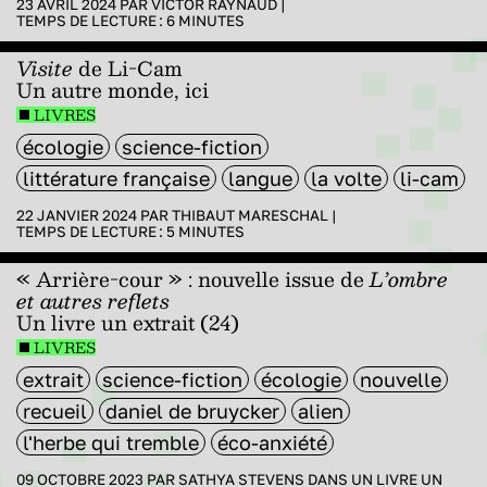
23 AVRIL 2024 PAR
VICTOR RAYNAUD
|
TEMPS DE LECTURE :
6
MINUTES
Visite
de Li-Cam
Un autre monde, ici
LIVRES
écologie
science-fiction
littérature française
langue
la volte
li-cam
22 JANVIER 2024 PAR
THIBAUT MARESCHAL
|
TEMPS DE LECTURE :
5
MINUTES
« Arrière-cour » : nouvelle issue de
L’ombre
et autres reflets
Un livre un extrait (24)
LIVRES
extrait
science-fiction
écologie
nouvelle
recueil
daniel de bruycker
alien
l'herbe qui tremble
éco-anxiété
09 OCTOBRE 2023 PAR
SATHYA STEVENS
DANS
UN LIVRE UN