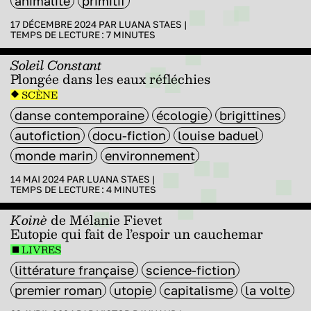
animalité
primitif
17 DÉCEMBRE 2024 PAR
LUANA STAES
|
TEMPS DE LECTURE :
7
MINUTES
Soleil Constant
Plongée dans les eaux réfléchies
SCÈNE
danse contemporaine
écologie
brigittines
autofiction
docu-fiction
louise baduel
monde marin
environnement
14 MAI 2024 PAR
LUANA STAES
|
TEMPS DE LECTURE :
4
MINUTES
Koinè
de Mélanie Fievet
Eutopie qui fait de l’espoir un cauchemar
LIVRES
littérature française
science-fiction
premier roman
utopie
capitalisme
la volte