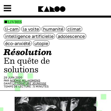
LIVRES
li-cam
la volte
humanité
climat
intelligence artificielle
adolescence
éco-anxiété
utopie
Résolution
En quête de
solutions
29 JUIN 2020
PAR
NOÉMIE MIL-HOMENS
DANS
LITTÉRATURE JEUNESSE
TEMPS DE LECTURE :
5
MINUTES