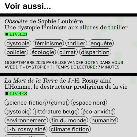
Voir aussi...
Obsolète
de Sophie Loubière
Une dystopie féministe aux allures de thriller
LIVRES
dystopie
féminisme
thriller
enquête
policier
écologie
climat
disparition
16 SEPTEMBRE 2025 PAR
ELISE VANDER GOTEN
DANS
VOUS
AVEZ DIT « DYSTOPIE » ?
|
TEMPS DE LECTURE :
7
MINUTES
La Mort de la Terre
de J.-H. Rosny aîné
L’Homme, le destructeur prodigieux de la vie
LIVRES
science-fiction
climat
espace nord
dystopie
littérature belge
éco-anxiété
environnement
fin du monde
humanité
j.-h. rosny aîné
climate fiction