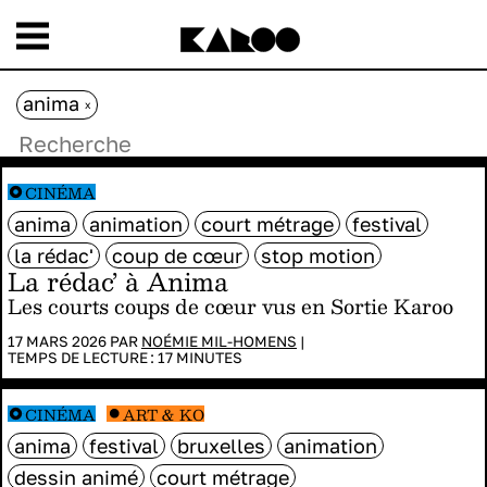
anima
x
CINÉMA
anima
animation
court métrage
festival
la rédac'
coup de cœur
stop motion
La rédac’ à Anima
Les courts coups de cœur vus en Sortie Karoo
17 MARS 2026 PAR
NOÉMIE MIL-HOMENS
|
TEMPS DE LECTURE :
17
MINUTES
CINÉMA
ART & KO
anima
festival
bruxelles
animation
dessin animé
court métrage