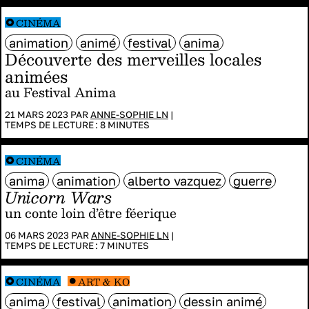
CINÉMA
animation
animé
festival
anima
Découverte des merveilles locales
animées
au Festival Anima
21 MARS 2023 PAR
ANNE-SOPHIE LN
|
TEMPS DE LECTURE :
8
MINUTES
CINÉMA
anima
animation
alberto vazquez
guerre
Unicorn Wars
un conte loin d’être féerique
06 MARS 2023 PAR
ANNE-SOPHIE LN
|
TEMPS DE LECTURE :
7
MINUTES
CINÉMA
ART & KO
anima
festival
animation
dessin animé