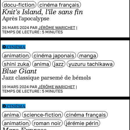
docu-fiction
cinéma français
Knit’s Island, l'île sans fin
Après l’apocalypse
26 MARS 2024 PAR
JÉRÔME WARICHET
|
TEMPS DE LECTURE :
5
MINUTES
CINÉMA
animation
cinéma japonais
manga
shini zuka
anima
jazz
yuzuru tachikawa
Blue Giant
Jazz classique parsemé de bémols
19 MARS 2024 PAR
JÉRÔME WARICHET
|
TEMPS DE LECTURE :
5
MINUTES
CINÉMA
anima
science-fiction
cinéma français
animation
roman noir
jérémie périn
Mars Express