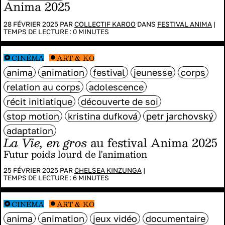
Anima 2025
28 FÉVRIER 2025 PAR
COLLECTIF KAROO
DANS
FESTIVAL ANIMA
|
TEMPS DE LECTURE :
0
MINUTES
CINÉMA
ART & KO
anima
animation
festival
jeunesse
corps
relation au corps
adolescence
récit initiatique
découverte de soi
stop motion
kristina dufková
petr jarchovský
adaptation
La Vie, en gros
au festival Anima 2025
Futur poids lourd de l'animation
25 FÉVRIER 2025 PAR
CHELSEA KINZUNGA
|
TEMPS DE LECTURE :
6
MINUTES
CINÉMA
ART & KO
anima
animation
jeux vidéo
documentaire