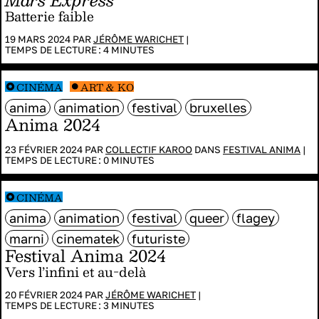
Batterie faible
19 MARS 2024 PAR
JÉRÔME WARICHET
|
TEMPS DE LECTURE :
4
MINUTES
CINÉMA
ART & KO
anima
animation
festival
bruxelles
Anima 2024
23 FÉVRIER 2024 PAR
COLLECTIF KAROO
DANS
FESTIVAL ANIMA
|
TEMPS DE LECTURE :
0
MINUTES
CINÉMA
anima
animation
festival
queer
flagey
marni
cinematek
futuriste
Festival Anima 2024
Vers l’infini et au-delà
20 FÉVRIER 2024 PAR
JÉRÔME WARICHET
|
TEMPS DE LECTURE :
3
MINUTES