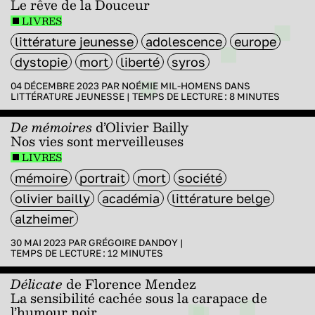
Le rêve de la Douceur
LIVRES
littérature jeunesse
adolescence
europe
dystopie
mort
liberté
syros
04 DÉCEMBRE 2023 PAR
NOÉMIE MIL-HOMENS
DANS
LITTÉRATURE JEUNESSE
|
TEMPS DE LECTURE :
8
MINUTES
De mémoires
d’Olivier Bailly
Nos vies sont merveilleuses
LIVRES
mémoire
portrait
mort
société
olivier bailly
académia
littérature belge
alzheimer
30 MAI 2023 PAR
GRÉGOIRE DANDOY
|
TEMPS DE LECTURE :
12
MINUTES
Délicate
de Florence Mendez
La sensibilité cachée sous la carapace de
l’humour noir