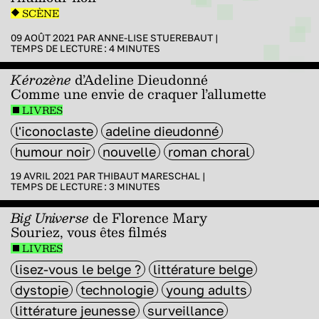
SCÈNE
09 AOÛT 2021 PAR
ANNE-LISE STUEREBAUT
|
TEMPS DE LECTURE :
4
MINUTES
Kérozène
d’Adeline Dieudonné
Comme une envie de craquer l’allumette
LIVRES
l'iconoclaste
adeline dieudonné
humour noir
nouvelle
roman choral
19 AVRIL 2021 PAR
THIBAUT MARESCHAL
|
TEMPS DE LECTURE :
3
MINUTES
Big Universe
de Florence Mary
Souriez, vous êtes filmés
LIVRES
lisez-vous le belge ?
littérature belge
dystopie
technologie
young adults
littérature jeunesse
surveillance