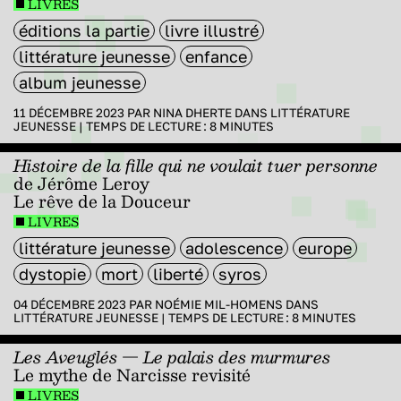
LIVRES
éditions la partie
livre illustré
littérature jeunesse
enfance
album jeunesse
11 DÉCEMBRE 2023 PAR
NINA DHERTE
DANS
LITTÉRATURE
JEUNESSE
|
TEMPS DE LECTURE :
8
MINUTES
Histoire de la fille qui ne voulait tuer personne
de Jérôme Leroy
Le rêve de la Douceur
LIVRES
littérature jeunesse
adolescence
europe
dystopie
mort
liberté
syros
04 DÉCEMBRE 2023 PAR
NOÉMIE MIL-HOMENS
DANS
LITTÉRATURE JEUNESSE
|
TEMPS DE LECTURE :
8
MINUTES
Les Aveuglés — Le palais des murmures
Le mythe de Narcisse revisité
LIVRES