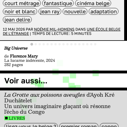
court métrage
fantastique
cinéma belge
noir et blanc
jean ray
nouvelle
adaptation
jean delire
12 MAI 2026 PAR
NOÉMIE MIL-HOMENS
DANS
UNE ÉCOLE BELGE
DE L'ÉTRANGE
|
TEMPS DE LECTURE :
5
MINUTES
Big Universe
de
Florence Mary
La lucarne indécente, 2024
282 pages
Voir aussi...
La Grotte aux poissons aveugles
d’Ayoh Kré
Duchâtelet
Un univers imaginaire glaçant où résonne
l’écho du Congo
LIVRES
lisez-vous le belge ?
premier roman
congo