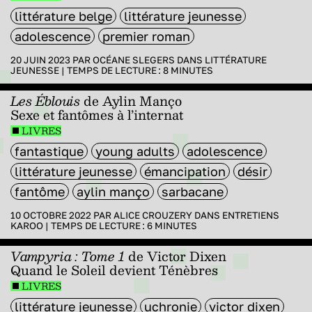
littérature belge
littérature jeunesse
adolescence
premier roman
20 JUIN 2023 PAR
OCÉANE SLEGERS
DANS
LITTÉRATURE
JEUNESSE
|
TEMPS DE LECTURE :
8
MINUTES
Les Éblouis
de Aylin Manço
Sexe et fantômes à l’internat
LIVRES
fantastique
young adults
adolescence
littérature jeunesse
émancipation
désir
fantôme
aylin manço
sarbacane
10 OCTOBRE 2022 PAR
ALICE CROUZERY
DANS
ENTRETIENS
KAROO
|
TEMPS DE LECTURE :
6
MINUTES
Vampyria : Tome 1
de Victor Dixen
Quand le Soleil devient Ténèbres
LIVRES
littérature jeunesse
uchronie
victor dixen