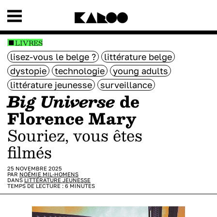
LIVRES
lisez-vous le belge ?
littérature belge
dystopie
technologie
young adults
littérature jeunesse
surveillance
Big Universe
de
Florence Mary
Souriez, vous êtes
filmés
25 NOVEMBRE 2025
PAR
NOÉMIE MIL-HOMENS
DANS
LITTÉRATURE JEUNESSE
TEMPS DE LECTURE :
6
MINUTES