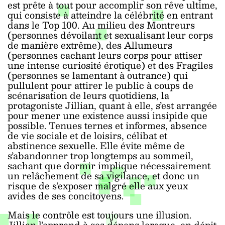
est prête à tout pour accomplir son rêve ultime,
qui consiste à atteindre la célébrité en entrant
dans le Top 100. Au milieu des Montreurs
(personnes dévoilant et sexualisant leur corps
de manière extrême), des Allumeurs
(personnes cachant leurs corps pour attiser
une intense curiosité érotique) et des Fragiles
(personnes se lamentant à outrance) qui
pullulent pour attirer le public à coups de
scénarisation de leurs quotidiens, la
protagoniste Jillian, quant à elle, s’est arrangée
pour mener une existence aussi insipide que
possible. Tenues ternes et informes, absence
de vie sociale et de loisirs, célibat et
abstinence sexuelle. Elle évite même de
s’abandonner trop longtemps au sommeil,
sachant que dormir implique nécessairement
un relâchement de sa vigilance, et donc un
risque de s’exposer malgré elle aux yeux
avides de ses concitoyens.
Mais le contrôle est toujours une illusion.
Jillian l’apprend à ses dépens lorsque, en dépit