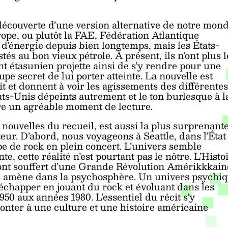
 découverte d’une version alternative de notre mond
urope, ou plutôt la FAE, Fédération Atlantique
 d’énergie depuis bien longtemps, mais les États-
tés au bon vieux pétrole. À présent, ils n’ont plus l
ent étasunien projette ainsi de s’y rendre pour une
upe secret de lui porter atteinte. La nouvelle est
t et donnent à voir les agissements des différentes
États-Unis dépeints autrement et le ton burlesque à l
ffre un agréable moment de lecture.
e nouvelles du recueil,
est aussi la plus surprenante
teur. D’abord, nous voyageons à Seattle, dans l’État
e de rock en plein concert. L’univers semble
, cette réalité n’est pourtant pas le nôtre. L’Histo
 ont souffert d’une Grande Révolution Amérikkkain
s amène dans la psychosphère. Un univers psychi
chapper en jouant du rock et évoluant dans les
50 aux années 1980. L’essentiel du récit s’y
ronter à une culture et une histoire américaine