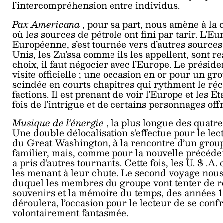
l’intercompréhension entre individus.
Pax Americana
, pour sa part, nous amène à la
où les sources de pétrole ont fini par tarir. L’E
Européenne, s’est tournée vers d’autres sources
Unis, les Zu’ssa comme ils les appellent, sont res
choix, il faut négocier avec l’Europe. Le présid
visite officielle ; une occasion en or pour un gro
scindée en courts chapitres qui rythment le réci
factions. Il est prenant de voir l’Europe et les 
fois de l’intrigue et de certains personnages o
Musique de l’énergie
, la plus longue des quatr
Une double délocalisation s’effectue pour le lec
du Great Washington, à la rencontre d’un group
familier, mais, comme pour la nouvelle précédente
a pris d’autres tournants. Cette fois, les U.
$
.A.
les menant à leur chute. Le second voyage nou
duquel les membres du groupe vont tenter de ré
souvenirs et la mémoire du temps, des années 19
déroulera, l’occasion pour le lecteur de se conf
volontairement fantasmée.