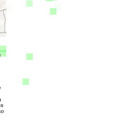
e
e
n
es
ho