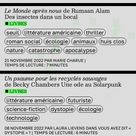
Le Monde après nous
de Rumaan Alam
Des insectes dans un bocal
LIVRES
seuil
littérature américaine
thriller
roman social
écologie
animaux
huis clos
nature
catastrophe
apocalypse
21 NOVEMBRE 2022 PAR
MARIE CHARUE
|
TEMPS DE LECTURE :
7
MINUTES
Un psaume pour les recyclés sauvages
de Becky Chambers Une ode au Solarpunk
LIVRES
littérature américaine
futuriste
science-fiction
dystopie
écologie
technologie
08 NOVEMBRE 2022 PAR
LAURA LIEVENS
DANS
VOUS AVEZ DIT «
DYSTOPIE » ?
|
TEMPS DE LECTURE :
6
MINUTES