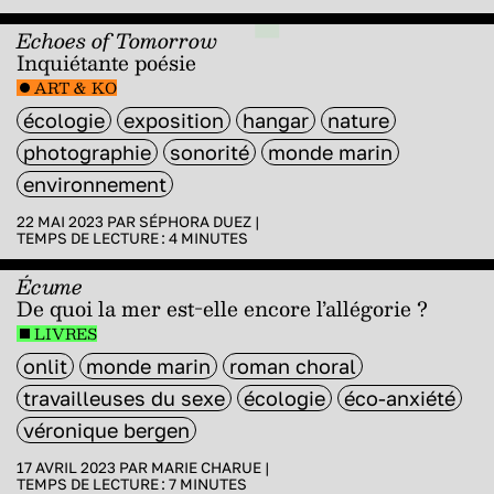
Echoes of Tomorrow
Inquiétante poésie
ART & KO
écologie
exposition
hangar
nature
photographie
sonorité
monde marin
environnement
22 MAI 2023 PAR
SÉPHORA DUEZ
|
TEMPS DE LECTURE :
4
MINUTES
Écume
De quoi la mer est-elle encore l’allégorie ?
LIVRES
onlit
monde marin
roman choral
travailleuses du sexe
écologie
éco-anxiété
véronique bergen
17 AVRIL 2023 PAR
MARIE CHARUE
|
TEMPS DE LECTURE :
7
MINUTES