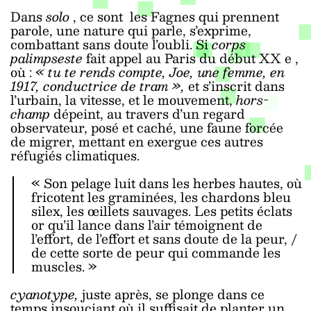
Dans
solo
, ce sont les Fagnes qui prennent
parole, une nature qui parle, s’exprime,
combattant sans doute l’oubli. Si
corps
palimpseste
fait appel au Paris du début XX
e
,
où :
« tu te rends compte, Joe, une femme, en
1917, conductrice de tram »,
et s’inscrit dans
l’urbain, la vitesse, et le mouvement,
hors-
champ
dépeint, au travers d’un regard
observateur, posé et caché, une faune forcée
de migrer, mettant en exergue ces autres
réfugiés climatiques.
« Son pelage luit dans les herbes hautes, où
fricotent les graminées, les chardons bleu
silex, les œillets sauvages. Les petits éclats
or qu’il lance dans l’air témoignent de
l’effort, de l’effort et sans doute de la peur, /
de cette sorte de peur qui commande les
muscles. »
cyanotype,
juste après, se plonge dans ce
temps insouciant où il suffisait de planter un