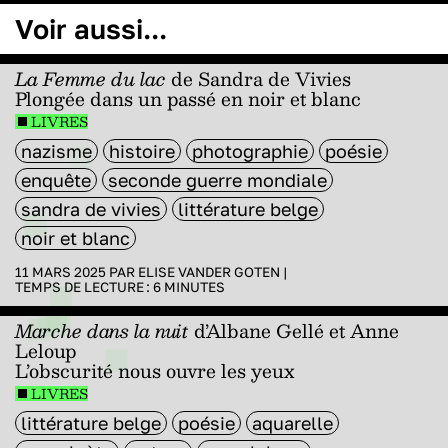
Voir aussi...
La Femme du lac
de Sandra de Vivies
Plongée dans un passé en noir et blanc
LIVRES
nazisme
histoire
photographie
poésie
enquête
seconde guerre mondiale
sandra de vivies
littérature belge
noir et blanc
11 MARS 2025 PAR
ELISE VANDER GOTEN
|
TEMPS DE LECTURE :
6
MINUTES
Marche dans la nuit
d’Albane Gellé et Anne
Leloup
L’obscurité nous ouvre les yeux
LIVRES
littérature belge
poésie
aquarelle