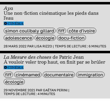
Aya
Une non-fiction cinématique les pieds dans
l’eau
CINÉMA
simon coulibaly gillard
fiff
côte d'ivoire
adolescence
écologie
docu-fiction
28 MARS 2022 PAR
LISA RIZZO
|
TEMPS DE LECTURE :
6
MINUTES
La Mesure des choses
de Patric Jean
Ā vouloir voler trop haut, on finit par se brûler
CINÉMA
fiff
cinémamed
documentaire
immigration
écologie
29 NOVEMBRE 2021 PAR
GAËTAN PERINI
|
TEMPS DE LECTURE :
4
MINUTES