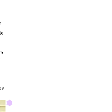
e
le
ve
,
es