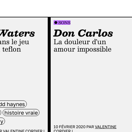
SONS
Waters
Don Carlos
La douleur d’un
 teflon
amour impossible
dd haynes
histoire vraie
ay
10 FÉVRIER 2020 PAR
VALENTINE
AR
VALENTINE CORDIER
|
CORDIER
|