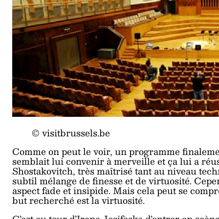
© visitbrussels.be
Comme on peut le voir, un programme finalemen
semblait lui convenir à merveille et ça lui a ré
Shostakovitch, très maîtrisé tant au niveau tec
subtil mélange de finesse et de virtuosité. Cepe
aspect fade et insipide. Mais cela peut se comp
but recherché est la virtuosité.
C’est au tour d’Irena Josifoska d’entrer en scèn