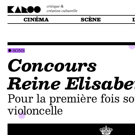
critique &
création culturelle
CINÉMA
SCÈNE
SONS
Concours
Reine Elisabe
pour la première fois sous le signe du
violoncelle