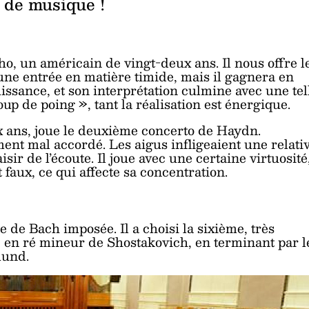
s de musique !
o, un américain de vingt-deux ans. Il nous offre l
ne entrée en matière timide, mais il gagnera en
ssance, et son interprétation culmine avec une tel
oup de poing », tant la réalisation est énergique.
 ans, joue le deuxième concerto de Haydn.
nt mal accordé. Les aigus infligeaient une relati
sir de l’écoute. Il joue avec une certaine virtuosité
aux, ce qui affecte sa concentration.
de Bach imposée. Il a choisi la sixième, très
te en ré mineur de Shostakovich, en terminant par l
mund.