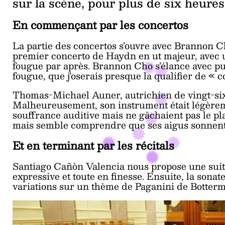
sur la scène, pour plus de six heure
En commençant par les concertos
La partie des concertos s’ouvre avec Brannon Ch
premier concerto de Haydn en ut majeur, avec u
fougue par après. Brannon Cho s’élance avec pui
fougue, que j’oserais presque la qualifier de « c
Thomas-Michael Auner, autrichien de vingt-six
Malheureusement, son instrument était légèreme
souffrance auditive mais ne gâchaient pas le plai
mais semble comprendre que ses aigus sonnent f
Et en terminant par les récitals
Santiago Cañòn Valencia nous propose une suite 
expressive et toute en finesse. Ensuite, la sona
variations sur un thème de Paganini de Botter