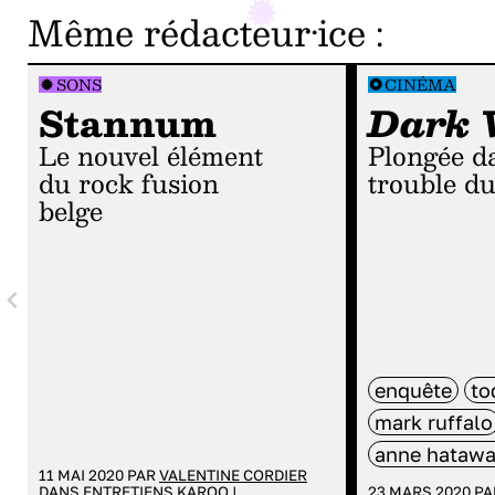
Même rédacteur·ice
:
SONS
CINÉMA
Stannum
Dark 
le nouvel élément
plongée dans le jeu
du rock fusion
trouble du
belge
enquête
to
mark ruffalo
anne hataw
11 MAI 2020 PAR
VALENTINE CORDIER
DANS
ENTRETIENS KAROO
|
23 MARS 2020 P