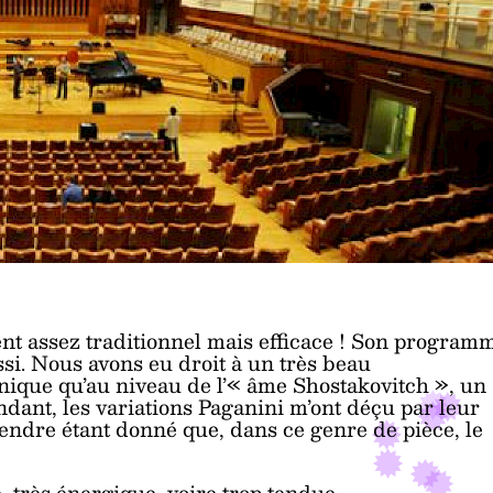
t assez traditionnel mais efficace ! Son program
ussi. Nous avons eu droit à un très beau
hnique qu’au niveau de l’« âme Shostakovitch », un
ndant, les variations Paganini m’ont déçu par leur
rendre étant donné que, dans ce genre de pièce, le
e, très énergique, voire trop tendue…