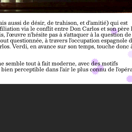
s aussi de désir, de trahison, et d’amitié) qui est
iliation via le conflit entre Don Carlos et son père 
s, l’œuvre n’hésite pas à s’attaquer à la question de
rtout questionnée, à travers l’occupation espagnole 
arlos. Verdi, en avance sur son temps, touche donc 
e semble tout à fait moderne, avec des motifs
ien perceptible dans l’air le plus connu de l’opéra