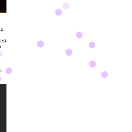
le
des
à
,