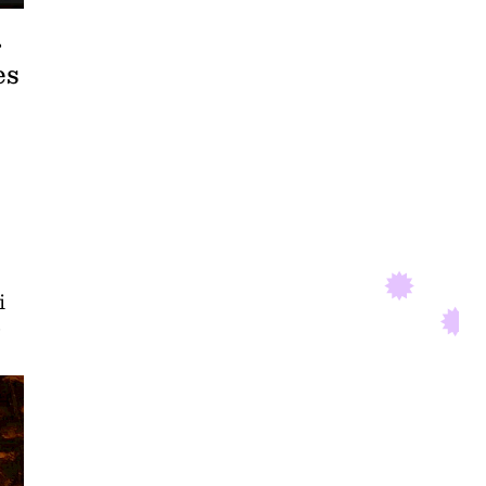
r
es
i