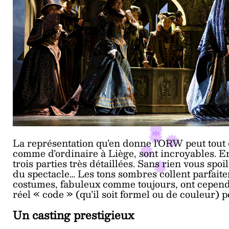
La représentation qu’en donne l’ORW peut tout 
comme d’ordinaire à Liège, sont incroyables. En
trois parties très détaillées. Sans rien vous spoil
du spectacle… Les tons sombres collent parfait
costumes, fabuleux comme toujours, ont cependan
réel « code » (qu’il soit formel ou de couleur) p
Un casting prestigieux