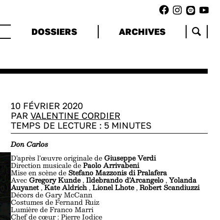
DOSSIERS
ARCHIVES
10 FÉVRIER 2020
PAR
VALENTINE CORDIER
TEMPS DE LECTURE :
5
MINUTES
Don Carlos
D’après l’œuvre originale de
Giuseppe Verdi
Direction musicale de
Paolo Arrivabeni
Mise en scène de
Stefano Mazzonis di Pralafera
Avec
Gregory Kunde
,
Ildebrando d’Arcangelo
,
Yolanda
Auyanet
,
Kate Aldrich
,
Lionel Lhote
,
Robert Scandiuzzi
Décors de Gary McCann
Costumes de Fernand Ruiz
Lumière de Franco Marri
Chef de cœur : Pierre Iodice