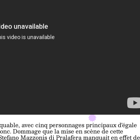
rquable, avec cinq personnages principaux d’égale
onc. Dommage que la mise en scène de cette
 Stefano Mazzonis di Pralafera manquait en effet de