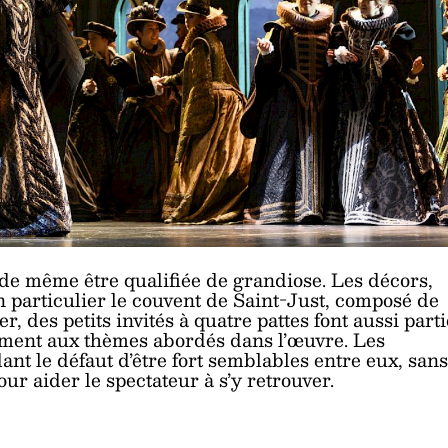
de même être qualifiée de grandiose. Les décors,
 particulier le couvent de Saint-Just, composé de
er, des petits invités à quatre pattes font aussi parti
ement aux thèmes abordés dans l’œuvre. Les
t le défaut d’être fort semblables entre eux, sans
our aider le spectateur à s’y retrouver.