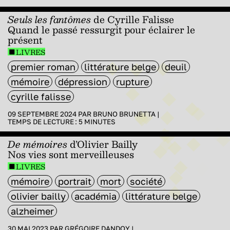
Seuls les fantômes
de Cyrille Falisse
Quand le passé ressurgit pour éclairer le
présent
LIVRES
premier roman
littérature belge
deuil
mémoire
dépression
rupture
cyrille falisse
09 SEPTEMBRE 2024 PAR
BRUNO BRUNETTA
|
TEMPS DE LECTURE :
5
MINUTES
De mémoires
d’Olivier Bailly
Nos vies sont merveilleuses
LIVRES
mémoire
portrait
mort
société
olivier bailly
académia
littérature belge
alzheimer
30 MAI 2023 PAR
GRÉGOIRE DANDOY
|