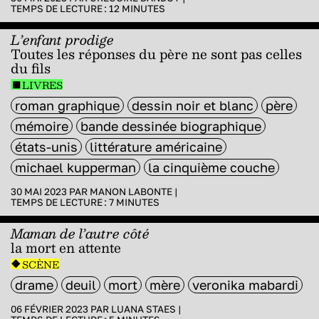
TEMPS DE LECTURE :
12
MINUTES
L’enfant prodige
Toutes les réponses du père ne sont pas celles
du fils
LIVRES
roman graphique
dessin noir et blanc
père
mémoire
bande dessinée biographique
états-unis
littérature américaine
michael kupperman
la cinquième couche
30 MAI 2023 PAR
MANON LABONTE
|
TEMPS DE LECTURE :
7
MINUTES
Maman de l’autre côté
la mort en attente
SCÈNE
drame
deuil
mort
mère
veronika mabardi
06 FÉVRIER 2023 PAR
LUANA STAES
|