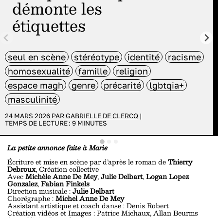
démonte les
étiquettes
seul en scène
stéréotype
identité
racisme
homosexualité
famille
religion
espace magh
genre
précarité
lgbtqia+
masculinité
24 MARS 2026 PAR
GABRIELLE DE CLERCQ
|
TEMPS DE LECTURE :
9
MINUTES
La petite annonce faite à Marie
Écriture et mise en scène par d’après le roman de
Thierry
Debroux
, Création collective
Avec
Michèle Anne De Mey
,
Julie Delbart
,
Logan Lopez
Gonzalez
,
Fabian Finkels
Direction musicale :
Julie Delbart
Chorégraphe :
Michel Anne De Mey
Assistant artistique et coach danse : Denis Robert
Création vidéos et Images : Patrice Michaux, Allan Beurms