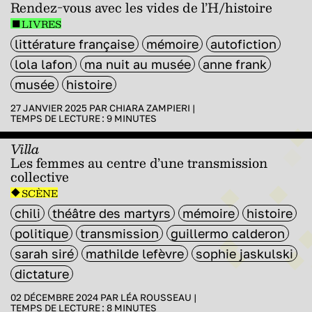
Rendez-vous avec les vides de l’H/histoire
LIVRES
littérature française
mémoire
autofiction
lola lafon
ma nuit au musée
anne frank
musée
histoire
27 JANVIER 2025 PAR
CHIARA ZAMPIERI
|
TEMPS DE LECTURE :
9
MINUTES
Villa
Les femmes au centre d’une transmission
collective
SCÈNE
chili
théâtre des martyrs
mémoire
histoire
politique
transmission
guillermo calderon
sarah siré
mathilde lefèvre
sophie jaskulski
dictature
02 DÉCEMBRE 2024 PAR
LÉA ROUSSEAU
|
TEMPS DE LECTURE :
8
MINUTES