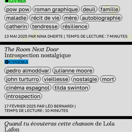
LIVRES
pow pow
roman graphique
deuil
famille
maladie
récit de vie
mère
autobiographie
catherin
tendresse
résilience
13 MAI 2025 PAR
NINA DHERTE
|
TEMPS DE LECTURE :
7
MINUTES
The Room Next Door
Introspection nostalgique
CINÉMA
pedro almodóvar
julianne moore
john turturro
vieillesse
nostalgie
mort
cinéma espagnol
tilda swinton
introspection
17 FÉVRIER 2025 PAR
LÉO BERNARDI
|
TEMPS DE LECTURE :
10
MINUTES
Quand tu écouteras cette chanson
de Lola
Lafon