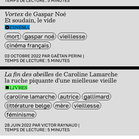
TEMPS DE LECTURE :
5
MINUTES
Vortex
de Gaspar Noé
Et soudain, le vide
CINÉMA
mort
gaspar noé
vieillesse
cinéma français
03 OCTOBRE 2022 PAR
GAËTAN PERINI
|
TEMPS DE LECTURE :
5
MINUTES
La fin des abeilles
de Caroline Lamarche
la ruche piquante d’une mielleuse vieille
LIVRES
caroline lamarche
autrice
gallimard
littérature belge
mère
vieillesse
féminisme
28 JUIN 2022 PAR
VICTOR RAYNAUD
|
TEMPS DE LECTURE :
5
MINUTES