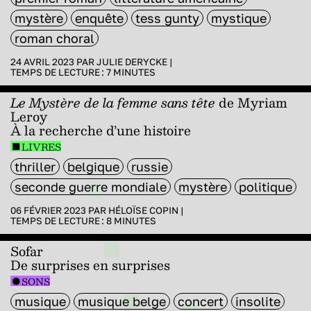
mystère
enquête
tess gunty
mystique
roman choral
24 AVRIL 2023 PAR
JULIE DERYCKE
|
TEMPS DE LECTURE :
7
MINUTES
Le Mystère de la femme sans tête
de Myriam
Leroy
À la recherche d’une histoire
LIVRES
thriller
belgique
russie
seconde guerre mondiale
mystère
politique
06 FÉVRIER 2023 PAR
HÉLOÏSE COPIN
|
TEMPS DE LECTURE :
8
MINUTES
Sofar
De surprises en surprises
SONS
musique
musique belge
concert
insolite