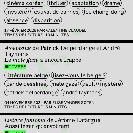
cinéma coréen
thriller
adaptation
drame
mystère
festival de cannes
lee chang-dong
absence
disparition
17 FÉVRIER 2026 PAR
VALENTINE CLAUDEL
|
TEMPS DE LECTURE :
10
MINUTES
Assassine
de Patrick Delperdange et André
Taymans
Le
male gaze
a encore frappé
LIVRES
littérature belge
lisez-vous le belge ?
bande dessinée
male gaze
deuil
mystère
patrick delperdange
andré taymans
04 NOVEMBRE 2024 PAR
ELISE VANDER GOTEN
|
TEMPS DE LECTURE :
5
MINUTES
Lisière fantôme
de Jérôme Lafargue
Aussi léger qu'envoûtant
LIVRES