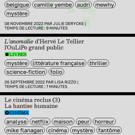
belgique
camille yembe
audri
mewhy
mystère
08 NOVEMBRE 2022 PAR
JULIE DERYCKE
|
TEMPS DE LECTURE :
9
MINUTES
L’anomalie
d’Hervé Le Tellier
l’OuLiPo grand public
LIVRES
mystère
littérature française
thriller
science-fiction
folio
26 SEPTEMBRE 2022 PAR
LISA RIZZO
|
TEMPS DE LECTURE :
7
MINUTES
Le cinéma reclus (3)
La hantise humaine
CINÉMA
analyse
netflix
maison
peur
horreur
mike flanagan
cinéma
mystère
fantôme