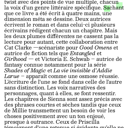
twist avec des points de vue multiple, chacun
la voix d’un genre littéraire spécifique. Sachant
que ce livre a été écrit à quatre mains, une
dimension méta se dessine. Deux autrices
écrivent le roman et dans celui-ci plusieurs
écrivains rédigent chacun un chapitre. Mais
les deux plumes différentes ne cassent pas la
lecture pour autant, cette collaboration entre
Cat Clarke —scénariste pour
Good Omens
et
autrice de fiction tels que
Entangled
et
Girlhood
— et Victoria E. Schwab – autrice de
fantasy connue notamment pour la série
Shades of Magic
et
La vie invisible d’Addie
Larue
– apparaît comme une osmose réussie.
L’écriture de l’une se fond dans celle de l’autre
sans distinction. Les voix narratives des
personnages, quant à elles, se font ressentir.
Les chapitres de Sienna sont assez précis avec
des phrases courtes et sèches tandis que ceux
de Millie transmettent un besoin de voir les
choses positivement avec un ton enjoué,
presque à outrance. Ceux de Priscilla
témoignent d’une retenue si évidente qu’elle ne