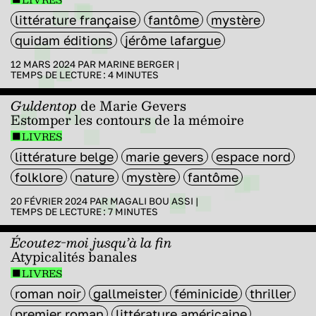
littérature française
fantôme
mystère
quidam éditions
jérôme lafargue
12 MARS 2024 PAR
MARINE BERGER
|
TEMPS DE LECTURE :
4
MINUTES
Guldentop
de Marie Gevers
Estomper les contours de la mémoire
LIVRES
littérature belge
marie gevers
espace nord
folklore
nature
mystère
fantôme
20 FÉVRIER 2024 PAR
MAGALI BOU ASSI
|
TEMPS DE LECTURE :
7
MINUTES
Écoutez-moi jusqu’à la fin
Atypicalités banales
LIVRES
roman noir
gallmeister
féminicide
thriller
premier roman
littérature américaine