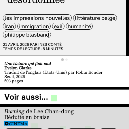
les impressions nouvelles
littérature belge
iran
immigration
exil
humanité
philippe blasband
21 AVRIL 2026 PAR
INES COMTÉ
|
TEMPS DE LECTURE :
8
MINUTES
Une histoire qui finit mal
Evelyn Clarke
Traduit de l’anglais (États-Unis) par Robin Bouder
Seuil, 2026
503 pages
Voir aussi...
Burning
de Lee Chan-dong
Réduite en braise
CINÉMA