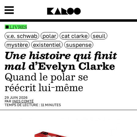
LIVRES
v.e. schwab
polar
cat clarke
seuil
mystère
existentiel
suspense
Une histoire qui finit
mal
d’Evelyn Clarke
Quand le polar se
réécrit lui-même
29 JUIN 2026
PAR
INES COMTÉ
TEMPS DE LECTURE :
11
MINUTES