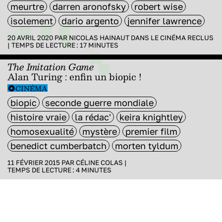
meurtre
darren aronofsky
robert wise
isolement
dario argento
jennifer lawrence
20 AVRIL 2020 PAR
NICOLAS HAINAUT
DANS
LE CINÉMA RECLUS
|
TEMPS DE LECTURE :
17
MINUTES
The Imitation Game
Alan Turing : enfin un biopic !
CINÉMA
biopic
seconde guerre mondiale
histoire vraie
la rédac'
keira knightley
homosexualité
mystère
premier film
benedict cumberbatch
morten tyldum
11 FÉVRIER 2015 PAR
CÉLINE COLAS
|
TEMPS DE LECTURE :
4
MINUTES