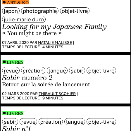
ART & KO
japon
photographie
objet-livre
julie-marie duro
Looking for my Japanese Family
« You might be there »
07 AVRIL 2020 PAR
NATALIE MALISSE
|
TEMPS DE LECTURE :
4
MINUTES
LIVRES
revue
création
langue
sabir
objet-livre
Sabir
numéro 2
Retour sur la soirée de lancement
02 MARS 2020 PAR
THIBAULT SCOHIER
|
TEMPS DE LECTURE :
9
MINUTES
LIVRES
sabir
revue
création
langue
objet-livre
Sabir n°1