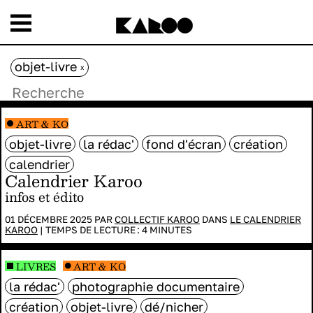
objet-livre
x
ART & KO
objet-livre
la rédac'
fond d'écran
création
calendrier
Calendrier Karoo
infos et édito
01 DÉCEMBRE 2025 PAR
COLLECTIF KAROO
DANS
LE CALENDRIER
KAROO
|
TEMPS DE LECTURE :
4
MINUTES
LIVRES
ART & KO
la rédac'
photographie documentaire
création
objet-livre
dé/nicher