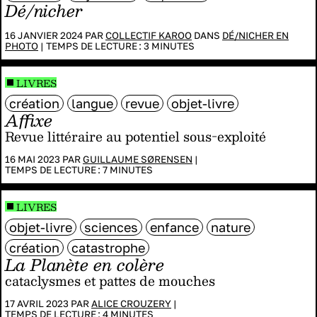
Dé/nicher
16 JANVIER 2024 PAR
COLLECTIF KAROO
DANS
DÉ/NICHER EN
PHOTO
|
TEMPS DE LECTURE :
3
MINUTES
LIVRES
création
langue
revue
objet-livre
Affixe
Revue littéraire au potentiel sous-exploité
16 MAI 2023 PAR
GUILLAUME SØRENSEN
|
TEMPS DE LECTURE :
7
MINUTES
LIVRES
objet-livre
sciences
enfance
nature
création
catastrophe
La Planète en colère
cataclysmes et pattes de mouches
17 AVRIL 2023 PAR
ALICE CROUZERY
|
TEMPS DE LECTURE :
4
MINUTES