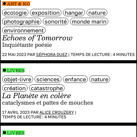
ART & KO
écologie
exposition
hangar
nature
photographie
sonorité
monde marin
environnement
Echoes of Tomorrow
Inquiétante poésie
22 MAI 2023 PAR
SÉPHORA DUEZ
|
TEMPS DE LECTURE :
4
MINUTES
LIVRES
objet-livre
sciences
enfance
nature
création
catastrophe
La Planète en colère
cataclysmes et pattes de mouches
17 AVRIL 2023 PAR
ALICE CROUZERY
|
TEMPS DE LECTURE :
4
MINUTES
LIVRES