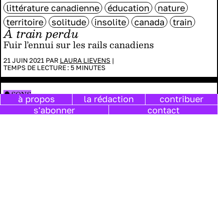
littérature canadienne
éducation
nature
territoire
solitude
insolite
canada
train
À train perdu
Fuir l’ennui sur les rails canadiens
21 JUIN 2021 PAR
LAURA LIEVENS
|
TEMPS DE LECTURE :
5
MINUTES
SONS
à propos
la rédaction
contribuer
playlist
eau
clarissa pinkola estès
nature
s'abonner
contact
Petites pluies : consoler l’insolation
playlist
01 MARS 2021 PAR
ÉLISE DUTRIEUX
DANS
PLAYLISTS KAROO
|
TEMPS DE LECTURE :
14
MINUTES
LIVRES
marine schneider
illustration
album jeunesse
enfance
nature