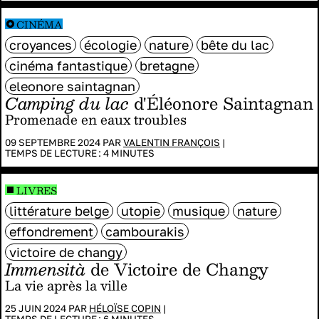
CINÉMA
croyances
écologie
nature
bête du lac
cinéma fantastique
bretagne
eleonore saintagnan
Camping du lac
d'Éléonore Saintagnan
Promenade en eaux troubles
09 SEPTEMBRE 2024 PAR
VALENTIN FRANÇOIS
|
TEMPS DE LECTURE :
4
MINUTES
LIVRES
littérature belge
utopie
musique
nature
effondrement
cambourakis
victoire de changy
Immensità
de Victoire de Changy
La vie après la ville
25 JUIN 2024 PAR
HÉLOÏSE COPIN
|
TEMPS DE LECTURE :
6
MINUTES