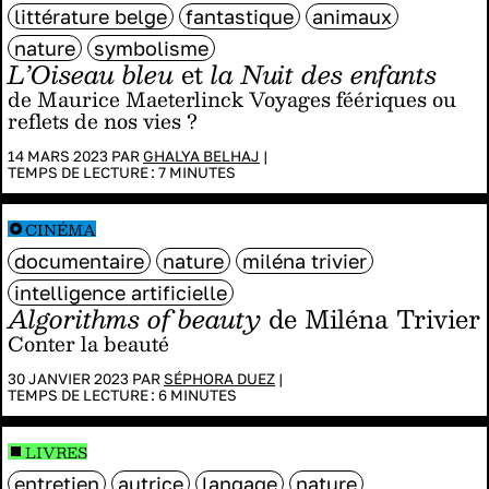
littérature belge
fantastique
animaux
nature
symbolisme
L’Oiseau bleu
et
la Nuit des enfants
de Maurice Maeterlinck Voyages féériques ou
reflets de nos vies ?
14 MARS 2023 PAR
GHALYA BELHAJ
|
TEMPS DE LECTURE :
7
MINUTES
CINÉMA
documentaire
nature
miléna trivier
intelligence artificielle
Algorithms of beauty
de Miléna Trivier
Conter la beauté
30 JANVIER 2023 PAR
SÉPHORA DUEZ
|
TEMPS DE LECTURE :
6
MINUTES
LIVRES
entretien
autrice
langage
nature