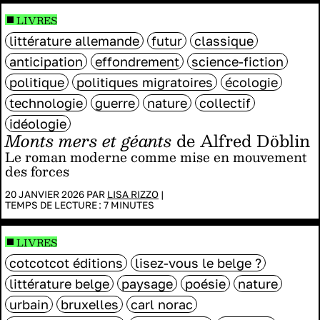
LIVRES
littérature allemande
futur
classique
anticipation
effondrement
science-fiction
politique
politiques migratoires
écologie
technologie
guerre
nature
collectif
idéologie
Monts mers et géants
de Alfred Döblin
Le roman moderne comme mise en mouvement
des forces
20 JANVIER 2026 PAR
LISA RIZZO
|
TEMPS DE LECTURE :
7
MINUTES
LIVRES
cotcotcot éditions
lisez-vous le belge ?
littérature belge
paysage
poésie
nature
urbain
bruxelles
carl norac