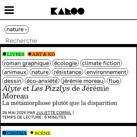
nature
x
LIVRES
ART & KO
roman graphique
écologie
climate fiction
animaux
nature
résistance
environnement
dessin
éco-anxiété
jérémie moreau
fluo
Alyte
et
Les Pizzlys
de Jérémie
Moreau
La métamorphose plutôt que la disparition
26 MAI 2026 PAR
JULIETTE CORNIL
|
TEMPS DE LECTURE :
6
MINUTES
CINÉMA
SCÈNE