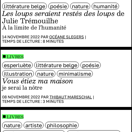
littérature belge
poésie
nature
humanité
Les loups seraient restés des loups
de
Julie Trémouilhe
À la limite de l’humanité
14 NOVEMBRE 2022 PAR
OCÉANE SLEGERS
|
TEMPS DE LECTURE :
8
MINUTES
LIVRES
esperluète
littérature belge
poésie
illustration
nature
minimalisme
Vous étiez ma maison
je serai la nôtre
08 NOVEMBRE 2022 PAR
THIBAUT MARESCHAL
|
TEMPS DE LECTURE :
3
MINUTES
LIVRES
nature
artiste
philosophie