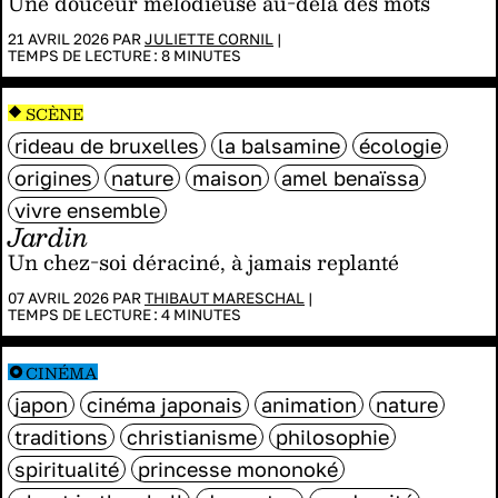
Une douceur mélodieuse au-delà des mots
21 AVRIL 2026 PAR
JULIETTE CORNIL
|
TEMPS DE LECTURE :
8
MINUTES
SCÈNE
rideau de bruxelles
la balsamine
écologie
origines
nature
maison
amel benaïssa
vivre ensemble
Jardin
Un chez-soi déraciné, à jamais replanté
07 AVRIL 2026 PAR
THIBAUT MARESCHAL
|
TEMPS DE LECTURE :
4
MINUTES
CINÉMA
japon
cinéma japonais
animation
nature
traditions
christianisme
philosophie
spiritualité
princesse mononoké