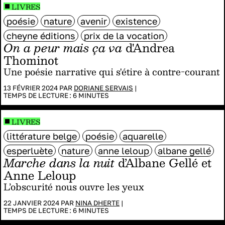
LIVRES
poésie
nature
avenir
existence
cheyne éditions
prix de la vocation
On a peur mais ça va
d'Andrea
Thominot
Une poésie narrative qui s'étire à contre-courant
13 FÉVRIER 2024 PAR
DORIANE SERVAIS
|
TEMPS DE LECTURE :
6
MINUTES
LIVRES
littérature belge
poésie
aquarelle
esperluète
nature
anne leloup
albane gellé
Marche dans la nuit
d’Albane Gellé et
Anne Leloup
L’obscurité nous ouvre les yeux
22 JANVIER 2024 PAR
NINA DHERTE
|
TEMPS DE LECTURE :
6
MINUTES