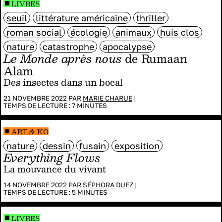
LIVRES
seuil
littérature américaine
thriller
roman social
écologie
animaux
huis clos
nature
catastrophe
apocalypse
Le Monde après nous
de Rumaan
Alam
Des insectes dans un bocal
21 NOVEMBRE 2022 PAR
MARIE CHARUE
|
TEMPS DE LECTURE :
7
MINUTES
ART & KO
nature
dessin
fusain
exposition
Everything Flows
La mouvance du vivant
14 NOVEMBRE 2022 PAR
SÉPHORA DUEZ
|
TEMPS DE LECTURE :
5
MINUTES
LIVRES