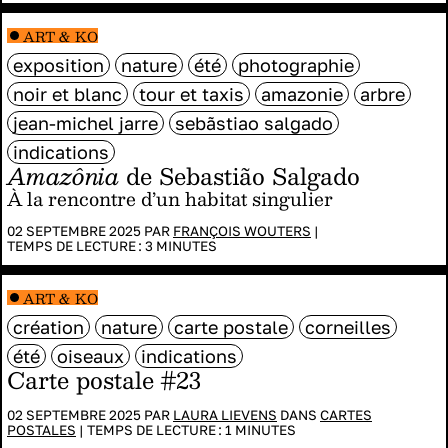
ART & KO
exposition
nature
été
photographie
noir et blanc
tour et taxis
amazonie
arbre
jean-michel jarre
sebãstiao salgado
indications
Amazônia
de Sebastião Salgado
À la rencontre d’un habitat singulier
02 SEPTEMBRE 2025 PAR
FRANÇOIS WOUTERS
|
TEMPS DE LECTURE :
3
MINUTES
ART & KO
création
nature
carte postale
corneilles
été
oiseaux
indications
Carte postale #23
02 SEPTEMBRE 2025 PAR
LAURA LIEVENS
DANS
CARTES
POSTALES
|
TEMPS DE LECTURE :
1
MINUTES