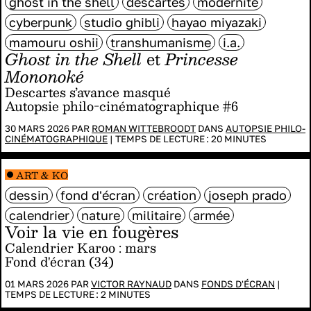
ghost in the shell
descartes
modernité
cyberpunk
studio ghibli
hayao miyazaki
mamouru oshii
transhumanisme
i.a.
Ghost in the Shell
et
Princesse
Mononoké
Descartes s’avance masqué
Autopsie philo-cinématographique #6
30 MARS 2026 PAR
ROMAN WITTEBROODT
DANS
AUTOPSIE PHILO-
CINÉMATOGRAPHIQUE
|
TEMPS DE LECTURE :
20
MINUTES
ART & KO
dessin
fond d'écran
création
joseph prado
calendrier
nature
militaire
armée
Voir la vie en fougères
Calendrier Karoo : mars
Fond d'écran (34)
01 MARS 2026 PAR
VICTOR RAYNAUD
DANS
FONDS D'ÉCRAN
|
TEMPS DE LECTURE :
2
MINUTES