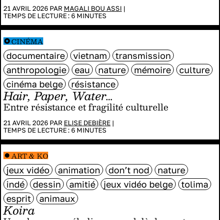
21 AVRIL 2026 PAR
MAGALI BOU ASSI
|
TEMPS DE LECTURE :
6
MINUTES
CINÉMA
documentaire
vietnam
transmission
anthropologie
eau
nature
mémoire
culture
cinéma belge
résistance
Hair, Paper, Water…
Entre résistance et fragilité culturelle
21 AVRIL 2026 PAR
ELISE DEBIÈRE
|
TEMPS DE LECTURE :
6
MINUTES
ART & KO
jeux vidéo
animation
don’t nod
nature
indé
dessin
amitié
jeux vidéo belge
tolima
esprit
animaux
Koira