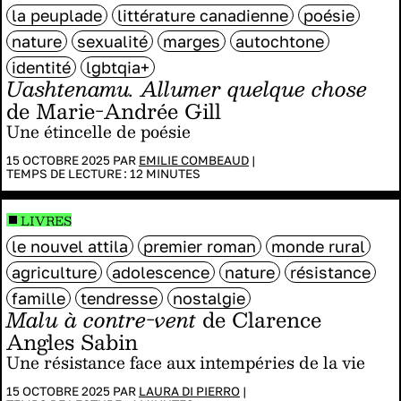
la peuplade
littérature canadienne
poésie
nature
sexualité
marges
autochtone
identité
lgbtqia+
Uashtenamu. Allumer quelque chose
de Marie-Andrée Gill
Une étincelle de poésie
15 OCTOBRE 2025 PAR
EMILIE COMBEAUD
|
TEMPS DE LECTURE :
12
MINUTES
LIVRES
le nouvel attila
premier roman
monde rural
agriculture
adolescence
nature
résistance
famille
tendresse
nostalgie
Malu à contre-vent
de Clarence
Angles Sabin
Une résistance face aux intempéries de la vie
15 OCTOBRE 2025 PAR
LAURA DI PIERRO
|