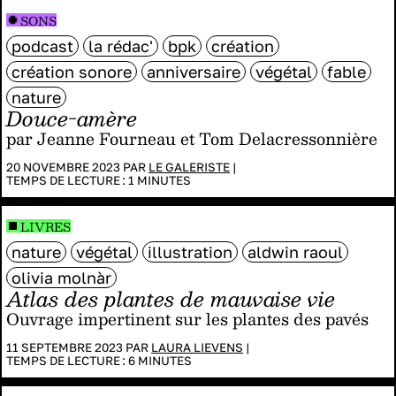
SONS
podcast
la rédac'
bpk
création
création sonore
anniversaire
végétal
fable
nature
Douce-amère
par Jeanne Fourneau et Tom Delacressonnière
20 NOVEMBRE 2023 PAR
LE GALERISTE
|
TEMPS DE LECTURE :
1
MINUTES
LIVRES
nature
végétal
illustration
aldwin raoul
olivia molnàr
Atlas des plantes de mauvaise vie
Ouvrage impertinent sur les plantes des pavés
11 SEPTEMBRE 2023 PAR
LAURA LIEVENS
|
TEMPS DE LECTURE :
6
MINUTES