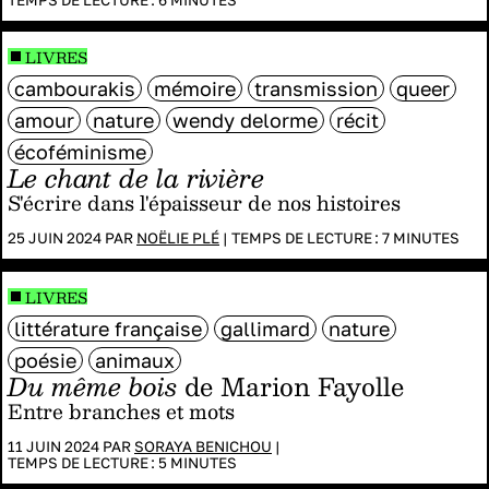
LIVRES
cambourakis
mémoire
transmission
queer
amour
nature
wendy delorme
récit
écoféminisme
Le chant de la rivière
S'écrire dans l'épaisseur de nos histoires
25 JUIN 2024 PAR
NOËLIE PLÉ
|
TEMPS DE LECTURE :
7
MINUTES
LIVRES
littérature française
gallimard
nature
poésie
animaux
Du même bois
de Marion Fayolle
Entre branches et mots
11 JUIN 2024 PAR
SORAYA BENICHOU
|
TEMPS DE LECTURE :
5
MINUTES