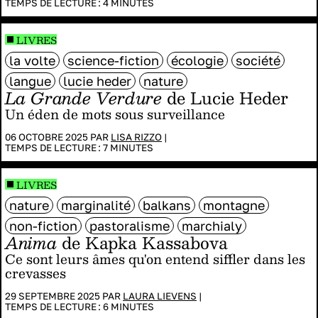
TEMPS DE LECTURE :
4
MINUTES
LIVRES
la volte
science-fiction
écologie
société
langue
lucie heder
nature
La Grande Verdure
de Lucie Heder
Un éden de mots sous surveillance
06 OCTOBRE 2025 PAR
LISA RIZZO
|
TEMPS DE LECTURE :
7
MINUTES
LIVRES
nature
marginalité
balkans
montagne
non-fiction
pastoralisme
marchialy
Anima
de Kapka Kassabova
Ce sont leurs âmes qu'on entend siffler dans les
crevasses
29 SEPTEMBRE 2025 PAR
LAURA LIEVENS
|
TEMPS DE LECTURE :
6
MINUTES