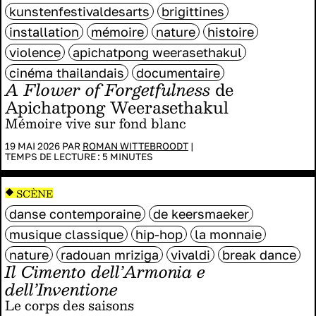
kunstenfestivaldesarts
brigittines
installation
mémoire
nature
histoire
violence
apichatpong weerasethakul
cinéma thailandais
documentaire
A Flower of Forgetfulness
de
Apichatpong Weerasethakul
Mémoire vive sur fond blanc
19 MAI 2026 PAR
ROMAN WITTEBROODT
|
TEMPS DE LECTURE :
5
MINUTES
SCÈNE
danse contemporaine
de keersmaeker
musique classique
hip-hop
la monnaie
nature
radouan mriziga
vivaldi
break dance
Il Cimento dell’Armonia e
dell’Inventione
Le corps des saisons