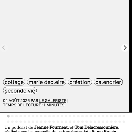
collage
marie decleire
création
calendrier
seconde vie
04 AOÛT 2026 PAR
LE GALERISTE
|
TEMPS DE LECTURE :
1
MINUTES
Un podcast de
Jeanne Fourneau
et
Tom Delacressonnière
,
réalisé avec les conseils de l'ethno-botaniste
Samy Prost-