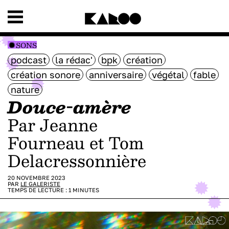
SONS
podcast
la rédac'
bpk
création
création sonore
anniversaire
végétal
fable
nature
Douce-amère
par Jeanne
Fourneau et Tom
Delacressonnière
20 NOVEMBRE 2023
PAR
LE GALERISTE
TEMPS DE LECTURE :
1
MINUTES