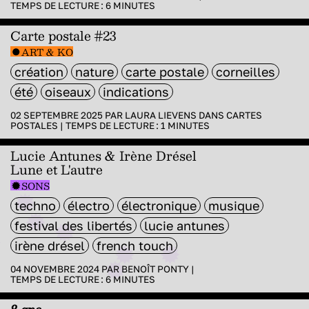
TEMPS DE LECTURE :
6
MINUTES
Carte postale #23
ART & KO
création
nature
carte postale
corneilles
été
oiseaux
indications
02 SEPTEMBRE 2025 PAR
LAURA LIEVENS
DANS
CARTES
POSTALES
|
TEMPS DE LECTURE :
1
MINUTES
Lucie Antunes & Irène Drésel
Lune et L'autre
SONS
techno
électro
électronique
musique
festival des libertés
lucie antunes
irène drésel
french touch
04 NOVEMBRE 2024 PAR
BENOÎT PONTY
|
TEMPS DE LECTURE :
6
MINUTES