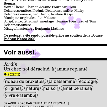
Roman
.
Voix : Thèma Charlot, Jeanne Fourneau, Tom
Delacressonnière, Noémie Delacressonnière, Micky
Delacressonnière, Léo Durin, Adeline Kespi
Musiques originales : La Mélasse
Script, enregistrement, montage : Jeanne Fourneau et Tom
Delacressonnière
Mixage/mastering : Benjamin Mathieu
Ce podcast a été rendu possible grâce au soutien de la
Bourse
Podcast Karoo 2023
.
Voir aussi...
Jardin
Un chez-soi déraciné, à jamais replanté
SCÈNE
rideau de bruxelles
la balsamine
écologie
origines
nature
maison
amel benaïssa
vivre ensemble
07 AVRIL 2026 PAR
THIBAUT MARESCHAL
|
TEMPS DE LECTURE :
4
MINUTES