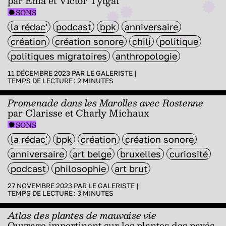
par Ema et Victor Tytgat
SONS
la rédac'
podcast
bpk
anniversaire
création
création sonore
chili
politique
politiques migratoires
anthropologie
11 DÉCEMBRE 2023 PAR
LE GALERISTE
|
TEMPS DE LECTURE :
2
MINUTES
Promenade dans les Marolles avec Rostenne
par Clarisse et Charly Michaux
SONS
la rédac'
bpk
création
création sonore
anniversaire
art belge
bruxelles
curiosité
podcast
philosophie
art brut
27 NOVEMBRE 2023 PAR
LE GALERISTE
|
TEMPS DE LECTURE :
3
MINUTES
Atlas des plantes de mauvaise vie
Ouvrage impertinent sur les plantes des pavés