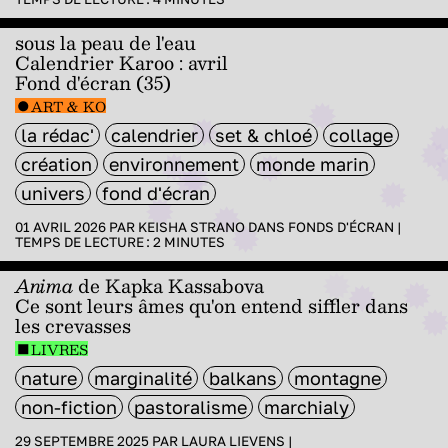
sous la peau de l'eau
Calendrier Karoo : avril
Fond d'écran (35)
ART & KO
la rédac'
calendrier
set & chloé
collage
création
environnement
monde marin
univers
fond d'écran
01 AVRIL 2026 PAR
KEISHA STRANO
DANS
FONDS D'ÉCRAN
|
TEMPS DE LECTURE :
2
MINUTES
Anima
de Kapka Kassabova
Ce sont leurs âmes qu'on entend siffler dans
les crevasses
LIVRES
nature
marginalité
balkans
montagne
non-fiction
pastoralisme
marchialy
29 SEPTEMBRE 2025 PAR
LAURA LIEVENS
|