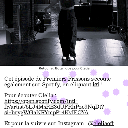
Retour au Botanique pour Clelia
Cet épisode de Premiers Frissons s'écoute
également sur Spotify, en cliquant
ici
!
Pour écouter Clelia :
https://open.spotify.com/intl-
fr/artist/5LJ4MsRE3dUFRhPzo9NqDt?
si=brygWGaNRYmpPr4KvIFOYA
Et pour la suivre sur Instagram :
@cleliaoff