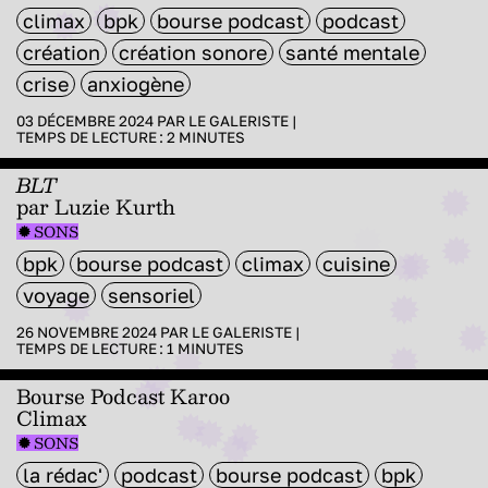
climax
bpk
bourse podcast
podcast
création
création sonore
santé mentale
crise
anxiogène
03 DÉCEMBRE 2024 PAR
LE GALERISTE
|
TEMPS DE LECTURE :
2
MINUTES
BLT
par Luzie Kurth
SONS
bpk
bourse podcast
climax
cuisine
voyage
sensoriel
26 NOVEMBRE 2024 PAR
LE GALERISTE
|
TEMPS DE LECTURE :
1
MINUTES
Bourse Podcast Karoo
Climax
SONS
la rédac'
podcast
bourse podcast
bpk