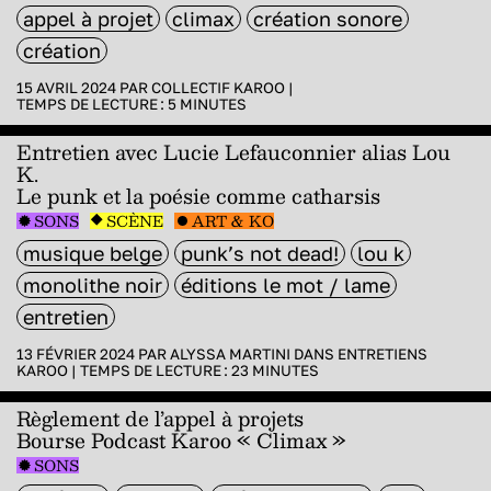
appel à projet
climax
création sonore
création
15 AVRIL 2024 PAR
COLLECTIF KAROO
|
TEMPS DE LECTURE :
5
MINUTES
Entretien avec Lucie Lefauconnier alias Lou
K.
Le punk et la poésie comme catharsis
SONS
SCÈNE
ART & KO
musique belge
punk’s not dead!
lou k
monolithe noir
éditions le mot / lame
entretien
13 FÉVRIER 2024 PAR
ALYSSA MARTINI
DANS
ENTRETIENS
KAROO
|
TEMPS DE LECTURE :
23
MINUTES
Règlement de l’appel à projets
Bourse Podcast Karoo « Climax »
SONS