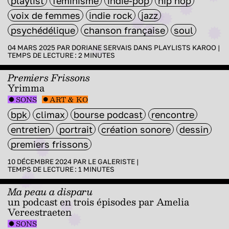
playlist
féminisme
indie-pop
hip hop
voix de femmes
indie rock
jazz
psychédélique
chanson française
soul
04 MARS 2025 PAR
DORIANE SERVAIS
DANS
PLAYLISTS KAROO
|
TEMPS DE LECTURE :
2
MINUTES
Premiers Frissons
Yrimma
SONS
ART & KO
bpk
climax
bourse podcast
rencontre
entretien
portrait
création sonore
dessin
premiers frissons
10 DÉCEMBRE 2024 PAR
LE GALERISTE
|
TEMPS DE LECTURE :
1
MINUTES
Ma peau a disparu
un podcast en trois épisodes par Amelia
Vereestraeten
SONS