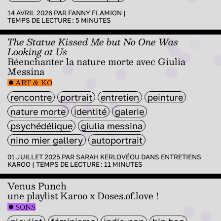
14 AVRIL 2026 PAR
FANNY FLAMION
|
TEMPS DE LECTURE :
5
MINUTES
The Statue Kissed Me but No One Was
Looking at Us
Réenchanter la nature morte avec Giulia
Messina
ART & KO
rencontre
portrait
entretien
peinture
nature morte
identité
galerie
psychédélique
giulia messina
nino mier gallery
autoportrait
01 JUILLET 2025 PAR
SARAH KERLOVÉOU
DANS
ENTRETIENS
KAROO
|
TEMPS DE LECTURE :
11
MINUTES
Venus Punch
une playlist Karoo x Doses.of.love !
SONS