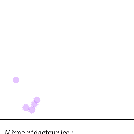
Même rédacteur·ice
: