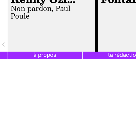
non pardon, Paul
Poule
à propos
la rédacti
06 JUILLET 2018 PAR
SIMON FONTAINE
|
06 JUILLET 2018
TEMPS DE LECTURE :
14
MINUTES
TEMPS DE LECTUR