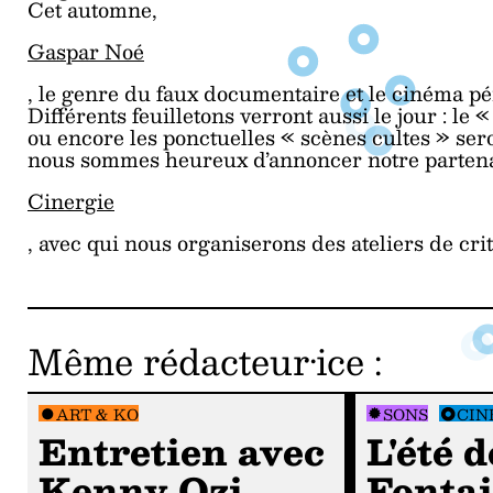
Cet automne,
Gaspar Noé
, le genre du faux documentaire et le cinéma pé
Différents feuilletons verront aussi le jour : le
ou encore les ponctuelles « scènes cultes » se
nous sommes heureux d’annoncer notre partenar
Cinergie
, avec qui nous organiserons des ateliers de cr
Même rédacteur·ice
:
ART & KO
SONS
CIN
Entretien avec
L'été 
Kenny Ozi…
Fonta