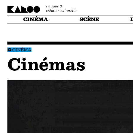
critique &
création culturelle
CINÉMA
SCÈNE
CINÉMA
Cinémas