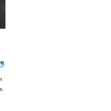
de
êt
n.