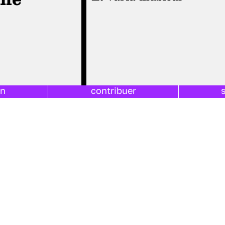
on
contribuer
06 JUILLET 2018 PAR
SIMON FONTAINE
 PAR
SIMON FONTAINE
|
DANS
L'ÉTÉ DE SIMON FONTAINE
|
E :
1
MINUTES
TEMPS DE LECTURE :
2
MINUTES