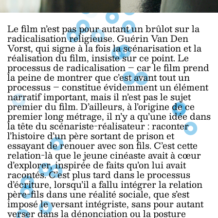
Le film n’est pas pour autant un brûlot sur la
radicalisation religieuse. Guérin Van Den
Vorst, qui signe à la fois la scénarisation et la
réalisation du film, insiste sur ce point. Le
processus de radicalisation – car le film prend
la peine de montrer que c’est avant tout un
processus – constitue évidemment un élément
narratif important, mais il n’est pas le sujet
premier du film. D’ailleurs, à l’origine de ce
premier long métrage, il n’y a qu’une idée dans
la tête du scénariste-réalisateur : raconter
l’histoire d’un père sortant de prison et
essayant de renouer avec son fils. C’est cette
relation-là que le jeune cinéaste avait à cœur
d’explorer, inspirée de faits qu’on lui avait
racontés. C’est plus tard dans le processus
d’écriture, lorsqu’il a fallu intégrer la relation
père-fils dans une réalité sociale, que s’est
imposé le versant intégriste, sans pour autant
verser dans la dénonciation ou la posture