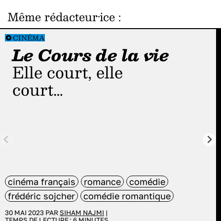
Même rédacteur·ice
:
CINÉMA
Le Cours de la vie
Elle court, elle
court…
cinéma français
romance
comédie
frédéric sojcher
comédie romantique
30 MAI 2023 PAR
SIHAM NAJMI
|
TEMPS DE LECTURE :
6
MINUTES