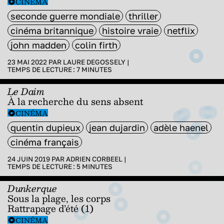
CINÉMA
seconde guerre mondiale
thriller
cinéma britannique
histoire vraie
netflix
john madden
colin firth
23 MAI 2022 PAR
LAURE DEGOSSELY
|
TEMPS DE LECTURE :
7
MINUTES
Le Daim
À la recherche du sens absent
CINÉMA
quentin dupieux
jean dujardin
adèle haenel
cinéma français
24 JUIN 2019 PAR
ADRIEN CORBEEL
|
TEMPS DE LECTURE :
5
MINUTES
Dunkerque
Sous la plage, les corps
Rattrapage d’été (1)
CINÉMA