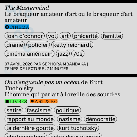
The Mastermind
Le braqueur amateur d'art ou le braqueur d'art
amateur
CINÉMA
josh o’connor
vol
art
précarité
famille
drame
policier
kelly reichardt
cinéma américain
jazz
70s
07 AVRIL 2026 PAR
SÉPHORA MBANDAKA
|
TEMPS DE LECTURE :
7
MINUTES
On n'engueule pas un océan
de Kurt
Tucholsky
L'homme qui parlait à l'oreille des sourd·es
LIVRES
ART & KO
satire
fascisme
politique
rapport au monde
nazisme
démocratie
la dernière goutte
kurt tucholsky
photomontage
entre deux guerres