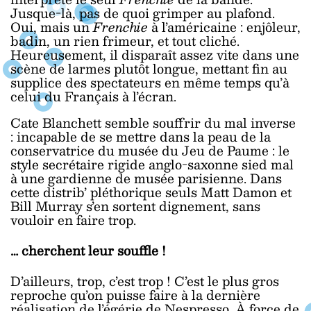
Jusque-là, pas de quoi grimper au plafond.
Oui, mais un
Frenchie
à l’américaine : enjôleur,
badin, un rien frimeur, et tout cliché.
Heureusement, il disparaît assez vite dans une
scène de larmes plutôt longue, mettant fin au
supplice des spectateurs en même temps qu’à
celui du Français à l’écran.
Cate Blanchett semble souffrir du mal inverse
: incapable de se mettre dans la peau de la
conservatrice du musée du Jeu de Paume : le
style secrétaire rigide anglo-saxonne sied mal
à une gardienne de musée parisienne. Dans
cette distrib’ pléthorique seuls Matt Damon et
Bill Murray s’en sortent dignement, sans
vouloir en faire trop.
… cherchent leur souffle !
D’ailleurs, trop, c’est trop ! C’est le plus gros
reproche qu’on puisse faire à la dernière
réalisation de l’égérie de Nespresso. À force de