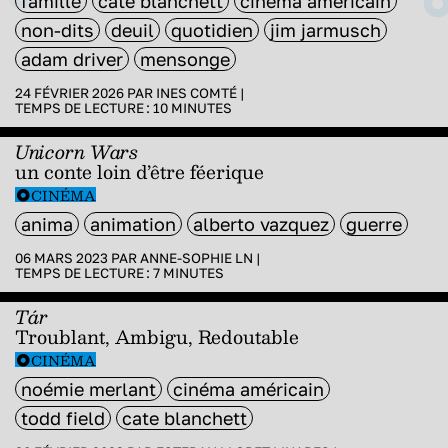
famille
cate blanchett
cinéma américain
non-dits
deuil
quotidien
jim jarmusch
adam driver
mensonge
24 FÉVRIER 2026 PAR
INES COMTÉ
|
TEMPS DE LECTURE :
10
MINUTES
Unicorn Wars
un conte loin d’être féerique
CINÉMA
anima
animation
alberto vazquez
guerre
06 MARS 2023 PAR
ANNE-SOPHIE LN
|
TEMPS DE LECTURE :
7
MINUTES
Tár
Troublant, Ambigu, Redoutable
CINÉMA
noémie merlant
cinéma américain
todd field
cate blanchett