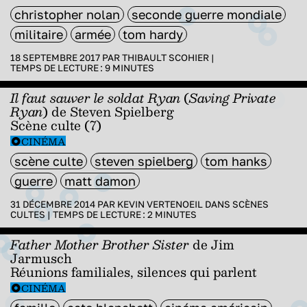
christopher nolan
seconde guerre mondiale
militaire
armée
tom hardy
18 SEPTEMBRE 2017 PAR
THIBAULT SCOHIER
|
TEMPS DE LECTURE :
9
MINUTES
Il faut sauver le soldat Ryan
(
Saving Private
Ryan
) de Steven Spielberg
Scène culte (7)
CINÉMA
scène culte
steven spielberg
tom hanks
guerre
matt damon
31 DÉCEMBRE 2014 PAR
KEVIN VERTENOEIL
DANS
SCÈNES
CULTES
|
TEMPS DE LECTURE :
2
MINUTES
Father Mother Brother Sister
de Jim
Jarmusch
Réunions familiales, silences qui parlent
CINÉMA