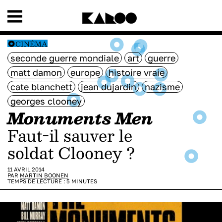
CINÉMA
seconde guerre mondiale
art
guerre
matt damon
europe
histoire vraie
cate blanchett
jean dujardin
nazisme
georges clooney
Monuments Men
Faut-il sauver le
soldat Clooney ?
11 AVRIL 2014
PAR
MARTIN BOONEN
TEMPS DE LECTURE :
5
MINUTES