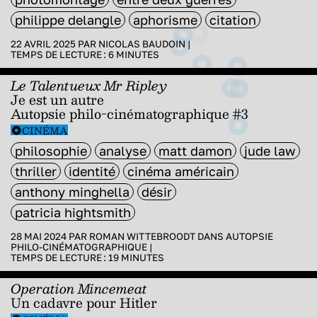
philippe delangle
aphorisme
citation
22 AVRIL 2025 PAR
NICOLAS BAUDOIN
|
TEMPS DE LECTURE :
6
MINUTES
Le Talentueux Mr Ripley
Je est un autre
Autopsie philo-cinématographique #3
CINÉMA
philosophie
analyse
matt damon
jude law
thriller
identité
cinéma américain
anthony minghella
désir
patricia hightsmith
28 MAI 2024 PAR
ROMAN WITTEBROODT
DANS
AUTOPSIE
PHILO-CINÉMATOGRAPHIQUE
|
TEMPS DE LECTURE :
19
MINUTES
Operation Mincemeat
Un cadavre pour Hitler