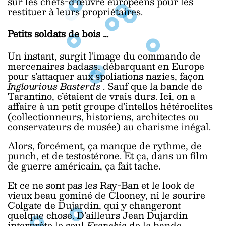
sur les chefs-d’œuvre européens pour les
restituer à leurs propriétaires.
Petits soldats de bois …
Un instant, surgit l’image du commando de
mercenaires badass, débarquant en Europe
pour s’attaquer aux spoliations nazies, façon
Inglourious Basterds
. Sauf que la bande de
Tarantino, c’étaient de vrais durs. Ici, on a
affaire à un petit groupe d’intellos hétéroclites
(collectionneurs, historiens, architectes ou
conservateurs de musée) au charisme inégal.
Alors, forcément, ça manque de rythme, de
punch, et de testostérone. Et ça, dans un film
de guerre américain, ça fait tache.
Et ce ne sont pas les Ray-Ban et le look de
vieux beau gominé de Clooney, ni le sourire
Colgate de Dujardin, qui y changeront
quelque chose. D’ailleurs Jean Dujardin
interprète le seul
Frenchie
de la bande.