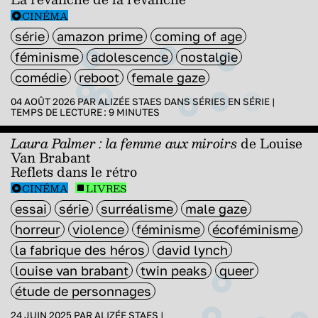
CINÉMA
série
amazon prime
coming of age
féminisme
adolescence
nostalgie
comédie
reboot
female gaze
04 AOÛT 2026 PAR
ALIZÉE STAES
DANS
SÉRIES EN SÉRIE
|
TEMPS DE LECTURE :
9
MINUTES
Laura Palmer : la femme aux miroirs
de Louise
Van Brabant
Reflets dans le rétro
CINÉMA
LIVRES
essai
série
surréalisme
male gaze
horreur
violence
féminisme
écoféminisme
la fabrique des héros
david lynch
louise van brabant
twin peaks
queer
étude de personnages
24 JUIN 2025 PAR
ALIZÉE STAES
|