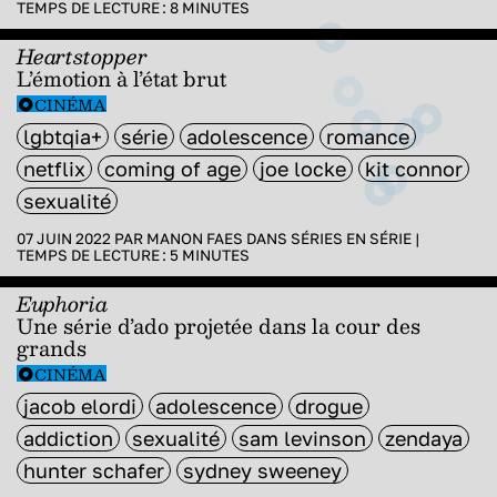
TEMPS DE LECTURE :
8
MINUTES
Heartstopper
L’émotion à l’état brut
CINÉMA
lgbtqia+
série
adolescence
romance
netflix
coming of age
joe locke
kit connor
sexualité
07 JUIN 2022 PAR
MANON FAES
DANS
SÉRIES EN SÉRIE
|
TEMPS DE LECTURE :
5
MINUTES
Euphoria
Une série d’ado projetée dans la cour des
grands
CINÉMA
jacob elordi
adolescence
drogue
addiction
sexualité
sam levinson
zendaya
hunter schafer
sydney sweeney