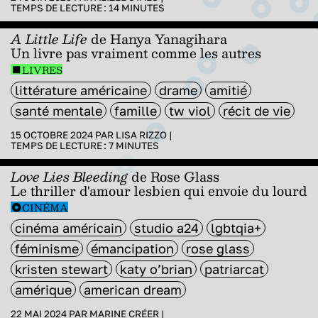
TEMPS DE LECTURE :
14
MINUTES
A Little Life
de Hanya Yanagihara
Un livre pas vraiment comme les autres
LIVRES
littérature américaine
drame
amitié
santé mentale
famille
tw viol
récit de vie
15 OCTOBRE 2024 PAR
LISA RIZZO
|
TEMPS DE LECTURE :
7
MINUTES
Love Lies Bleeding
de Rose Glass
Le thriller d'amour lesbien qui envoie du lourd
CINÉMA
cinéma américain
studio a24
lgbtqia+
féminisme
émancipation
rose glass
kristen stewart
katy o’brian
patriarcat
amérique
american dream
22 MAI 2024 PAR
MARINE CRÉER
|