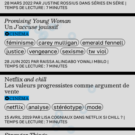
28 MARS 2022 PAR
JUSTINE ROSSIUS
DANS
SÉRIES EN SÉRIE
|
TEMPS DE LECTURE :
7
MINUTES
Promising Young Woman
Un
J’accuse
jouissif
CINÉMA
féminisme
carey mulligan
emerald fennell
justice
vengeance
sexisme
tw viol
28 JUIN 2021 PAR
RAISSA ALINGABO YOWALI MBILO
|
TEMPS DE LECTURE :
7
MINUTES
Netflix
and chill
Les valeurs progressistes comme argument de
vente
CINÉMA
netflix
analyse
stéréotype
mode
15 AVRIL 2019 PAR
LISA COGNIAUX
DANS
NETFLIX SI CHILL ?
|
TEMPS DE LECTURE :
7
MINUTES
Stranger Things