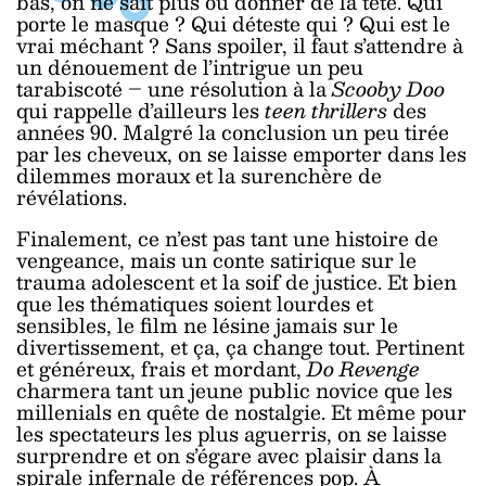
bas, on ne sait plus où donner de la tête. Qui
porte le masque ? Qui déteste qui ? Qui est le
vrai méchant ? Sans spoiler, il faut s’attendre à
un dénouement de l’intrigue un peu
tarabiscoté – une résolution à la
Scooby Doo
qui rappelle d’ailleurs les
teen thrillers
des
années 90. Malgré la conclusion un peu tirée
par les cheveux, on se laisse emporter dans les
dilemmes moraux et la surenchère de
révélations.
Finalement, ce n’est pas tant une histoire de
vengeance, mais un conte satirique sur le
trauma adolescent et la soif de justice. Et bien
que les thématiques soient lourdes et
sensibles, le film ne lésine jamais sur le
divertissement, et ça, ça change tout. Pertinent
et généreux, frais et mordant,
Do Revenge
charmera tant un jeune public novice que les
millenials en quête de nostalgie. Et même pour
les spectateurs les plus aguerris, on se laisse
surprendre et on s’égare avec plaisir dans la
spirale infernale de références pop. À