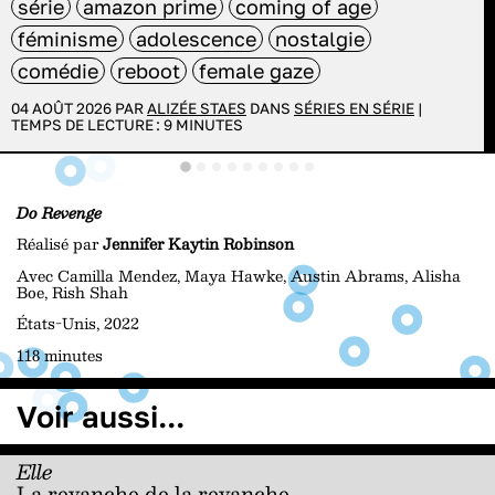
série
amazon prime
coming of age
féminisme
adolescence
nostalgie
comédie
reboot
female gaze
04 AOÛT 2026 PAR
ALIZÉE STAES
DANS
SÉRIES EN SÉRIE
|
TEMPS DE LECTURE :
9
MINUTES
Do Revenge
Réalisé par
Jennifer Kaytin Robinson
Avec Camilla Mendez, Maya Hawke, Austin Abrams, Alisha
Boe, Rish Shah
États-Unis, 2022
118 minutes
Voir aussi...
Elle
La revanche de la revanche