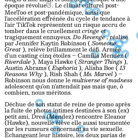
époque révolue
. Le climat culturel post-
1
MeeToo et post-pandémique, ainsi que
l’accélération effrénée du cycle de tendance à
l’air TikTok représentent un risque accru de
tomber dans le cruellement
cringe
et
tragiquement ennuyeux.
Do Revenge
, réalisé
par Jennifer Kaytin Robinson (
Someone
Great
), relève brillamment le défi. Armée
d’un casting cinq étoiles – Camilla Mendez (
Riverdale
), Maya Hawke (
Stranger Things
),
Austin Abrams (
Euphoria
), Alisha Boe (
13
Reasons Why
), Rish Shah (
Ms. Marvel
) –
Robinson nous donne le
multiverse of madness
adolescent qu’on n’attendait pas mais que, ô
combien, nous méritons.
Déchue de son statut de reine de promo après
la fuite de photos intimes destinées à son (ex)
petit ami, Drea (Mendez) rencontre Eleanor
(Hawke), nouvelle élève elle aussi tourmentée
par les rumeurs concernant sa vie sexuelle.
Échangeant leur histoire, les deux parias de