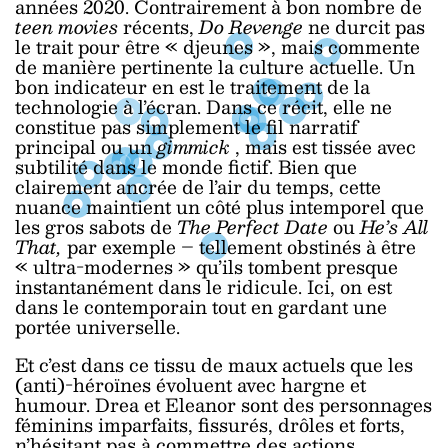
années 2020. Contrairement à bon nombre de
teen movies
récents,
Do Revenge
ne durcit pas
le trait pour être « djeunes », mais commente
de manière pertinente la culture actuelle. Un
bon indicateur en est le traitement de la
technologie à l’écran. Dans ce récit, elle ne
constitue pas simplement le fil narratif
principal ou un
gimmick
, mais est tissée avec
subtilité dans le monde fictif. Bien que
clairement ancrée de l’air du temps, cette
nuance maintient un côté plus intemporel que
les gros sabots de
The Perfect Date
ou
He’s All
That,
par exemple – tellement obstinés à être
« ultra-modernes » qu’ils tombent presque
instantanément dans le ridicule. Ici, on est
dans le contemporain tout en gardant une
portée universelle.
Et c’est dans ce tissu de maux actuels que les
(anti)-héroïnes évoluent avec hargne et
humour. Drea et Eleanor sont des personnages
féminins imparfaits, fissurés, drôles et forts,
n’hésitant pas à commettre des actions