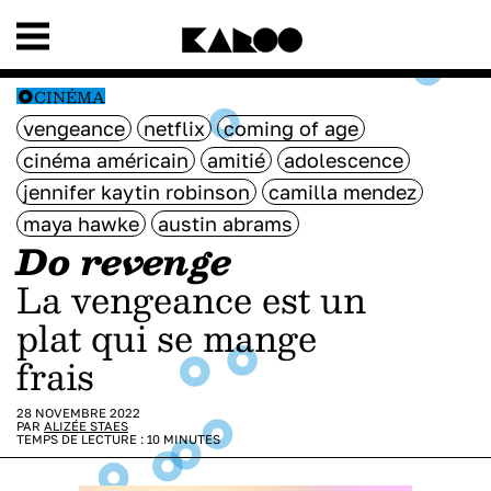
CINÉMA
vengeance
netflix
coming of age
cinéma américain
amitié
adolescence
jennifer kaytin robinson
camilla mendez
maya hawke
austin abrams
Do revenge
La vengeance est un
plat qui se mange
frais
28 NOVEMBRE 2022
PAR
ALIZÉE STAES
TEMPS DE LECTURE :
10
MINUTES