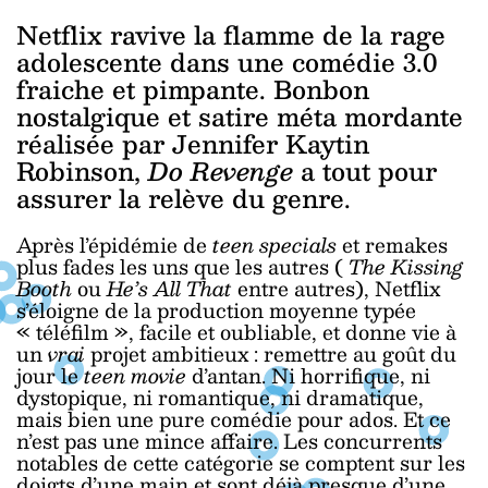
Netflix ravive la flamme de la rage
adolescente dans une comédie 3.0
fraiche et pimpante. Bonbon
nostalgique et satire méta mordante
réalisée par Jennifer Kaytin
Robinson,
Do Revenge
a tout pour
assurer la relève du genre.
Après l’épidémie de
teen specials
et remakes
plus fades les uns que les autres (
The Kissing
Booth
ou
He’s All That
entre autres), Netflix
s’éloigne de la production moyenne typée
« téléfilm », facile et oubliable, et donne vie à
un
vrai
projet ambitieux : remettre au goût du
jour le
teen movie
d’antan. Ni horrifique, ni
dystopique, ni romantique, ni dramatique,
mais bien une pure comédie pour ados. Et ce
n’est pas une mince affaire. Les concurrents
notables de cette catégorie se comptent sur les
doigts d’une main et sont déjà presque d’une