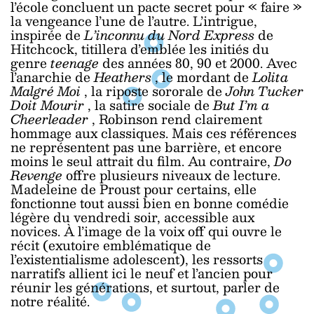
l’école concluent un pacte secret pour « faire »
la vengeance l’une de l’autre. L’intrigue,
inspirée de
L’inconnu du Nord Express
de
Hitchcock, titillera d’emblée les initiés du
genre
teenage
des années 80, 90 et 2000. Avec
l’anarchie de
Heathers
, le mordant de
Lolita
Malgré Moi
, la riposte sororale de
John Tucker
Doit Mourir
, la satire sociale de
But I’m a
Cheerleader
, Robinson rend clairement
hommage aux classiques. Mais ces références
ne représentent pas une barrière, et encore
moins le seul attrait du film. Au contraire,
Do
Revenge
offre plusieurs niveaux de lecture.
Madeleine de Proust pour certains, elle
fonctionne tout aussi bien en bonne comédie
légère du vendredi soir, accessible aux
novices. À l’image de la voix off qui ouvre le
récit (exutoire emblématique de
l’existentialisme adolescent), les ressorts
narratifs allient ici le neuf et l’ancien pour
réunir les générations, et surtout, parler de
notre réalité.