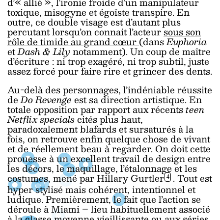
d’« allié », l’ironie froide d’un manipulateur
toxique, misogyne et égoïste transpire. En
outre, ce double visage est d’autant plus
percutant lorsqu’on connait l’acteur
sous son
rôle de timide au grand cœur
(dans
Euphoria
et
Dash & Lily
notamment). Un coup de maître
d’écriture : ni trop exagéré, ni trop subtil, juste
assez forcé pour faire rire et grincer des dents.
Au-delà des personnages, l’indéniable réussite
de
Do Revenge
est sa direction artistique. En
totale opposition par rapport aux récents
teen
Netflix specials
cités plus haut,
paradoxalement blafards et sursaturés à la
fois, on retrouve enfin quelque chose de vivant
et de réellement beau à regarder. On doit cette
prouesse à un excellent travail de design entre
les décors, le maquillage, l’étalonnage et les
costumes, mené par Hillary Gurtler
. Tout est
4
hyper stylisé mais cohérent, intentionnel et
ludique. Premièrement, le fait que l’action se
déroule à Miami – lieu habituellement associé
à la classe moyenne vieillissante ou aux séries