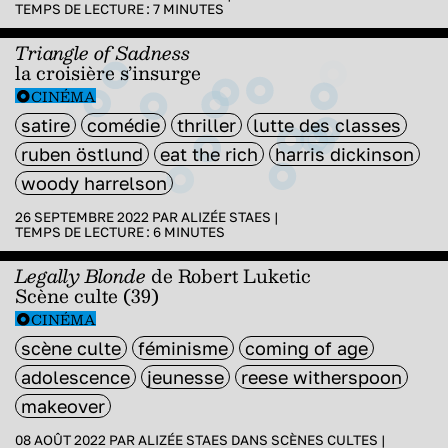
TEMPS DE LECTURE :
7
MINUTES
Triangle of Sadness
la croisière s’insurge
CINÉMA
satire
comédie
thriller
lutte des classes
ruben östlund
eat the rich
harris dickinson
woody harrelson
26 SEPTEMBRE 2022 PAR
ALIZÉE STAES
|
TEMPS DE LECTURE :
6
MINUTES
Legally Blonde
de Robert Luketic
Scène culte (39)
CINÉMA
scène culte
féminisme
coming of age
adolescence
jeunesse
reese witherspoon
makeover
08 AOÛT 2022 PAR
ALIZÉE STAES
DANS
SCÈNES CULTES
|