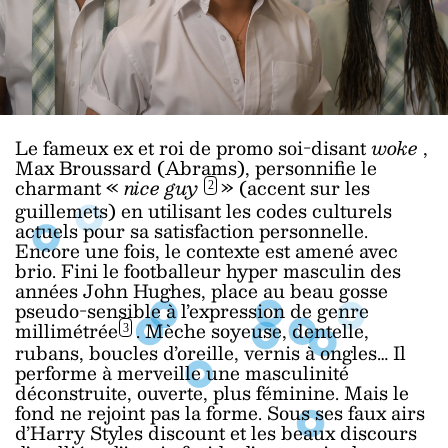
Le fameux ex et roi de promo soi-disant
woke
,
Max Broussard (Abrams), personnifie le
charmant «
nice guy
» (accent sur les
2
guillemets) en utilisant les codes culturels
actuels pour sa satisfaction personnelle.
Encore une fois, le contexte est amené avec
brio. Fini le footballeur hyper masculin des
années John Hughes, place au beau gosse
pseudo-sensible à l’expression de genre
millimétrée
. Mèche soyeuse, dentelle,
3
rubans, boucles d’oreille, vernis à ongles… Il
performe à merveille une masculinité
déconstruite, ouverte, plus féminine. Mais le
fond ne rejoint pas la forme. Sous ses faux airs
d’Harry Styles discount et les beaux discours