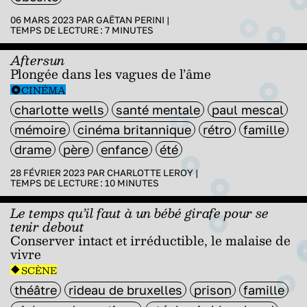
06 MARS 2023 PAR
GAËTAN PERINI
|
TEMPS DE LECTURE :
7
MINUTES
Aftersun
Plongée dans les vagues de l’âme
CINÉMA
charlotte wells
santé mentale
paul mescal
mémoire
cinéma britannique
rétro
famille
drame
père
enfance
été
28 FÉVRIER 2023 PAR
CHARLOTTE LEROY
|
TEMPS DE LECTURE :
10
MINUTES
Le temps qu’il faut à un bébé girafe pour se
tenir debout
Conserver intact et irréductible, le malaise de
vivre
SCÈNE
théâtre
rideau de bruxelles
prison
famille