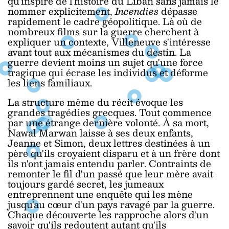
qu'inspiré de l'histoire du Liban sans jamais le
nommer explicitement,
Incendies
dépasse
rapidement le cadre géopolitique. Là où de
nombreux films sur la guerre cherchent à
expliquer un contexte, Villeneuve s'intéresse
avant tout aux mécanismes du destin. La
guerre devient moins un sujet qu'une force
tragique qui écrase les individus et déforme
les liens familiaux.
La structure même du récit évoque les
grandes tragédies grecques. Tout commence
par une étrange dernière volonté. À sa mort,
Nawal Marwan laisse à ses deux enfants,
Jeanne et Simon, deux lettres destinées à un
père qu'ils croyaient disparu et à un frère dont
ils n'ont jamais entendu parler. Contraints de
remonter le fil d'un passé que leur mère avait
toujours gardé secret, les jumeaux
entreprennent une enquête qui les mène
jusqu'au cœur d'un pays ravagé par la guerre.
Chaque découverte les rapproche alors d'un
savoir qu'ils redoutent autant qu'ils