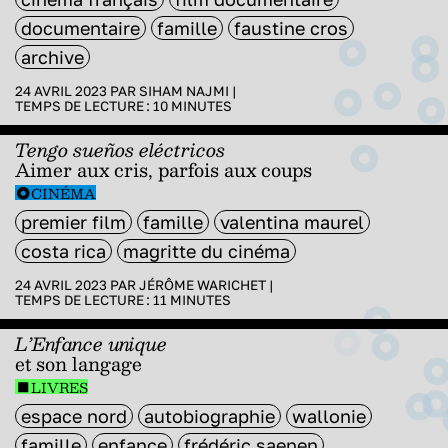
documentaire
famille
faustine cros
archive
24 AVRIL 2023 PAR
SIHAM NAJMI
|
TEMPS DE LECTURE :
10
MINUTES
Tengo sueños eléctricos
Aimer aux cris, parfois aux coups
CINÉMA
premier film
famille
valentina maurel
costa rica
magritte du cinéma
24 AVRIL 2023 PAR
JÉRÔME WARICHET
|
TEMPS DE LECTURE :
11
MINUTES
L’Enfance unique
et son langage
LIVRES
espace nord
autobiographie
wallonie
famille
enfance
frédéric saenen