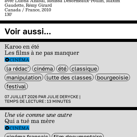
avec Lubna Azabal, Mélissa Désormeaux-Poulin, Maxim
Gaudette, Rémy Girard
Canada / France, 2010
130'
Voir aussi...
Karoo en été
Les films à ne pas manquer
CINÉMA
la rédac'
cinéma
été
classique
manipulation
lutte des classes
bourgeoisie
festival
07 JUILLET 2026 PAR
JULIE DERYCKE
|
TEMPS DE LECTURE :
13
MINUTES
Une vie comme une autre
Qui a tué ma mère
CINÉMA
cinéma français
film documentaire