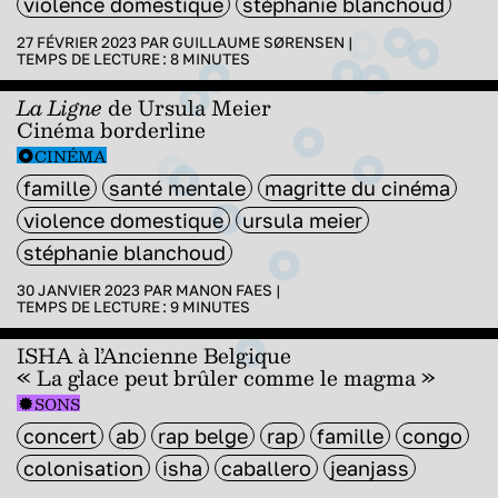
violence domestique
stéphanie blanchoud
27 FÉVRIER 2023 PAR
GUILLAUME SØRENSEN
|
TEMPS DE LECTURE :
8
MINUTES
La Ligne
de Ursula Meier
Cinéma borderline
CINÉMA
famille
santé mentale
magritte du cinéma
violence domestique
ursula meier
stéphanie blanchoud
30 JANVIER 2023 PAR
MANON FAES
|
TEMPS DE LECTURE :
9
MINUTES
ISHA à l’Ancienne Belgique
« La glace peut brûler comme le magma »
SONS
concert
ab
rap belge
rap
famille
congo
colonisation
isha
caballero
jeanjass