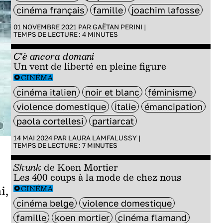
cinéma français
famille
joachim lafosse
01 NOVEMBRE 2021 PAR
GAËTAN PERINI
|
TEMPS DE LECTURE :
4
MINUTES
C'è ancora domani
Un vent de liberté en pleine figure
CINÉMA
cinéma italien
noir et blanc
féminisme
violence domestique
italie
émancipation
paola cortellesi
partiarcat
14 MAI 2024 PAR
LAURA LAMFALUSSY
|
TEMPS DE LECTURE :
7
MINUTES
Skunk
de Koen Mortier
Les 400 coups à la mode de chez nous
i,
CINÉMA
cinéma belge
violence domestique
famille
koen mortier
cinéma flamand