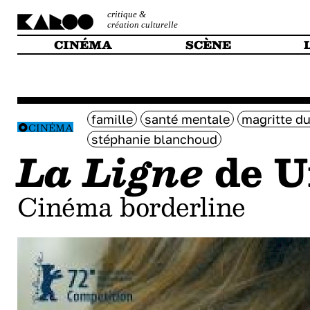
critique &
création culturelle
CINÉMA
SCÈNE
famille
santé mentale
magritte d
CINÉMA
stéphanie blanchoud
La Ligne
de U
Cinéma borderline