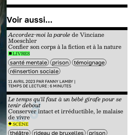
Voir aussi...
Accordez-moi la parole
de Vinciane
Moeschler
Confier son corps à la fiction et à la nature
LIVRES
santé mentale
prison
témoignage
réinsertion sociale
11 AVRIL 2023 PAR
FANNY LAMBY
|
TEMPS DE LECTURE :
6
MINUTES
Le temps qu’il faut à un bébé girafe pour se
tenir debout
Conserver intact et irréductible, le malaise
de vivre
SCÈNE
théâtre
rideau de bruxelles
prison