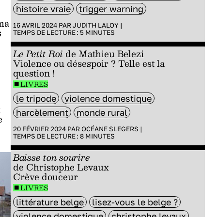
histoire vraie
trigger warning
éma
16 AVRIL 2024 PAR
JUDITH LALOY
|
s
TEMPS DE LECTURE :
5
MINUTES
Le Petit Roi
de Mathieu Belezi
Violence ou désespoir ? Telle est la
question !
LIVRES
le tripode
violence domestique
harcèlement
monde rural
e
20 FÉVRIER 2024 PAR
OCÉANE SLEGERS
|
TEMPS DE LECTURE :
8
MINUTES
Baisse ton sourire
de Christophe Levaux
Crève douceur
LIVRES
littérature belge
lisez-vous le belge ?
violence domestique
christophe levaux