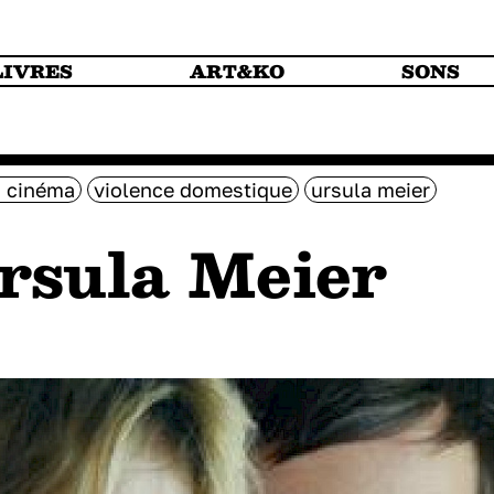
LIVRES
ART&KO
SONS
u cinéma
violence domestique
ursula meier
rsula Meier