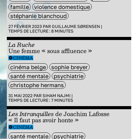
famille
violence domestique
stéphanie blanchoud
27 FÉVRIER 2023 PAR
GUILLAUME SØRENSEN
|
TEMPS DE LECTURE :
8
MINUTES
La Ruche
Une femme « sous affluence »
CINÉMA
cinéma belge
sophie breyer
santé mentale
psychiatrie
christophe hermans
31 MAI 2022 PAR
SIHAM NAJMI
|
TEMPS DE LECTURE :
7
MINUTES
Les Intranquilles
de Joachim Lafosse
« Il faut pas avoir honte »
CINÉMA
santé mentale
psychiatrie