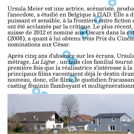
Ursula Meier est une actrice, scénariste, produc
l’anecdote, a étudié en Belgique à l’IAD. Elle 
puissant et sensible, à la frontière entre ficti
ont été acclamés par la critique. Le plus récent
suisse de 2012 et nominé aux Oscars dans la ca
(2008), a quant à lui obtenu trois Prix du Ciném
nominations aux César.
Après cinq ans d’absence sur les écrans, Ursula
métrage,
La Ligne
, un huis clos familial tourné 
première fois que la réalisatrice s’intéresse à la
principaux films racontaient déjà le destin dra
nouveau, donc, elle filme le quotidien fracassa
casting féminin flamboyant et multigénérationn