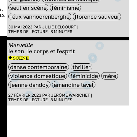
s,
seul en scène
féminisme
ux
félix vannoorenberghe
florence sauveur
30 MAI 2023 PAR
JULIE DELCOURT
|
TEMPS DE LECTURE :
8
MINUTES
Merveille
le son, le corps et l’esprit
SCÈNE
danse contemporaine
thriller
violence domestique
féminicide
mère
jeanne dandoy
amandine laval
27 FÉVRIER 2023 PAR
JÉRÔME WARICHET
|
TEMPS DE LECTURE :
8
MINUTES