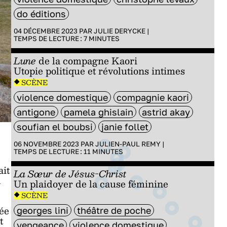
do éditions
04 DÉCEMBRE 2023 PAR
JULIE DERYCKE
|
TEMPS DE LECTURE :
7
MINUTES
Lune
de la compagne Kaori
Utopie politique et révolutions intimes
SCÈNE
violence domestique
compagnie kaori
antigone
pamela ghislain
astrid akay
soufian el boubsi
janie follet
06 NOVEMBRE 2023 PAR
JULIEN-PAUL REMY
|
TEMPS DE LECTURE :
11
MINUTES
ait
La Sœur de Jésus-Christ
a
Un plaidoyer de la cause féminine
SCÈNE
née
georges lini
théâtre de poche
t
vengeance
violence domestique