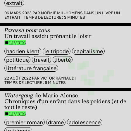
extrait
06 MARS 2023 PAR
NOÉMIE MIL-HOMENS
DANS
UN LIVRE UN
EXTRAIT
|
TEMPS DE LECTURE :
3
MINUTES
Paresse pour tous
Un travail assidu prônant le loisir
LIVRES
hadrien klent
le tripode
capitalisme
politique
travail
liberté
littérature française
22 AOÛT 2022 PAR
VICTOR RAYNAUD
|
TEMPS DE LECTURE :
6
MINUTES
Watergang
de Mario Alonso
Chroniques d’un enfant dans les polders (et de
tout le reste)
LIVRES
premier roman
drame
adolescence
le tripode