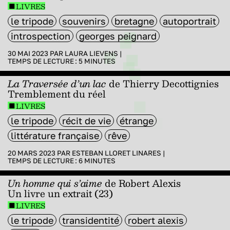
LIVRES
le tripode
souvenirs
bretagne
autoportrait
introspection
georges peignard
30 MAI 2023 PAR
LAURA LIEVENS
|
TEMPS DE LECTURE :
5
MINUTES
La Traversée d’un lac
de Thierry Decottignies
Tremblement du réel
LIVRES
le tripode
récit de vie
étrange
littérature française
rêve
20 MARS 2023 PAR
ESTEBAN LLORET LINARES
|
TEMPS DE LECTURE :
6
MINUTES
Un homme qui s’aime
de Robert Alexis
Un livre un extrait (23)
LIVRES
le tripode
transidentité
robert alexis