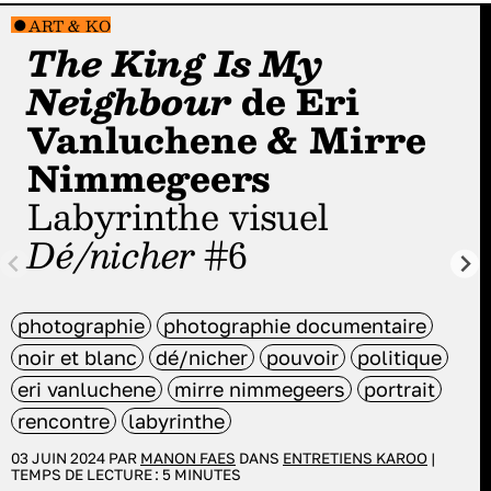
ART & KO
The King Is My
Neighbour
de Eri
Vanluchene & Mirre
Nimmegeers
Labyrinthe visuel
Dé/nicher
#6
photographie
photographie documentaire
noir et blanc
dé/nicher
pouvoir
politique
eri vanluchene
mirre nimmegeers
portrait
rencontre
labyrinthe
03 JUIN 2024 PAR
MANON FAES
DANS
ENTRETIENS KAROO
|
TEMPS DE LECTURE :
5
MINUTES