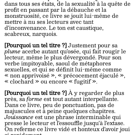
dans tous ses états, de la sexualité à la quête de
profit en passant par la débauche et la
monstruosité, ce livre se jouit lui-même de
mettre à nu ses lecteurs avec tant
d’inconvenance. Le ton est caustique,
scabreux, narquois.
[Pourquoi un tel titre ?]
Justement pour sa
plume
acerbe autant qu’osée, qui fait rougir le
lecteur, même le plus dévergondé. Pour son
verbe impitoyable, saoul de métaphores
sexuelles, et qui se définit lui-même comme
« non apprivoisé », « précocement éjaculé »,
« clochard » ou encore « fugitif ».
[Pourquoi un tel titre ?]
À y regarder de plus
près, sa
forme
est tout autant interpellante.
Dans ce livre, peu de ponctuation, pas de
majuscules et à peine quelques chapitres.
Jouissance
est une phrase interminable qui
presse le lecteur et l’essouffle jusqu’à l’extase.
On referme ce livre vidé et honteux d’avoir joui
si rapidement.