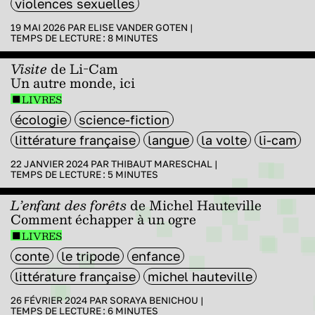
violences sexuelles
19 MAI 2026 PAR
ELISE VANDER GOTEN
|
TEMPS DE LECTURE :
8
MINUTES
Visite
de Li-Cam
Un autre monde, ici
LIVRES
écologie
science-fiction
littérature française
langue
la volte
li-cam
22 JANVIER 2024 PAR
THIBAUT MARESCHAL
|
TEMPS DE LECTURE :
5
MINUTES
L’enfant des forêts
de Michel Hauteville
Comment échapper à un ogre
LIVRES
conte
le tripode
enfance
littérature française
michel hauteville
26 FÉVRIER 2024 PAR
SORAYA BENICHOU
|
TEMPS DE LECTURE :
6
MINUTES