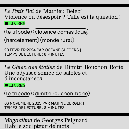
Le Petit Roi
de Mathieu Belezi
Violence ou désespoir ? Telle est la question !
LIVRES
le tripode
violence domestique
harcèlement
monde rural
20 FÉVRIER 2024 PAR
OCÉANE SLEGERS
|
TEMPS DE LECTURE :
8
MINUTES
Le Chien des étoiles
de Dimitri Rouchon-Borie
Une odyssée semée de saletés et
d'inconstances
LIVRES
le tripode
dimitri rouchon-borie
06 NOVEMBRE 2023 PAR
MARINE BERGER
|
TEMPS DE LECTURE :
8
MINUTES
Magdalène
de Georges Peignard
Habile sculpteur de mots