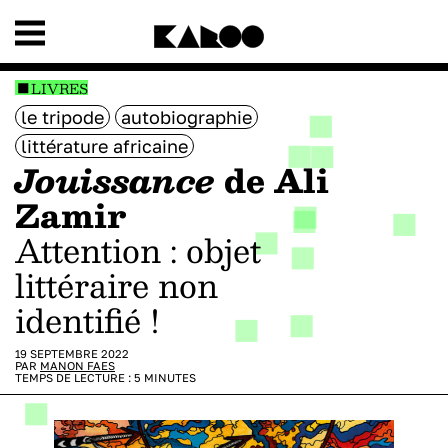
LIVRES
le tripode
autobiographie
littérature africaine
Jouissance
de Ali
Zamir
Attention : objet
littéraire non
identifié !
19 SEPTEMBRE 2022
PAR
MANON FAES
TEMPS DE LECTURE :
5
MINUTES