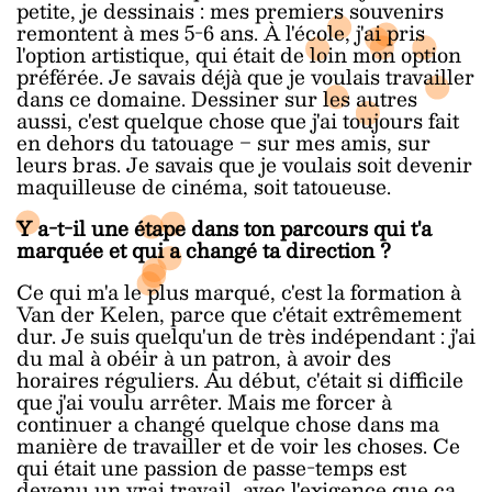
petite, je dessinais : mes premiers souvenirs
remontent à mes 5-6 ans. À l'école, j'ai pris
l'option artistique, qui était de loin mon option
préférée. Je savais déjà que je voulais travailler
dans ce domaine. Dessiner sur les autres
aussi, c'est quelque chose que j'ai toujours fait
en dehors du tatouage ‒ sur mes amis, sur
leurs bras. Je savais que je voulais soit devenir
maquilleuse de cinéma, soit tatoueuse.
Y a-t-il une étape dans ton parcours qui t'a
marquée et qui a changé ta direction ?
Ce qui m'a le plus marqué, c'est la formation à
Van der Kelen, parce que c'était extrêmement
dur. Je suis quelqu'un de très indépendant : j'ai
du mal à obéir à un patron, à avoir des
horaires réguliers. Au début, c'était si difficile
que j'ai voulu arrêter. Mais me forcer à
continuer a changé quelque chose dans ma
manière de travailler et de voir les choses. Ce
qui était une passion de passe-temps est
devenu un vrai travail, avec l'exigence que ça