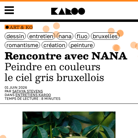
ART & KO
dessin
entretien
nana
fluo
bruxelles
romantisme
création
peinture
Rencontre avec NANA
Peindre en couleurs
le ciel gris bruxellois
01 JUIN 2026
PAR
SATHYA STEVENS
DANS
ENTRETIENS KAROO
TEMPS DE LECTURE :
8
MINUTES