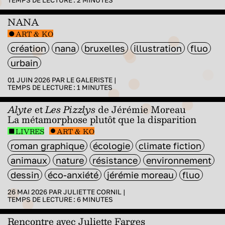
TEMPS DE LECTURE :
2
MINUTES
NANA
ART & KO
création
nana
bruxelles
illustration
fluo
urbain
01 JUIN 2026 PAR
LE GALERISTE
|
TEMPS DE LECTURE :
1
MINUTES
Alyte
et
Les Pizzlys
de Jérémie Moreau
La métamorphose plutôt que la disparition
LIVRES
ART & KO
roman graphique
écologie
climate fiction
animaux
nature
résistance
environnement
dessin
éco-anxiété
jérémie moreau
fluo
26 MAI 2026 PAR
JULIETTE CORNIL
|
TEMPS DE LECTURE :
6
MINUTES
Rencontre avec Juliette Farges