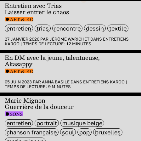
Entretien avec Trias
Laisser entrer le chaos
ART & KO
entretien
trias
rencontre
dessin
textile
27 JANVIER 2026 PAR
JÉRÔME WARICHET
DANS
ENTRETIENS
KAROO
|
TEMPS DE LECTURE :
12
MINUTES
En DM avec la jeune, talentueuse,
Akasappy
ART & KO
05 JUIN 2023 PAR
ANNA BASILE
DANS
ENTRETIENS KAROO
|
TEMPS DE LECTURE :
9
MINUTES
Marie Mignon
Guerrière de la douceur
SONS
entretien
portrait
musique belge
chanson française
soul
pop
bruxelles