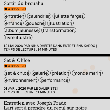
Sortir du brouaha
ART & KO
entretien
calendrier
juliette farges
enfance
gouache
illustration
album jeunesse
transformation
livre illustré
12 MAI 2026 PAR
NINA DHERTE
DANS
ENTRETIENS KAROO
|
TEMPS DE LECTURE :
14
MINUTES
Set & Chloé
ART & KO
set & chloé
galerie
création
monde marin
environnement
performance
01 AVRIL 2026 PAR
LE GALERISTE
|
TEMPS DE LECTURE :
1
MINUTES
Entretien avec Joseph Prado
L’art sert à prendre du recul sur notre