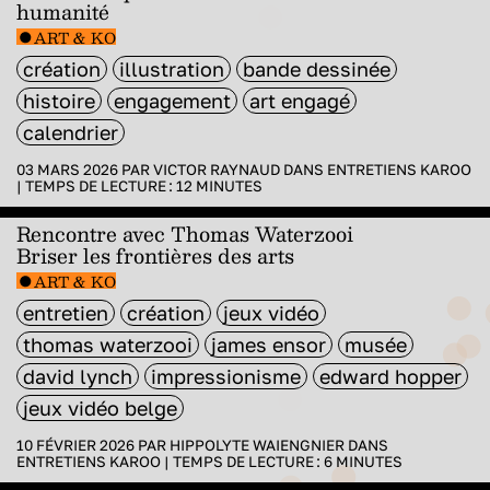
humanité
ART & KO
création
illustration
bande dessinée
histoire
engagement
art engagé
calendrier
03 MARS 2026 PAR
VICTOR RAYNAUD
DANS
ENTRETIENS KAROO
|
TEMPS DE LECTURE :
12
MINUTES
Rencontre avec Thomas Waterzooi
Briser les frontières des arts
ART & KO
entretien
création
jeux vidéo
thomas waterzooi
james ensor
musée
david lynch
impressionisme
edward hopper
jeux vidéo belge
10 FÉVRIER 2026 PAR
HIPPOLYTE WAIENGNIER
DANS
ENTRETIENS KAROO
|
TEMPS DE LECTURE :
6
MINUTES