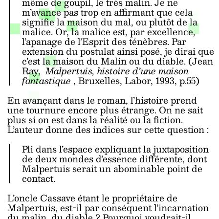
même de goupil, le très malin. Je ne
m’avance pas trop en affirmant que cela
signifie la maison du mal, ou plutôt de la
malice. Or, la malice est, par excellence,
l’apanage de l’Esprit des ténèbres. Par
extension du postulat ainsi posé, je dirai que
c’est la maison du Malin ou du diable. (Jean
Ray,
Malpertuis, histoire d’une maison
fantastique
, Bruxelles, Labor, 1993, p.55)
En avançant dans le roman, l’histoire prend
une tournure encore plus étrange. On ne sait
plus si on est dans la réalité ou la fiction.
L’auteur donne des indices sur cette question :
Pli dans l’espace expliquant la juxtaposition
de deux mondes d’essence différente, dont
Malpertuis serait un abominable point de
contact.
L’oncle Cassave étant le propriétaire de
Malpertuis, est-il par conséquent l’incarnation
du malin, du diable ? Pourquoi voudrait-il