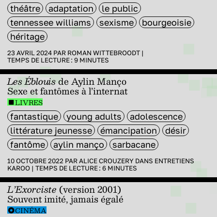
théâtre
adaptation
le public
tennessee williams
sexisme
bourgeoisie
héritage
23 AVRIL 2024 PAR
ROMAN WITTEBROODT
|
TEMPS DE LECTURE :
9
MINUTES
Les Éblouis
de Aylin Manço
Sexe et fantômes à l’internat
LIVRES
fantastique
young adults
adolescence
littérature jeunesse
émancipation
désir
fantôme
aylin manço
sarbacane
10 OCTOBRE 2022 PAR
ALICE CROUZERY
DANS
ENTRETIENS
KAROO
|
TEMPS DE LECTURE :
6
MINUTES
L’Exorciste
(version 2001)
Souvent imité, jamais égalé
CINÉMA