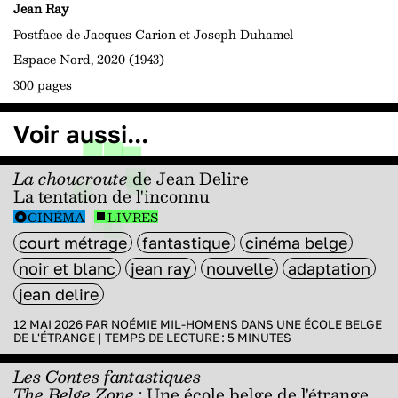
Jean Ray
Postface de Jacques Carion et Joseph Duhamel
Espace Nord, 2020 (1943)
300 pages
Voir aussi...
La choucroute
de Jean Delire
La tentation de l'inconnu
CINÉMA
LIVRES
court métrage
fantastique
cinéma belge
noir et blanc
jean ray
nouvelle
adaptation
jean delire
12 MAI 2026 PAR
NOÉMIE MIL-HOMENS
DANS
UNE ÉCOLE BELGE
DE L'ÉTRANGE
|
TEMPS DE LECTURE :
5
MINUTES
Les Contes fantastiques
The Belge Zone
: Une école belge de l'étrange