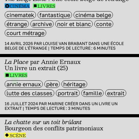
CINÉMA
LIVRES
cinematek
fantastique
cinéma belge
étrange
archive
noir et blanc
conte
court métrage
14 AVRIL 2026 PAR
LOUISE VAN BRABANT
DANS
UNE ÉCOLE
BELGE DE L'ÉTRANGE
|
TEMPS DE LECTURE :
6
MINUTES
La Place
par Annie Ernaux
Un livre un extrait (25)
LIVRES
annie ernaux
père
héritage
lutte des classes
portrait
famille
extrait
16 JUILLET 2024 PAR
MARINE CRÉER
DANS
UN LIVRE UN
EXTRAIT
|
TEMPS DE LECTURE :
3
MINUTES
La chatte sur un toit brûlant
Bourgeon des conflits patrimoniaux
SCÈNE