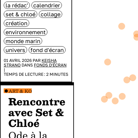
la rédac'
calendrier
set & chloé
collage
création
environnement
monde marin
univers
fond d'écran
01 AVRIL 2026 PAR
KEISHA
STRANO
DANS
FONDS D'ÉCRAN
|
TEMPS DE LECTURE :
2
MINUTES
ART & KO
Rencontre
avec Set &
Chloé
Ode à la