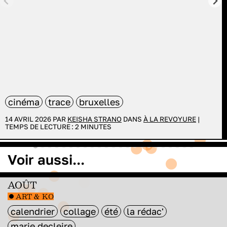
cinéma
trace
bruxelles
14 AVRIL 2026 PAR
KEISHA STRANO
DANS
À LA REVOYURE
|
TEMPS DE LECTURE :
2
MINUTES
Voir aussi...
AOÛT
ART & KO
calendrier
collage
été
la rédac'
marie decleire