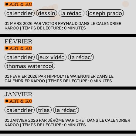
ART & KO
calendrier
dessin
la rédac'
joseph prado
01 MARS 2026 PAR
VICTOR RAYNAUD
DANS
LE CALENDRIER
KAROO
|
TEMPS DE LECTURE :
0
MINUTES
FÉVRIER
ART & KO
calendrier
jeux vidéo
la rédac'
thomas waterzooi
01 FÉVRIER 2026 PAR
HIPPOLYTE WAIENGNIER
DANS
LE
CALENDRIER KAROO
|
TEMPS DE LECTURE :
0
MINUTES
JANVIER
ART & KO
calendrier
trias
la rédac'
01 JANVIER 2026 PAR
JÉRÔME WARICHET
DANS
LE CALENDRIER
KAROO
|
TEMPS DE LECTURE :
0
MINUTES