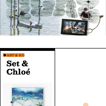
ART & KO
Set &
Chloé