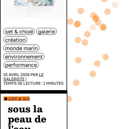
set & chloé
galerie
création
monde marin
environnement
performance
01 AVRIL 2026 PAR
LE
GALERISTE
|
TEMPS DE LECTURE :
1
MINUTES
ART & KO
sous la
peau de
l'eau